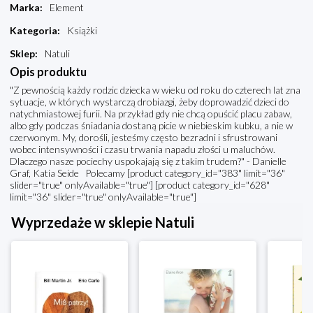
Marka
:
Element
Kategoria
:
Książki
Sklep
:
Natuli
Opis produktu
"Z pewnością każdy rodzic dziecka w wieku od roku do czterech lat zna
sytuacje, w których wystarczą drobiazgi, żeby doprowadzić dzieci do
natychmiastowej furii. Na przykład gdy nie chcą opuścić placu zabaw,
albo gdy podczas śniadania dostaną picie w niebieskim kubku, a nie w
czerwonym. My, dorośli, jesteśmy często bezradni i sfrustrowani
wobec intensywności i czasu trwania napadu złości u maluchów.
Dlaczego nasze pociechy uspokajają się z takim trudem?" - Danielle
Graf, Katia Seide Polecamy [product category_id="383" limit="36"
slider="true" onlyAvailable="true"] [product category_id="628"
limit="36" slider="true" onlyAvailable="true"]
Wyprzedaże w sklepie Natuli