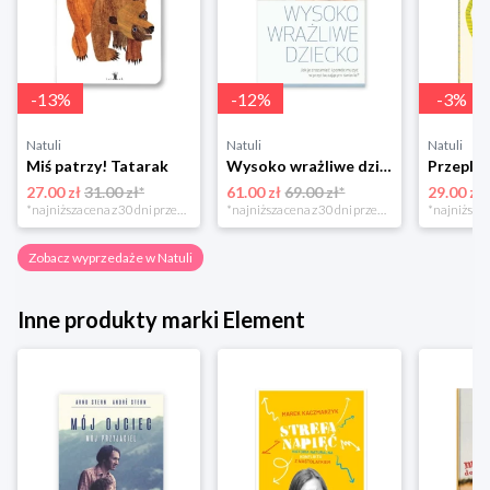
-
13
%
-
12
%
-
3
%
Natuli
Natuli
Natuli
Miś patrzy! Tatarak
Wysoko wrażliwe dziecko Gwp
27.00 zł
31.00 zł*
61.00 zł
69.00 zł*
29.00 zł
*najniższa cena z 30 dni przed obniżką
*najniższa cena z 30 dni przed obniżką
Zobacz wyprzedaże w Natuli
Inne produkty marki Element