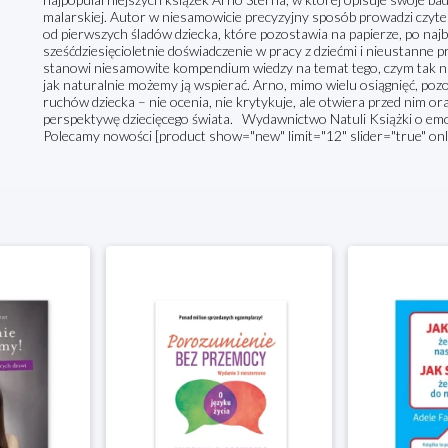
malarskiej. Autor w niesamowicie precyzyjny sposób prowadzi czyteln
od pierwszych śladów dziecka, które pozostawia na papierze, po najb
sześćdziesięcioletnie doświadczenie w pracy z dziećmi i nieustanne 
stanowi niesamowite kompendium wiedzy na temat tego, czym tak na
jak naturalnie możemy ją wspierać. Arno, mimo wielu osiągnięć, p
ruchów dziecka – nie ocenia, nie krytykuje, ale otwiera przed nim o
perspektywę dziecięcego świata. Wydawnictwo Natuli Książki o emoc
Polecamy nowości [product show="new" limit="12" slider="true" on