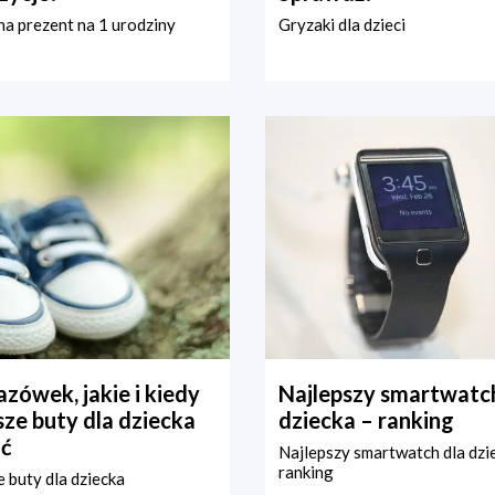
a prezent na 1 urodziny
Gryzaki dla dzieci
zówek, jakie i kiedy
Najlepszy smartwatch
ze buty dla dziecka
dziecka – ranking
ć
Najlepszy smartwatch dla dzi
ranking
 buty dla dziecka