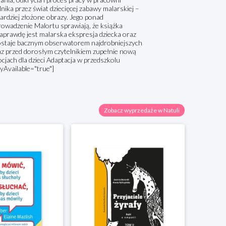
ika przez świat dziecięcej zabawy malarskiej –
ardziej złożone obrazy. Jego ponad
prowadzenie Malortu sprawiają, że książka
prawdę jest malarska ekspresja dziecka oraz
ozostaje bacznym obserwatorem najdrobniejszych
raz przed dorosłym czytelnikiem zupełnie nową
jach dla dzieci Adaptacja w przedszkolu
lyAvailable="true"]
Zobacz wyprzedaże w Natuli