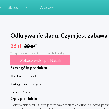
y
Sklepy
Blog
Wyprawka
Odkrywanie śladu. Czym jest zabawa
26
zł
30
zł
*
* najniższa cena z 30 dni przed obniżką
Zobacz w sklepie Natuli
Szczegóły produktu
Marka
:
Element
Kategoria
:
Książki
Sklep
:
Natuli
Opis produktu
Odkrywanie śladu. Czym jest zabawa malarska Zupełnie nowa perspe
najpopularniejszych książek Arno Sterna, w której opisuje swoje bad