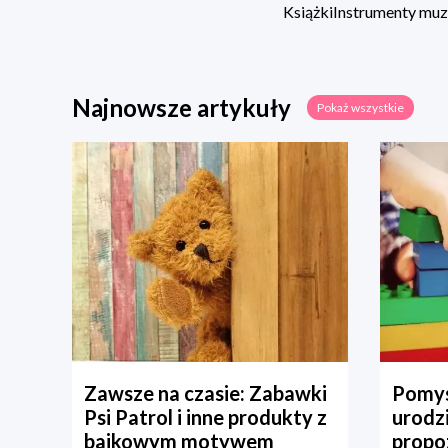
Książki
Instrumenty mu
Najnowsze artykuły
Pokaż wszystkie
Zawsze na czasie: Zabawki
Pomys
Psi Patrol i inne produkty z
urodz
bajkowym motywem
propo