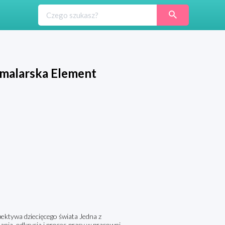
 malarska Element
ktywa dziecięcego świata Jedna z
ania, odkrycia i proces pracy w pracowni