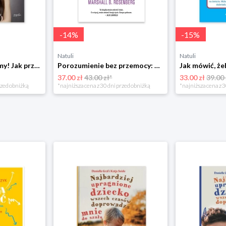
-
14
%
-
15
%
Natuli
Natuli
Już się nie rozumiemy! Jak przeżyć czas trzaskających drzwi Esprit
Porozumienie bez przemocy: o języku życia Czarna owca
37.00 zł
43.00 zł*
33.00 zł
39.00 
rzed obniżką
*najniższa cena z 30 dni przed obniżką
*najniższa cena z 3