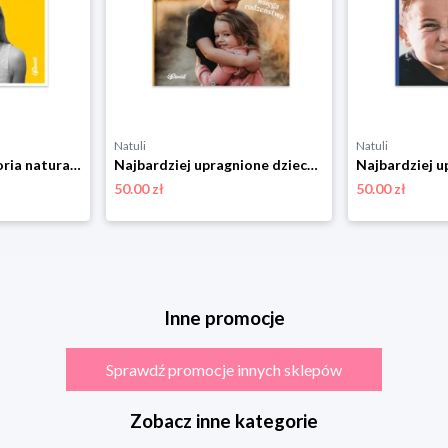
Natuli
Natuli
Strefa napięć. Historia naturalna konfliktu z nastolatkiem Element
Najbardziej upragnione dziecko wszech czasów doprowadza mnie do szału. Księga rodzeństwa Element
50.00 zł
50.00 zł
Inne promocje
Sprawdź promocje innych sklepów
Zobacz inne kategorie