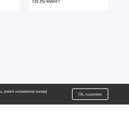
czy zły wybór?
u, zmień ustawienia swojej
Ok, rozumiem