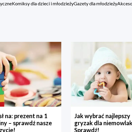
zyczne
Komiksy dla dzieci i młodzieży
Gazety dla młodzieży
Akcesor
ł na: prezent na 1
Jak wybrać najlepszy
iny – sprawdź nasze
gryzak dla niemowla
zycje!
Sprawdź!