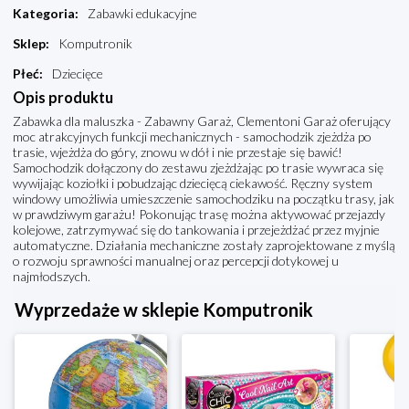
Kategoria
:
Zabawki edukacyjne
Sklep
:
Komputronik
Płeć
:
Dziecięce
Opis produktu
Zabawka dla maluszka - Zabawny Garaż, Clementoni Garaż oferujący
moc atrakcyjnych funkcji mechanicznych - samochodzik zjeżdża po
trasie, wjeżdża do góry, znowu w dół i nie przestaje się bawić!
Samochodzik dołączony do zestawu zjeżdżając po trasie wywraca się
wywijając koziołki i pobudzając dziecięcą ciekawość. Ręczny system
windowy umożliwia umieszczenie samochodziku na początku trasy, jak
w prawdziwym garażu! Pokonując trasę można aktywować przejazdy
kolejowe, zatrzymywać się do tankowania i przejeżdżać przez myjnie
automatyczne. Działania mechaniczne zostały zaprojektowane z myślą
o rozwoju sprawności manualnej oraz percepcji dotykowej u
najmłodszych.
Wyprzedaże w sklepie Komputronik