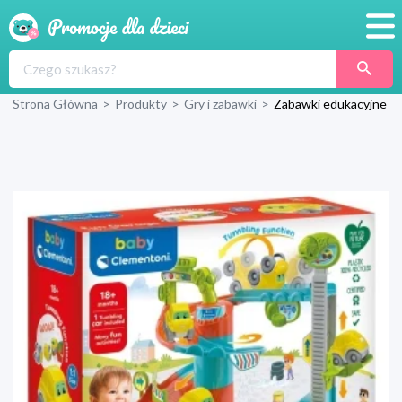
Promocje
Strona Główna
>
Produkty
>
Gry i zabawki
>
Zabawki edukacyjne
Produkty
Sklepy
Blog
Wyprawka