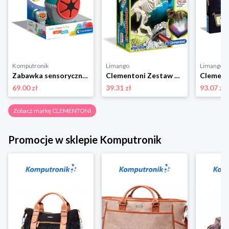
Komputronik
Limango
Limango
Zabawka sensoryczna Clementoni Clemmy Rakieta Sensoryczna 17806
Clementoni Zestaw do wykopalisk Galileo "T-Rex" - 7+ rozmiar: onesize
69.00 zł
39.31 zł
93.07 zł
Zobacz markę CLEMENTONI
Promocje w sklepie Komputronik