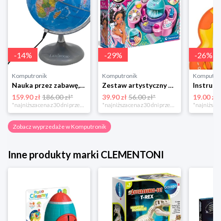
-
14
%
-
29
%
-
26
%
Komputronik
Komputronik
Komputro
Nauka przez zabawę,zabawka edukacyjna,zabawka interaktywna Lexibook Globus Świecący Dzienny i Nocny PL LEXIBOOK
Zestaw artystyczny Clementoni Crazy chic Odjazdowe paznokcie 78771
159.90 zł
186.00 zł*
39.90 zł
56.00 zł*
19.00 zł
*najniższa cena z 30 dni przed obniżką
*najniższa cena z 30 dni przed obniżką
Zobacz wyprzedaże w Komputronik
Inne produkty marki CLEMENTONI