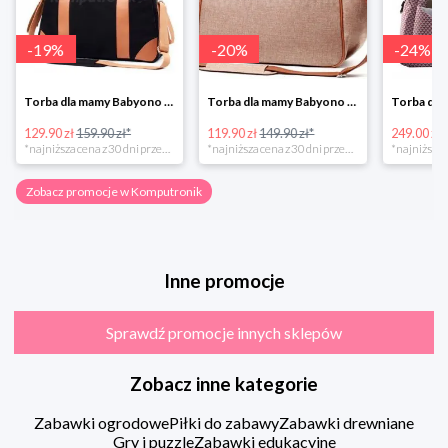
-
19
%
-
20
%
-
24
%
Torba dla mamy Babyono 1505/01 Comfort Icoinic 5/5
Torba dla mamy Babyono 1507/01 Comfort Chic w super cenie
129.90 zł
159.90 zł*
119.90 zł
149.90 zł*
249.00 zł
*najniższa cena z 30 dni przed obniżką
*najniższa cena z 30 dni przed obniżką
Zobacz promocje w Komputronik
Inne promocje
Sprawdź promocje innych sklepów
Zobacz inne kategorie
Zabawki ogrodowe
Piłki do zabawy
Zabawki drewniane
Gry i puzzle
Zabawki edukacyjne