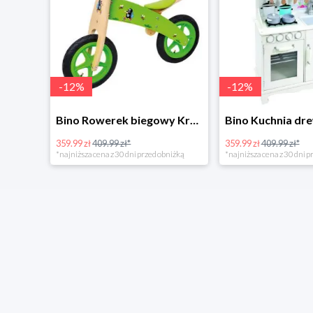
-
12
%
-
12
%
4Home Koc baranek świecący Dino
Bino Rowerek biegowy Krecik
359.99 zł
409.99 zł*
359.99 zł
409.99 zł*
*najniższa cena z 30 dni przed obniżką
*najniższa cena z 30 dni p