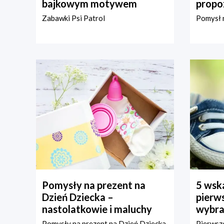
bajkowym motywem
propo
Zabawki Psi Patrol
Pomysł n
Pomysły na prezent na
5 wska
Dzień Dziecka –
pierws
nastolatkowie i maluchy
wybra
Pomysły na prezent na Dzień Dziecka
Pierwsze