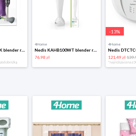
-
13
%
4Home
4Home
Nedis KAHB200CBK blender ręczny noga ze stali nierdzewnej
Nedis KAHB100WT blender ręczny
76.98 zł
121.49 zł
139.
rzed obniżką
*najniższa cena z 3