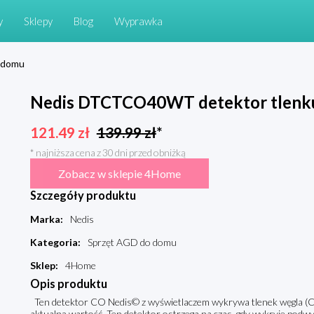
y
Sklepy
Blog
Wyprawka
 domu
Nedis DTCTCO40WT detektor tlenk
121.49
zł
139.99
zł
*
* najniższa cena z 30 dni przed obniżką
Zobacz w sklepie 4Home
Szczegóły produktu
Marka
:
Nedis
Kategoria
:
Sprzęt AGD do domu
Sklep
:
4Home
Opis produktu
Ten detektor CO Nedis© z wyświetlaczem wykrywa tlenek węgla (CO
aktualną wartość. Ten detektor ostrzega na czas, gdy wykryje podw