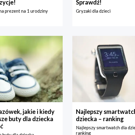
zycje!
Sprawdź!
a prezent na 1 urodziny
Gryzaki dla dzieci
zówek, jakie i kiedy
Najlepszy smartwatch
ze buty dla dziecka
dziecka – ranking
ć
Najlepszy smartwatch dla dzi
ranking
 buty dla dziecka