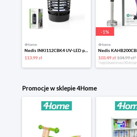
-
1
%
4Home
4Home
artLife
Nedis INKI112CBK4 UV-LED pułapka na owady 3W/30 m2
113.99 zł
103.49 zł
104.99 zł*
*najniższa cena z 30 dni p
Promocje w sklepie 4Home