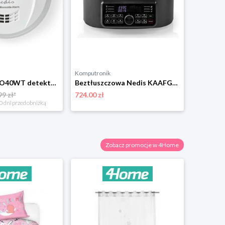
Komputronik
Nedis DTCTCO40WT detektor tlenku węgla
Beztłuszczowa Nedis KAAFG600BK czarny
99 zł*
724.00 zł
0 dni przed obniżką
Zobacz promocje w 4Home