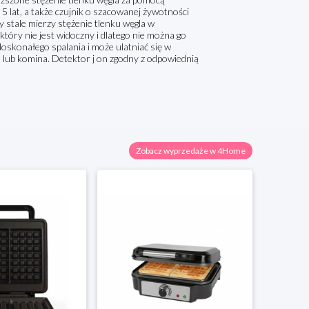
5 lat, a także czujnik o szacowanej żywotności
y stale mierzy stężenie tlenku węgla w
który nie jest widoczny i dlatego nie można go
oskonałego spalania i może ulatniać się w
 lub komina. Detektor j on zgodny z odpowiednią
Zobacz wyprzedaże w 4Home