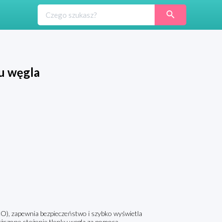
u węgla
), zapewnia bezpieczeństwo i szybko wyświetla
yższone stężenie tlenku węgla za pomocą