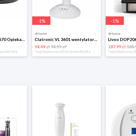
-
1
%
-
1
%
4Home
4Home
Clatronic ST/WA 3670 Opiekacz do kanapek
Clatronic VL 3601 wentylator stołowy 23 cm, biały
Livoo DOP206
94.49 zł
94.99 zł*
187.99 zł
188.
rzed obniżką
*najniższa cena z 30 dni przed obniżką
*najniższa cena z 3