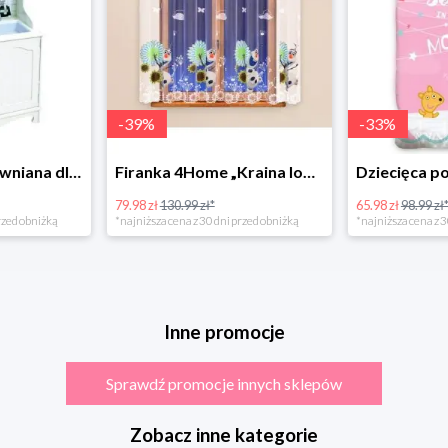
-
39
%
-
33
%
Bino Kuchnia drewniana dla dzieci Provence
Firanka 4Home „Kraina lodu” (Frozen)
79.98 zł
130.99 zł*
65.98 zł
98.99 zł
rzed obniżką
*najniższa cena z 30 dni przed obniżką
*najniższa cena z 3
Inne promocje
Sprawdź promocje innych sklepów
Zobacz inne kategorie