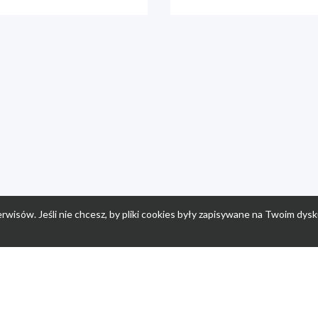
rwisów. Jeśli nie chcesz, by pliki cookies były zapisywane na Twoim dysk
a
Przepisy dla dzieci
Po