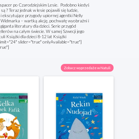
 spacer po Czarodziejskim Lesie. Podobno kiedyś
ą ? Teraz jednak w lesie pojawili się ludzie,
i ekscytujące przygody upiornej agentki Nelly
a Widmarka – wartką akcję, pochwałę wyobraźni i
nta literatury dla dzieci. Serie przygód
sellerów na całym świecie. W samej Szwecji jego
 Książki dla dzieci 8-12 lat Książki
mit="24" slider="true" onlyAvailable="true"]
rue"]
Zobacz wyprzedaże w Natuli