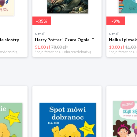
-
35
%
-
9
%
Natuli
Natuli
ie siostry
Harry Potter i Czara Ognia. Tom 4 Media rodzina
51.00 zł
78.00 zł*
10.00 zł
11.00 
rzed obniżką
*najniższa cena z 30 dni przed obniżką
*najniższa cena z 3