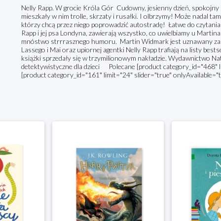
Nelly Rapp. W grocie Króla Gór Cudowny, jesienny dzień, spokojny
mieszkały w nim trolle, skrzaty i rusałki. I olbrzymy! Może nadal tam s
którzy chcą przez niego poprowadzić autostradę! Łatwe do czytania 
Rapp i jej psa Londyna, zawierają wszystko, co uwielbiamy u Martin
mnóstwo strrrasznego humoru. Martin Widmark jest uznawany za giga
Lassego i Mai oraz upiornej agentki Nelly Rapp trafiają na listy best
książki sprzedały się w trzymilionowym nakładzie. Wydawnictwo Natuli
detektywistyczne dla dzieci Polecane [product category_id="468" li
[product category_id="161" limit="24" slider="true" onlyAvailable="t