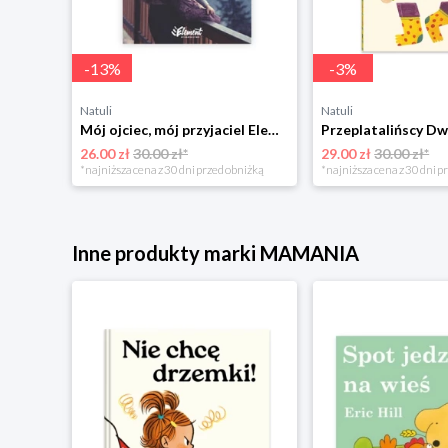
-
13
%
-
3
%
Natuli
Natuli
Trening intelektu dla dzieci Sensus
Mój ojciec, mój przyjaciel Element
Przeplatalińscy Dw
26.00 zł
30.00 zł*
29.00 zł
30.00 zł*
niżką
*najniższa cena z 30 dni przed obniżką
*najniższa cena z 30 dni p
Inne produkty marki MAMANIA