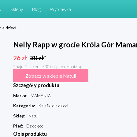
y
Sklepy
Blog
Wyprawka
dla dzieci
Nelly Rapp w grocie Króla Gór Mama
26
zł
30
zł
*
* najniższa cena z 30 dni przed obniżką
Zobacz w sklepie Natuli
Szczegóły produktu
Marka
:
MAMANIA
Kategoria
:
Książki dla dzieci
Sklep
:
Natuli
Płeć
:
Dziecięce
Opis produktu