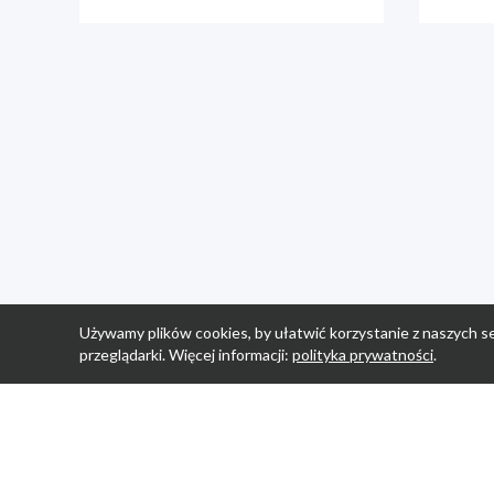
Używamy plików cookies, by ułatwić korzystanie z naszych se
przeglądarki. Więcej informacji:
polityka prywatności
.
Strona Główn