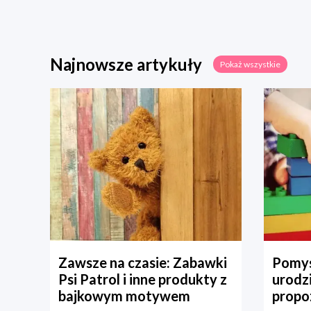
Najnowsze artykuły
Pokaż wszystkie
Zawsze na czasie: Zabawki
Pomys
Psi Patrol i inne produkty z
urodz
bajkowym motywem
propo