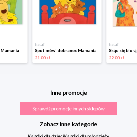
Natuli
Natuli
ś Mamania
Spot mówi dobranoc Mamania
21.00 zł
22.00 zł
Inne promocje
Sprawdź promocje innych sklepów
Zobacz inne kategorie
Książki dla dzieci
Książki dla młodzieży