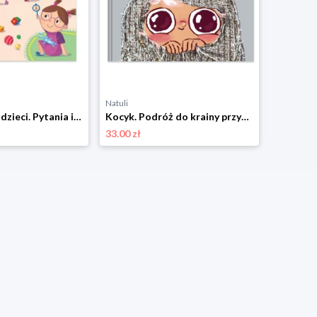
Natuli
Natuli
Skąd się biorą dzieci. Pytania i odpowiedzi dla maluchów Mamania
Kocyk. Podróż do krainy przytulności Mamania
33.00 zł
33.00 zł