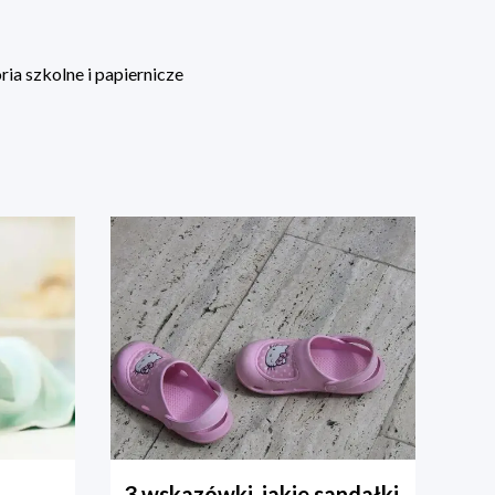
ia szkolne i papiernicze
3 wskazówki, jakie sandałki