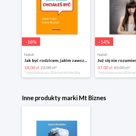
-
18
%
-
14
%
Natuli
Natuli
Najszczęśliwsze niemowlę w okolicy Mamania
Jak być rodzicem, jakim zawsze chciałeś być Media rodzina
18.00 zł
22.00 zł*
37.00 zł
43.00 zł*
niżką
*najniższa cena z 30 dni przed obniżką
*najniższa cena z 30 dni p
Inne produkty marki Mt Biznes