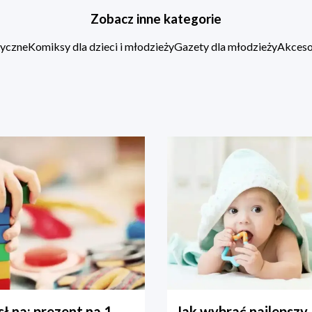
Zobacz inne kategorie
zyczne
Komiksy dla dzieci i młodzieży
Gazety dla młodzieży
Akcesor
ł na: prezent na 1
Jak wybrać najlepszy