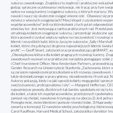
sukcesu zawodowego. Znajdziesz tu mądrość i praktyczne wskazówk
godząc sprzeczne oczekiwania i motywacje, nie tracąc przy tym swoje
wpływ na swoją karierę i osiągniesz sukcesy, o których marzysz. Wy
nawyki i naucz się skutecznie osiągać własne cele Obawiasz się prz
mówisz o własnych osiągnięciach? Masz kłopot z uzyskaniem wsparc
współpracowników? Jeśli na którekolwiek z tych pytań odpowiedziała
właściwy tor. Jest motywująca i pełna praktycznych rad. Przedsta
utrudniają kobietom osiągnięcie sukcesu, i prezentuje skuteczne spo
która pozwoli ci zyskać większy wpływ na rzeczywistość i rozwinąć
liderek i wszystkich ludzi, którzy życzą im sukcesów „Sally i Marshall
kobiet, które chcą dołączyć do grona najważniejszych liderek świata b
profit”. ― Geoff Smart, założyciel oraz przewodniczący ghSMART, a
„Obowiązkowa lektura dla kobiet pragnących rozwinąć karierę. Znajdz
zawodowych wyzwań oraz praktyczne narzędzia pomagające sobie z ni
i Chief Investment Officer, New Amsterdam Partners, przewodniczą
Gender Research na Uniwersytecie Stanforda „Zachowania, które w ż
są zarazem największymi przeszkodami w ich rozwoju zawodowym. P
także doświadczanego w pracy gniewu, niezadowolenia i frustracji. N
Autorzy pokazują, kiedy i w jaki sposób kobiety mogą godzić sprzecz
swej tożsamości, profesjonalizmu i siły”. ― Margaret Heffernan, CEO
najważniejsze powody, dla których tak bardzo spodobała mi się ta k
dla kobiet, a także ich współpracowników, przełożonych i podwładnyc
zamiast się chełpić, nawykowo trzymają się na uboczu.2) Jest pełna
Pomogła mnie, moim klientom i pomoże również tobie. 3) Naprawdę 
zawartą w koncepcji 12 nawyków wiedzę psychologiczną i biznesową. 
Carol Kauffman, Harvard Medical School, założycielka i dyrektor Inst