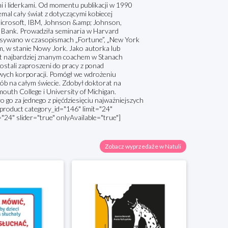
i i liderkami. Od momentu publikacji w 1990
mal cały świat z dotyczącymi kobiecej
 Microsoft, IBM, Johnson &amp; Johnson,
ld Bank. Prowadziła seminaria w Harvard
pisywano w czasopismach „Fortune”, „New York
, w stanie Nowy Jork. Jako autorka lub
st najbardziej znanym coachem w Stanach
ostali zaproszeni do pracy z ponad
wych korporacji. Pomógł we wdrożeniu
ób na całym świecie. Zdobył doktorat na
mouth College i University of Michigan.
o za jednego z pięćdziesięciu najważniejszych
 [product category_id="146" limit="24"
="24" slider="true" onlyAvailable="true"]
Zobacz wyprzedaże w Natuli