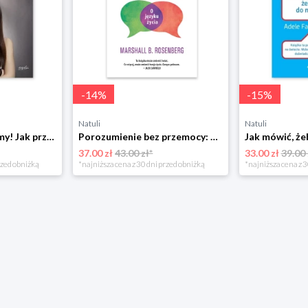
-
14
%
-
15
%
Natuli
Natuli
Już się nie rozumiemy! Jak przeżyć czas trzaskających drzwi Esprit
Porozumienie bez przemocy: o języku życia Czarna owca
37.00 zł
43.00 zł*
33.00 zł
39.00 
rzed obniżką
*najniższa cena z 30 dni przed obniżką
*najniższa cena z 3