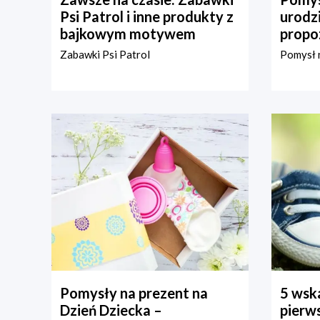
Psi Patrol i inne produkty z
urodz
bajkowym motywem
propo
Zabawki Psi Patrol
Pomysł n
Pomysły na prezent na
5 wska
Dzień Dziecka –
pierws