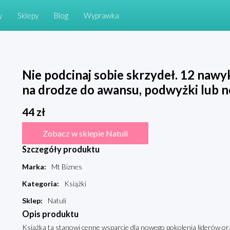
y
Sklepy
Blog
Wyprawka
Nie podcinaj sobie skrzydeł. 12 nawy
na drodze do awansu, podwyżki lub n
44
zł
Zobacz w sklepie Natuli
Szczegóły produktu
Marka
:
Mt Biznes
Kategoria
:
Książki
Sklep
:
Natuli
Opis produktu
Książka ta stanowi cenne wsparcie dla nowego pokolenia liderów or