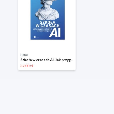
Natuli
Szkoła w czasach AI. Jak przygotować dzieci na wyzwania jutra Mt biznes
37.00 zł