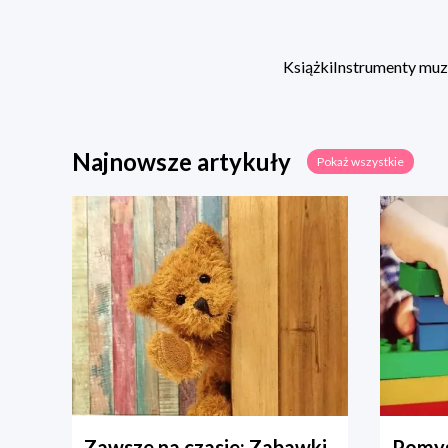
Książki
Instrumenty mu
Najnowsze artykuły
Pokaż wszystkie
Zawsze na czasie: Zabawki
Pomys