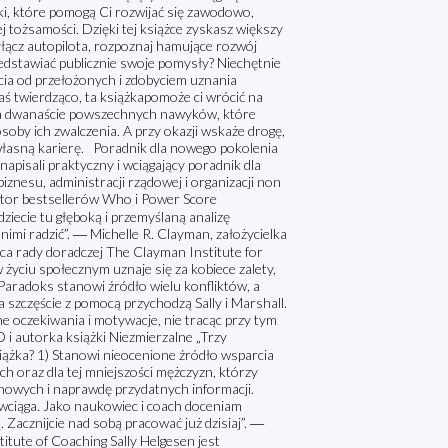
i, które pomogą Ci rozwijać się zawodowo,
j tożsamości. Dzięki tej książce zyskasz większy
łącz autopilota, rozpoznaj hamujące rozwój
edstawiać publicznie swoje pomysły? Niechętnie
ia od przełożonych i zdobyciem uznania
ś twierdząco, ta książkapomoże ci wrócić na
wia dwanaście powszechnych nawyków, które
soby ich zwalczenia. A przy okazji wskaże drogę,
 własną karierę. Poradnik dla nowego pokolenia
 napisali praktyczny i wciągający poradnik dla
iznesu, administracji rządowej i organizacji non
utor bestsellerów Who i Power Score
iecie tu głęboką i przemyślaną analizę
mi radzić”. ― Michelle R. Clayman, założycielka
ca rady doradczej The Clayman Institute for
yciu społecznym uznaje się za kobiece zalety,
aradoks stanowi źródło wielu konfliktów, a
a szczęście z pomocą przychodzą Sally i Marshall.
ne oczekiwania i motywacje, nie tracąc przy tym
 i autorka książki Niezmierzalne „Trzy
siążka? 1) Stanowi nieocenione źródło wsparcia
h oraz dla tej mniejszości mężczyzn, którzy
 nowych i naprawdę przydatnych informacji.
wciąga. Jako naukowiec i coach doceniam
Zacznijcie nad sobą pracować już dzisiaj”. ―
itute of Coaching Sally Helgesen jest