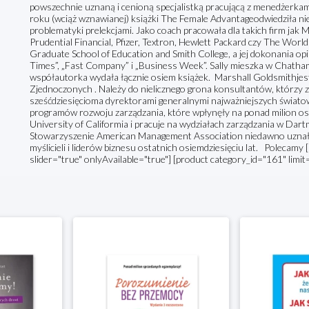
powszechnie uznaną i cenioną specjalistką pracującą z menedżerkam
roku (wciąż wznawianej) książki The Female Advantageodwiedziła nie
problematyki prelekcjami. Jako coach pracowała dla takich firm jak
Prudential Financial, Pfizer, Textron, Hewlett Packard czy The Wor
Graduate School of Education and Smith College, a jej dokonania o
Times”, „Fast Company” i „Business Week”. Sally mieszka w Chatham
współautorka wydała łącznie osiem książek. Marshall Goldsmithje
Zjednoczonych . Należy do nielicznego grona konsultantów, którzy z
sześćdziesięcioma dyrektorami generalnymi najważniejszych świato
programów rozwoju zarządzania, które wpłynęły na ponad milion os
University of Califormia i pracuje na wydziałach zarządzania w Dart
Stowarzyszenie American Management Association niedawno uznało g
myślicieli i liderów biznesu ostatnich osiemdziesięciu lat. Polecamy
slider="true" onlyAvailable="true"] [product category_id="161" limit