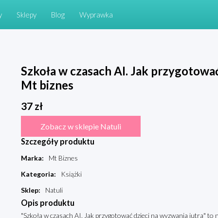
y
Sklepy
Blog
Wyprawka
Szkoła w czasach AI. Jak przygotować
Mt biznes
37
zł
Zobacz w sklepie Natuli
Szczegóły produktu
Marka
:
Mt Biznes
Kategoria
:
Książki
Sklep
:
Natuli
Opis produktu
"Szkoła w czasach AI. Jak przygotować dzieci na wyzwania jutra" t