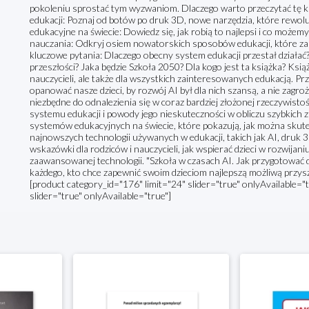
pokoleniu sprostać tym wyzwaniom. Dlaczego warto przeczytać tę 
edukacji: Poznaj od botów po druk 3D, nowe narzędzia, które rewol
edukacyjne na świecie: Dowiedz się, jak robią to najlepsi i co może
nauczania: Odkryj osiem nowatorskich sposobów edukacji, które zast
kluczowe pytania: Dlaczego obecny system edukacji przestał działać? 
przeszłości? Jaka będzie Szkoła 2050? Dla kogo jest ta książka? Ksią
nauczycieli, ale także dla wszystkich zainteresowanych edukacją. P
opanować nasze dzieci, by rozwój AI był dla nich szansą, a nie zag
niezbędne do odnalezienia się w coraz bardziej złożonej rzeczywisto
systemu edukacji i powody jego nieskuteczności w obliczu szybkich 
systemów edukacyjnych na świecie, które pokazują, jak można skute
najnowszych technologii używanych w edukacji, takich jak AI, druk 3
wskazówki dla rodziców i nauczycieli, jak wspierać dzieci w rozwijan
zaawansowanej technologii. "Szkoła w czasach AI. Jak przygotować d
każdego, kto chce zapewnić swoim dzieciom najlepszą możliwą przyszł
[product category_id="176" limit="24" slider="true" onlyAvailable="
slider="true" onlyAvailable="true"]