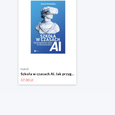
Natuli
Szkoła w czasach AI. Jak przygotować dzieci na wyzwania jutra Mt biznes
37.00 zł