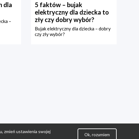
 dla
5 faktów – bujak
elektryczny dla dziecka to
zły czy dobry wybór?
ecka –
Bujak elektryczny dla dziecka – dobry
czy zły wybór?
u, zmień ustawienia swojej
Ok, rozumiem