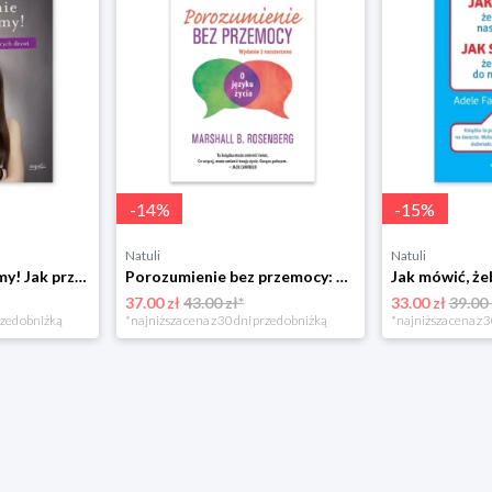
-
14
%
-
15
%
Natuli
Natuli
Już się nie rozumiemy! Jak przeżyć czas trzaskających drzwi Esprit
Porozumienie bez przemocy: o języku życia Czarna owca
37.00 zł
43.00 zł*
33.00 zł
39.00 
rzed obniżką
*najniższa cena z 30 dni przed obniżką
*najniższa cena z 3