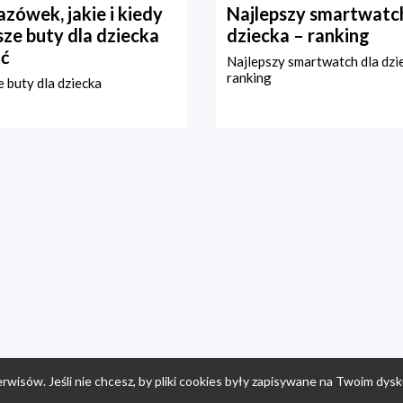
zówek, jakie i kiedy
Najlepszy smartwatch
ze buty dla dziecka
dziecka – ranking
ć
Najlepszy smartwatch dla dzi
ranking
 buty dla dziecka
rwisów. Jeśli nie chcesz, by pliki cookies były zapisywane na Twoim dysk