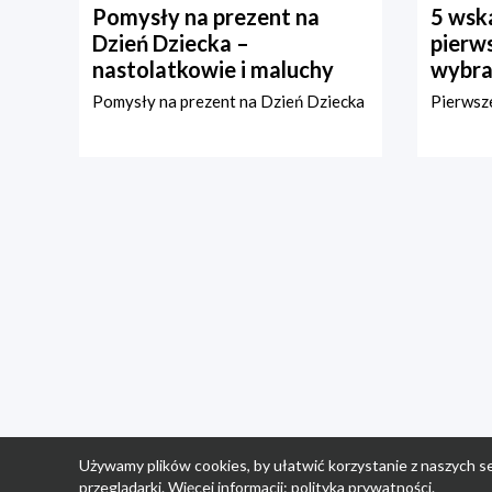
Pomysły na prezent na
5 wska
Dzień Dziecka –
pierws
nastolatkowie i maluchy
wybra
Pomysły na prezent na Dzień Dziecka
Pierwsze
Używamy plików cookies, by ułatwić korzystanie z naszych se
przeglądarki. Więcej informacji:
polityka prywatności
.