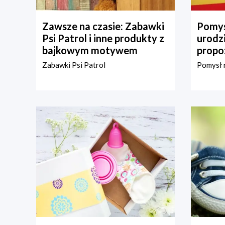
Zawsze na czasie: Zabawki
Pomys
Psi Patrol i inne produkty z
urodz
bajkowym motywem
propo
Zabawki Psi Patrol
Pomysł n