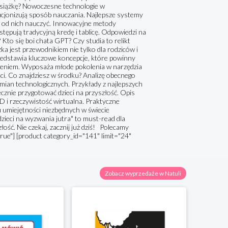
książkę? Nowoczesne technologie w
ucjonizują sposób nauczania. Najlepsze systemy
my od nich nauczyć. Innowacyjne metody
ępują tradycyjną kredę i tablicę. Odpowiedzi na
Kto się boi chata GPT? Czy studia to relikt
żka jest przewodnikiem nie tylko dla rodziców i
rzedstawia kluczowe koncepcje, które powinny
rożeniem. Wyposaża młode pokolenia w narzędzia
ści. Co znajdziesz w środku? Analizę obecnego
zmian technologicznych. Przykłady z najlepszych
cznie przygotować dzieci na przyszłość. Opis
D i rzeczywistość wirtualna. Praktyczne
iu umiejętności niezbędnych w świecie
zieci na wyzwania jutra" to must-read dla
ość. Nie czekaj, zacznij już dziś! Polecamy
true"] [product category_id="141" limit="24"
Zobacz wyprzedaże w Natuli