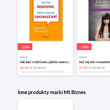
-
18
%
-
14
%
Natuli
Natuli
Najszczęśliwsze niemowlę w okolicy Mamania
Jak być rodzicem, jakim zawsze chciałeś być Media rodzina
18.00 zł
22.00 zł*
37.00 zł
43.00 zł*
niżką
*najniższa cena z 30 dni przed obniżką
*najniższa cena z 30 dni p
Inne produkty marki Mt Biznes