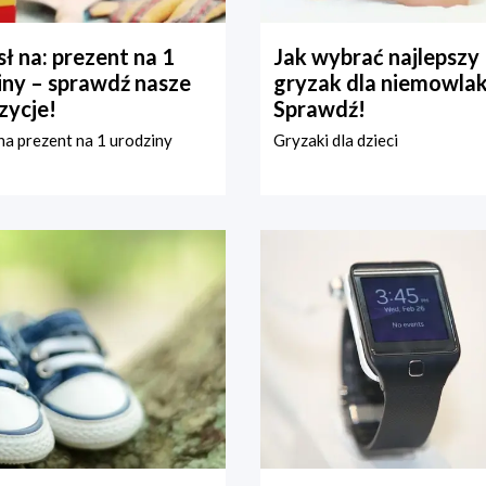
ł na: prezent na 1
Jak wybrać najlepszy
iny – sprawdź nasze
gryzak dla niemowla
zycje!
Sprawdź!
a prezent na 1 urodziny
Gryzaki dla dzieci