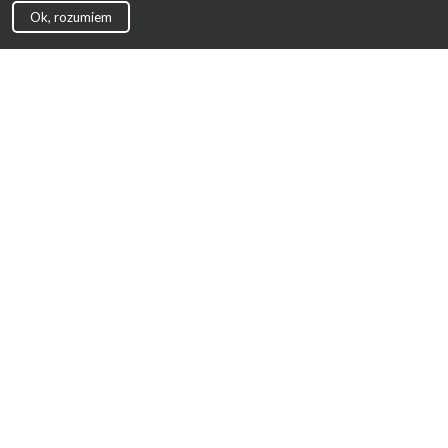
Ok, rozumiem
Strona Główna
Promocje
Sklepy
Wyprawka