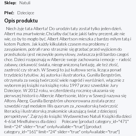
Sklep
:
Natuli
Płeć
:
Dziecięce
Opis produktu
Niech żyje tata Alberta! Do urodzin taty został tylko jeden dzień.
Albert ma zmartwienie.Chciałby dać tacie jakiś ładny prezent,ale nie
wie, co by to mogło być. Albert Albertson mieszka z bardzo miłym tatą i
kotem Puzlem. Jak każdy kilkulatek czasem ma problemy z
zasypianiem, potrafi rano strasznie się grzebać przed wyjściem do
przedszkola i jest niezwykle pomysłowy, zwłaszcza jeśli bardzo czegoś
chce. Dzieci rozpoznają w Albercie swoje zachowania i emocje – radość
zabawy, ciekawość świata, nieograniczoną fantazję, ale też złość,
zazdrość czy strach. W Szwecji to już kultowa seria, licząca ponad
trzydzieści tytułów. Jej autorka i ilustratorka, Gunilla Bergström,
otrzymała za swoją twórczość wiele nagród i wyróżnień, włącznie z
wyborem jej książki na książkę roku 1997 przez szwedzkie Jury
Dziecięce. W 2012 roku, w czterdziestą rocznicę ukazania się
pierwszej historii o Albercie Albertsonie, który w Szwecji nazywa się
Alfons Åberg, Gunilla Bergström uhonorowana została przez
szwedzki rząd medalem Illis quorum za „nowatorską twórczość
literacką i ilustratorską znakomicie ukazującą świat z dziecięcej
perspektywy”. Zajrzyj do książki: Wydawnictwo Natuli Książki dla dzieci
4-6 lat Mindfulness dla dzieci Polecane [product category_id="471"
limit="24" slider="true" onlyAvailable="true"] [product
category_id="161" limit="24" slider="true" onlyAvailable="true"]