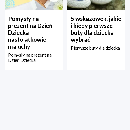
Pomysły na
5 wskazówek, jakie
prezent na Dzień
i kiedy pierwsze
Dziecka –
buty dla dziecka
nastolatkowie i
wybrać
maluchy
Pierwsze buty dla dziecka
Pomysły na prezent na
Dzień Dziecka