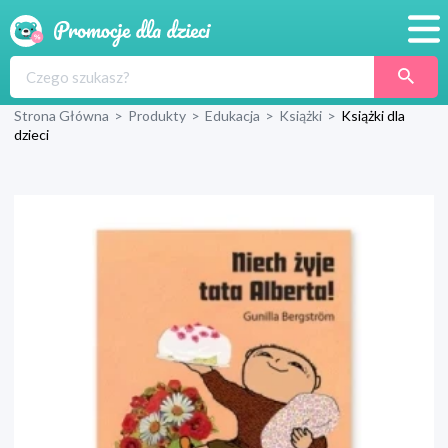
Promocje
Strona Główna
>
Produkty
>
Edukacja
>
Książki
>
Książki dla
Produkty
dzieci
Sklepy
Blog
Wyprawka