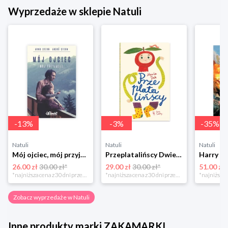
Wyprzedaże w sklepie Natuli
-
13
%
-
3
%
-
35
%
Natuli
Natuli
Natuli
Mój ojciec, mój przyjaciel Element
Przeplatalińscy Dwie siostry
26.00 zł
30.00 zł*
29.00 zł
30.00 zł*
51.00 zł
*najniższa cena z 30 dni przed obniżką
*najniższa cena z 30 dni przed obniżką
Zobacz wyprzedaże w Natuli
Inne produkty marki ZAKAMARKI