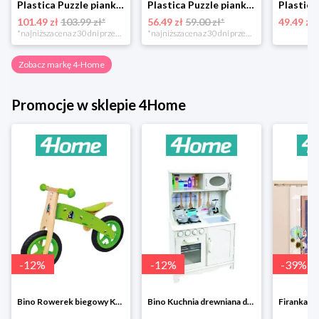
Plastica Puzzle piankowe Płotek, 34 elementy, 121 x 121 cm 4-Home
Plastica Puzzle piankowe Wioska, 9 elementów, 90 x 90 cm 4-Home
101.49 zł
103.99 zł*
56.49 zł
59.00 zł*
49.49 zł
*najniższa cena z 30 dni przed obniżką
*najniższa cena z 30 dni przed obniżką
Zobacz markę 4-Home
Promocje w sklepie 4Home
-
12
%
-
12
%
-
39
%
Bino Rowerek biegowy Krecik
Bino Kuchnia drewniana dla dzieci Provence