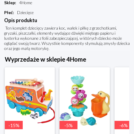
Sklep
:
4Home
Płeć
:
Dziecięce
Opis produktu
Ten komplet dziecięcy zawiera koc, wałek i piłkę z grzechotkami,
gryzaki, piszczałki, elementy wydające dźwięki miętego papieru i
lusterka wykonane z folii zabezpieczającej, w których dziecko może
oglądać swoją twarz. Wszystkie komponenty stymulują zmysły dziecka
oraz jego małą motorykę.
Wyprzedaże w sklepie 4Home
-
15
%
-
5
%
-
6
%