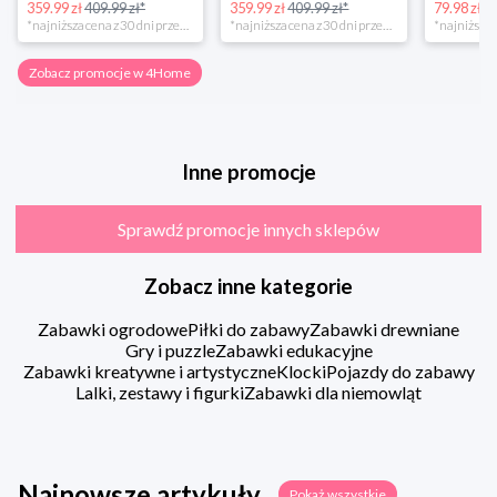
359.99 zł
409.99 zł*
359.99 zł
409.99 zł*
79.98 zł
13
*najniższa cena z 30 dni przed obniżką
*najniższa cena z 30 dni przed obniżką
Zobacz promocje w 4Home
Inne promocje
Sprawdź promocje innych sklepów
Zobacz inne kategorie
Zabawki ogrodowe
Piłki do zabawy
Zabawki drewniane
Gry i puzzle
Zabawki edukacyjne
Zabawki kreatywne i artystyczne
Klocki
Pojazdy do zabawy
Lalki, zestawy i figurki
Zabawki dla niemowląt
Najnowsze artykuły
Pokaż wszystkie