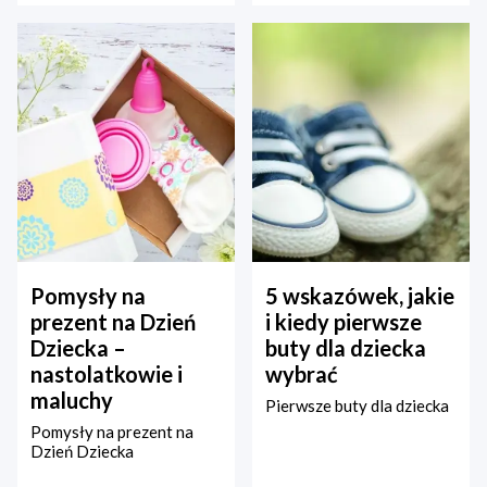
Pomysły na
5 wskazówek, jakie
prezent na Dzień
i kiedy pierwsze
Dziecka –
buty dla dziecka
nastolatkowie i
wybrać
maluchy
Pierwsze buty dla dziecka
Pomysły na prezent na
Dzień Dziecka