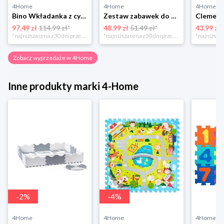
4Home
4Home
4Home
Bino Wkładanka z cymbałkami Auto, pomarańczowa
Zestaw zabawek do kąpieli Pelikan, od 4 miesięcy 4-Home
97.49 zł
114.99 zł*
48.99 zł
51.49 zł*
43.99 zł
*najniższa cena z 30 dni przed obniżką
*najniższa cena z 30 dni przed obniżką
Zobacz wyprzedaże w 4Home
Inne produkty marki 4-Home
-
2
%
-
4
%
4Home
4Home
4Home