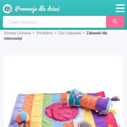
Promocje
Strona Główna
>
Produkty
>
Gry i zabawki
>
Zabawki dla
Produkty
niemowląt
Sklepy
Blog
Wyprawka