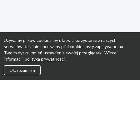
Używamy plików cookies, by ułatwić korzystanie z naszych
serwisów. Jeśli nie chcesz, by pliki cookies były zapisywane na
Twoim dysku, zmień ustawienia swojej przeglądarki. Więcej
informacji:
polityka prywatności
.
Ok, rozumiem