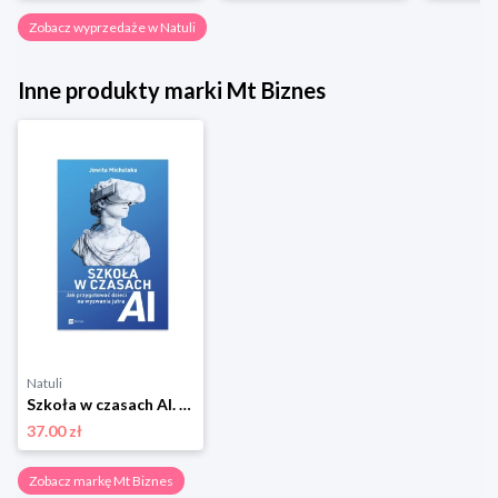
Zobacz wyprzedaże w Natuli
Inne produkty marki Mt Biznes
Natuli
Szkoła w czasach AI. Jak przygotować dzieci na wyzwania jutra Mt biznes
37.00 zł
Zobacz markę Mt Biznes