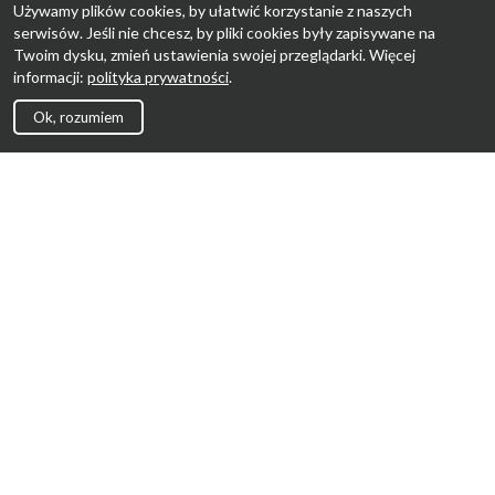
Używamy plików cookies, by ułatwić korzystanie z naszych
serwisów. Jeśli nie chcesz, by pliki cookies były zapisywane na
Twoim dysku, zmień ustawienia swojej przeglądarki. Więcej
informacji:
polityka prywatności
.
Ok, rozumiem
Strona Główna
Promocje