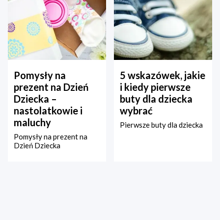
Pomysły na
5 wskazówek, jakie
prezent na Dzień
i kiedy pierwsze
Dziecka –
buty dla dziecka
nastolatkowie i
wybrać
maluchy
Pierwsze buty dla dziecka
Pomysły na prezent na
Dzień Dziecka