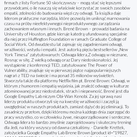
firmach z listy Fortune 50 skończywszy – mogą stać się lepszymi
przywódcami, o ile nauczą się właściwie korzystać ze swoich zasobów
empatii, zdolności do budowania więzi czy odwagi. Ta książka daje
liderom praktyczne narzędzia, które pozwolą im uniknąć marnowania
czasu na próby nieefektywnegoi nieproduktywnego zarządzania
zachowaniem własnym i innych. Brené Brown – prowadzi badania na
University of Houston, gdzie kieruje katedrą ufundowaną specjalnie
dla niej przez Huffington Foundation w ramach Graduate College of
Social Work. Od dwudziestu lat zajmuje się zagadnieniami odwagi,
wrażliwości, wstydu i empatii. Jest autorką pięciu bestsellerów „New
York Timesa” zatytułowanych: Odwaga lidera,Z odwagą w nieznane,
Rosnąc w siłę, Z wielką odwagą oraz Dary niedoskonałości. Jej
wystąpienie z konferencji TED, zatytułowane The Power of
Vulnerability, znajduje się w pierwszej piątce najpopularniejszych
nagrań z TED na świecie i ma ponad 35 milionów wyświetleń.
Stworzyła także dla platformy Netflix film pt. Brené Brown: Odwagi, w
którym z humorem i empatią wyjaśnia, jak znaleźć odwagę w kulturze
zdominowanej przez niedostatek, strach i niepewność. Brené jest dla
Google Empathy Lab niczym Obi-Wan Kenobi. Za jej sprawą nasi
liderzy produktu otworzyli się na kwestię wrażliwości i zaczęli ją
uwzględniać w naszych produktach, zamiast dążyć do jej eliminacji. To
zasadniczy przełom, dzięki któremu można każdego dnia zaprzęgać do
pracy wszystko, co w człowieku żywe, nieuporządkowane i serdeczne.
Odwaga lidera to bardzo zmyślnie zaprojektowany i skuteczny trening
dla Jedi, na który wszyscy od dawna czekaliśmy. - Danielle Krettek,
założycielka Google Empathy Lab Brene Brown [product id="19827,