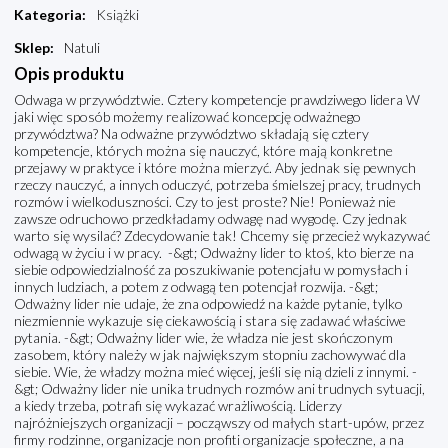
Kategoria
:
Książki
Sklep
:
Natuli
Opis produktu
Odwaga w przywództwie. Cztery kompetencje prawdziwego lidera W
jaki więc sposób możemy realizować koncepcję odważnego
przywództwa? Na odważne przywództwo składają się cztery
kompetencje, których można się nauczyć, które mają konkretne
przejawy w praktyce i które można mierzyć. Aby jednak się pewnych
rzeczy nauczyć, a innych oduczyć, potrzeba śmielszej pracy, trudnych
rozmów i wielkoduszności. Czy to jest proste? Nie! Ponieważ nie
zawsze odruchowo przedkładamy odwagę nad wygodę. Czy jednak
warto się wysilać? Zdecydowanie tak! Chcemy się przecież wykazywać
odwagą w życiu i w pracy. -&gt; Odważny lider to ktoś, kto bierze na
siebie odpowiedzialność za poszukiwanie potencjału w pomysłach i
innych ludziach, a potem z odwagą ten potencjał rozwija. -&gt;
Odważny lider nie udaje, że zna odpowiedź na każde pytanie, tylko
niezmiennie wykazuje się ciekawością i stara się zadawać właściwe
pytania. -&gt; Odważny lider wie, że władza nie jest skończonym
zasobem, który należy w jak największym stopniu zachowywać dla
siebie. Wie, że władzy można mieć więcej, jeśli się nią dzieli z innymi. -
&gt; Odważny lider nie unika trudnych rozmów ani trudnych sytuacji,
a kiedy trzeba, potrafi się wykazać wrażliwością. Liderzy
najróżniejszych organizacji – począwszy od małych start-upów, przez
firmy rodzinne, organizacje non profiti organizacje społeczne, a na