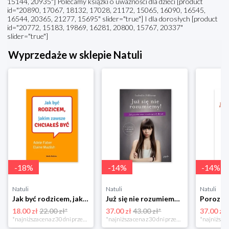
15144, 20935"] Polecamy książki o uważności dla dzieci [product
id="20890, 17067, 18132, 17028, 21172, 15065, 16090, 16545,
16544, 20365, 21277, 15695" slider="true"] I dla dorosłych [product
id="20772, 15183, 19869, 16281, 20800, 15767, 20337"
slider="true"]
Wyprzedaże w sklepie Natuli
-
18
%
-
14
%
-
14
%
Natuli
Natuli
Natuli
Jak być rodzicem, jakim zawsze chciałeś być Media rodzina
Już się nie rozumiemy! Jak przeżyć czas trzaskających drzwi Esprit
18.00 zł
22.00 zł*
37.00 zł
43.00 zł*
37.00 zł
*najniższa cena z 30 dni przed obniżką
*najniższa cena z 30 dni przed obniżką