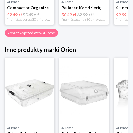
4Home
4Home
4Home
Compactor Organizer do przechowywania Toronto, 30 x 20 x 12 cm, ciemnobrązowy
Bellatex Koc dziecięcy Bára Butterfly różowy, 75 x 100 cm
52.49 zł
55.49 zł*
56.49 zł
62.99 zł*
99.99 zł
*najniższa cena z 30 dni przed obniżką
*najniższa cena z 30 dni przed obniżką
Zobacz wyprzedaże w 4Home
Inne produkty marki Orion
4Home
4Home
4Home