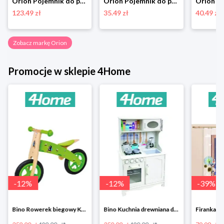
Orion Pojemnik do przechowywania z pokrywą, 55 l
Orion Pojemnik do przechowywania Storage, 37 x 29 cm
123.49 zł
35.49 zł
40.49 zł
Zobacz markę Orion
Promocje w sklepie 4Home
-
12
%
-
12
%
-
39
%
Bino Rowerek biegowy Krecik
Bino Kuchnia drewniana dla dzieci Provence