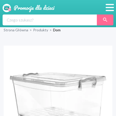
Promocje
Strona Główna
>
Produkty
>
Dom
Produkty
Sklepy
Blog
Wyprawka