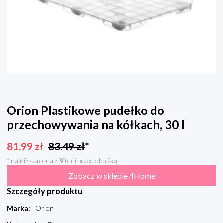
Orion Plastikowe pudełko do
przechowywania na kółkach, 30 l
81.99
zł
83.49
zł
*
* najniższa cena z 30 dni przed obniżką
Zobacz w sklepie 4Home
Szczegóły produktu
Marka
:
Orion