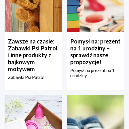
Zawsze na czasie:
Pomysł na: prezent
Zabawki Psi Patrol
na 1 urodziny –
i inne produkty z
sprawdź nasze
bajkowym
propozycje!
motywem
Pomysł na prezent na 1
urodziny
Zabawki Psi Patrol