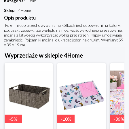
Kategoria
:
Dom
Sklep
:
4Home
Opis produktu
Pojemnik do przechowywania na kółkach jest odpowiedni na kołdry,
poduszki, zabawki. Ze względu na możliwość wygodnego przesuwania,
można z łatwością wykorzystać wolną przestrzeń. Klipsy umożliwiają
zamknięcie. Pojemniki można je układać jeden na drugim. Wymiary: 59
x 39 x 19 cm.
Wyprzedaże w sklepie 4Home
-
5
%
-
10
%
-
36
%