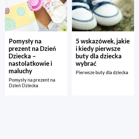
Pomysły na
5 wskazówek, jakie
prezent na Dzień
i kiedy pierwsze
Dziecka –
buty dla dziecka
nastolatkowie i
wybrać
maluchy
Pierwsze buty dla dziecka
Pomysły na prezent na
Dzień Dziecka