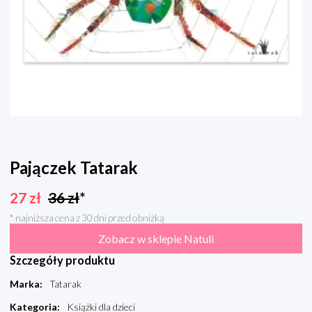
Pajączek Tatarak
27
zł
36
zł
*
* najniższa cena z 30 dni przed obniżką
Zobacz w sklepie Natuli
Szczegóły produktu
Marka
:
Tatarak
Kategoria
:
Książki dla dzieci