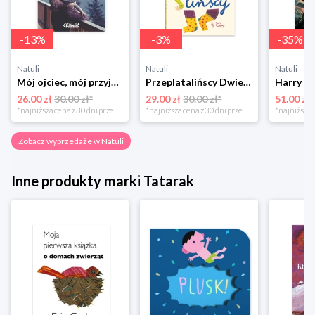
-
13
%
-
3
%
-
35
%
Natuli
Natuli
Natuli
Mój ojciec, mój przyjaciel Element
Przeplatalińscy Dwie siostry
26.00 zł
30.00 zł*
29.00 zł
30.00 zł*
51.00 zł
*najniższa cena z 30 dni przed obniżką
*najniższa cena z 30 dni przed obniżką
Zobacz wyprzedaże w Natuli
Inne produkty marki Tatarak