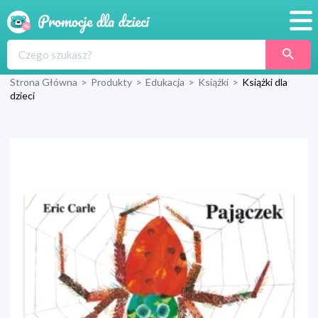
Promocje
Strona Główna
>
Produkty
>
Edukacja
>
Książki
>
Książki dla
Produkty
dzieci
Sklepy
Blog
Wyprawka