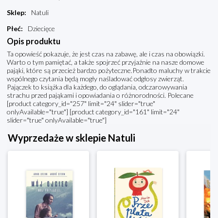
Sklep
:
Natuli
Płeć
:
Dziecięce
Opis produktu
Ta opowieść pokazuje, że jest czas na zabawę, ale i czas na obowiązki.
Warto o tym pamiętać, a także spojrzeć przyjaźnie na nasze domowe
pająki, które są przecież bardzo pożyteczne.Ponadto maluchy w trakcie
wspólnego czytania będą mogły naśladować odgłosy zwierząt.
Pajączek to książka dla każdego, do oglądania, odczarowywania
strachu przed pająkami i opowiadania o różnorodności. Polecane
[product category_id="257" limit="24" slider="true"
onlyAvailable="true"] [product category_id="161" limit="24"
slider="true" onlyAvailable="true"]
Wyprzedaże w sklepie Natuli