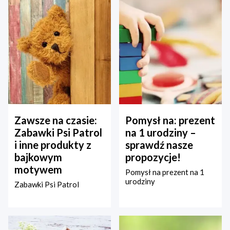
Zawsze na czasie:
Pomysł na: prezent
Zabawki Psi Patrol
na 1 urodziny –
i inne produkty z
sprawdź nasze
bajkowym
propozycje!
motywem
Pomysł na prezent na 1
urodziny
Zabawki Psi Patrol