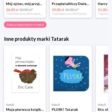
Mój ojciec, mój przyjaciel Element
Przeplatalińscy Dwie siostry
26.00 zł
30.00 zł*
29.00 zł
30.00 zł*
51.00 zł
*najniższa cena z 30 dni przed obniżką
*najniższa cena z 30 dni przed obniżką
Zobacz wyprzedaże w Natuli
Inne produkty marki Tatarak
Natuli
Natuli
Natuli
Moja pierwsza książka o domach zwierząt Tatarak
PLUSK! Tatarak