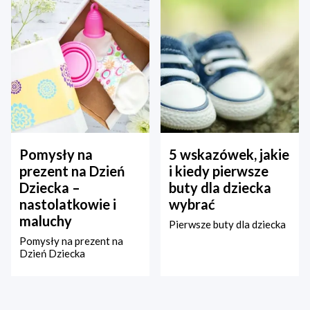
Pomysły na
5 wskazówek, jakie
prezent na Dzień
i kiedy pierwsze
Dziecka –
buty dla dziecka
nastolatkowie i
wybrać
maluchy
Pierwsze buty dla dziecka
Pomysły na prezent na
Dzień Dziecka