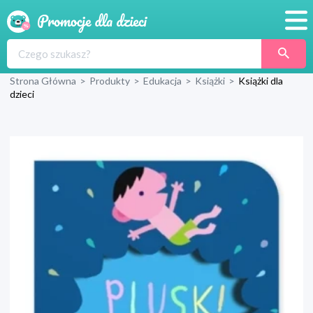
Promocje
Strona Główna
>
Produkty
>
Edukacja
>
Książki
>
Książki dla
Produkty
dzieci
Sklepy
Blog
Wyprawka