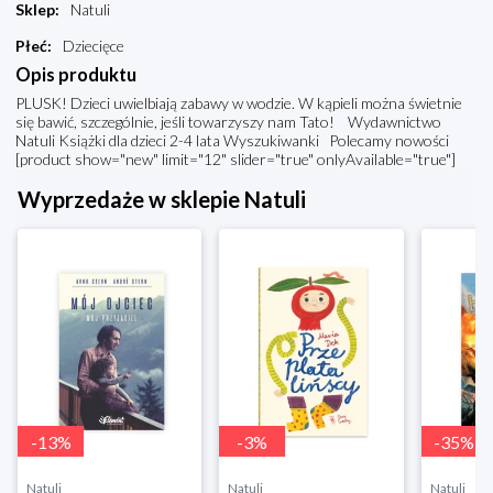
Sklep
:
Natuli
Płeć
:
Dziecięce
Opis produktu
PLUSK! Dzieci uwielbiają zabawy w wodzie. W kąpieli można świetnie
się bawić, szczególnie, jeśli towarzyszy nam Tato! Wydawnictwo
Natuli Książki dla dzieci 2-4 lata Wyszukiwanki Polecamy nowości
[product show="new" limit="12" slider="true" onlyAvailable="true"]
Wyprzedaże w sklepie Natuli
-
13
%
-
3
%
-
35
%
Natuli
Natuli
Natuli