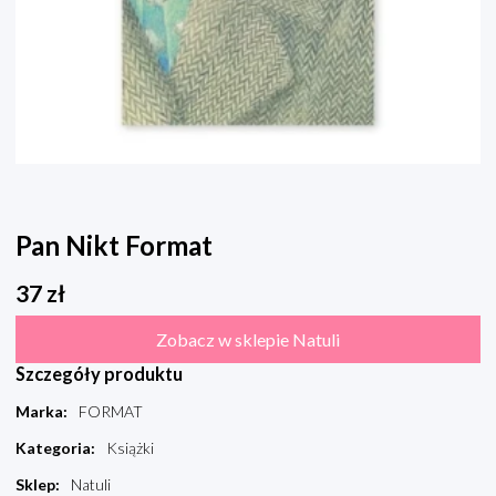
Pan Nikt Format
37
zł
Zobacz w sklepie Natuli
Szczegóły produktu
Marka
:
FORMAT
Kategoria
:
Książki
Sklep
:
Natuli