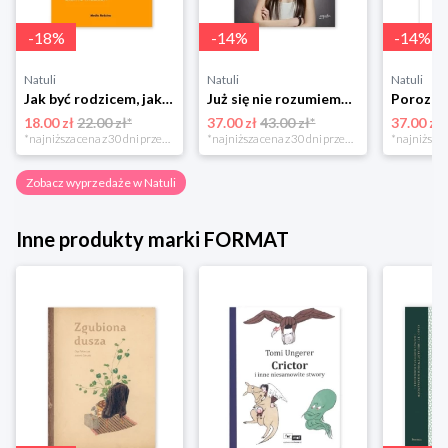
-
18
%
-
14
%
-
14
%
Natuli
Natuli
Natuli
Jak być rodzicem, jakim zawsze chciałeś być Media rodzina
Już się nie rozumiemy! Jak przeżyć czas trzaskających drzwi Esprit
18.00 zł
22.00 zł*
37.00 zł
43.00 zł*
37.00 zł
*najniższa cena z 30 dni przed obniżką
*najniższa cena z 30 dni przed obniżką
Zobacz wyprzedaże w Natuli
Inne produkty marki FORMAT