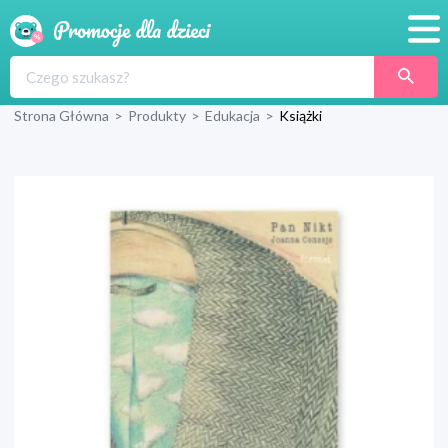
Promocje
Strona Główna
>
Produkty
>
Edukacja
>
Książki
Produkty
Sklepy
Blog
Wyprawka