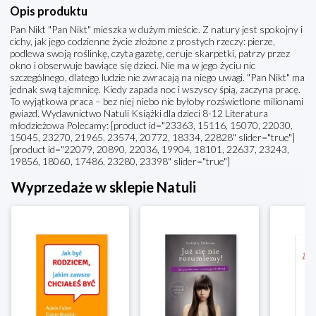
Opis produktu
Pan Nikt "Pan Nikt" mieszka w dużym mieście. Z natury jest spokojny i
cichy, jak jego codzienne życie złożone z prostych rzeczy: pierze,
podlewa swoją roślinkę, czyta gazetę, ceruje skarpetki, patrzy przez
okno i obserwuje bawiące się dzieci. Nie ma w jego życiu nic
szczególnego, dlatego ludzie nie zwracają na niego uwagi. "Pan Nikt" ma
jednak swą tajemnicę. Kiedy zapada noc i wszyscy śpią, zaczyna pracę.
To wyjątkowa praca – bez niej niebo nie byłoby rozświetlone milionami
gwiazd. Wydawnictwo Natuli Książki dla dzieci 8-12 Literatura
młodzieżowa Polecamy: [product id="23363, 15116, 15070, 22030,
15045, 23270, 21965, 23574, 20772, 18334, 22828" slider="true"]
[product id="22079, 20890, 22036, 19904, 18101, 22637, 23243,
19856, 18060, 17486, 23280, 23398" slider="true"]
Wyprzedaże w sklepie Natuli