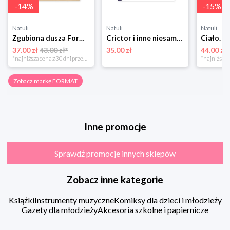
-
14
%
-
15
%
Natuli
Natuli
Natuli
Zgubiona dusza Format
Crictor i inne niesamowite stwory Format
37.00 zł
43.00 zł*
35.00 zł
44.00 zł
*najniższa cena z 30 dni przed obniżką
Zobacz markę FORMAT
Inne promocje
Sprawdź promocje innych sklepów
Zobacz inne kategorie
Książki
Instrumenty muzyczne
Komiksy dla dzieci i młodzieży
Gazety dla młodzieży
Akcesoria szkolne i papiernicze