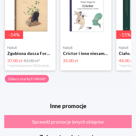
-
14
%
-
15
%
Natuli
Natuli
Natuli
Zgubiona dusza Format
Crictor i inne niesamowite stwory Format
37.00 zł
43.00 zł*
35.00 zł
44.00 zł
*najniższa cena z 30 dni przed obniżką
Zobacz markę FORMAT
Inne promocje
Sprawdź promocje innych sklepów