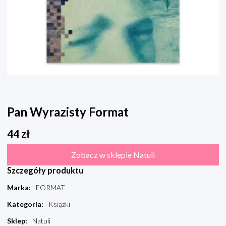
Pan Wyrazisty Format
44
zł
Zobacz w sklepie Natuli
Szczegóły produktu
Marka
:
FORMAT
Kategoria
:
Książki
Sklep
:
Natuli