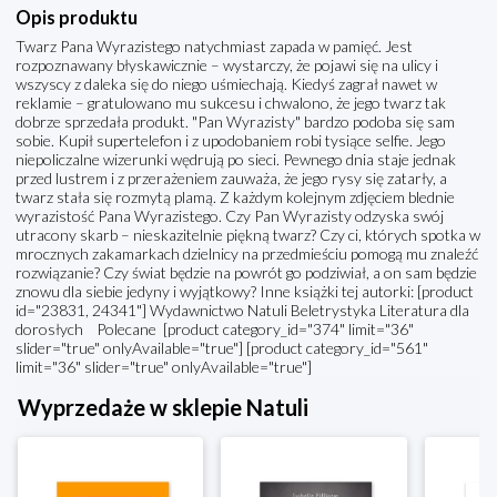
Opis produktu
Twarz Pana Wyrazistego natychmiast zapada w pamięć. Jest
rozpoznawany błyskawicznie – wystarczy, że pojawi się na ulicy i
wszyscy z daleka się do niego uśmiechają. Kiedyś zagrał nawet w
reklamie – gratulowano mu sukcesu i chwalono, że jego twarz tak
dobrze sprzedała produkt. "Pan Wyrazisty" bardzo podoba się sam
sobie. Kupił supertelefon i z upodobaniem robi tysiące selfie. Jego
niepoliczalne wizerunki wędrują po sieci. Pewnego dnia staje jednak
przed lustrem i z przerażeniem zauważa, że jego rysy się zatarły, a
twarz stała się rozmytą plamą. Z każdym kolejnym zdjęciem blednie
wyrazistość Pana Wyrazistego. Czy Pan Wyrazisty odzyska swój
utracony skarb – nieskazitelnie piękną twarz? Czy ci, których spotka w
mrocznych zakamarkach dzielnicy na przedmieściu pomogą mu znaleźć
rozwiązanie? Czy świat będzie na powrót go podziwiał, a on sam będzie
znowu dla siebie jedyny i wyjątkowy? Inne książki tej autorki: [product
id="23831, 24341"] Wydawnictwo Natuli Beletrystyka Literatura dla
dorosłych Polecane [product category_id="374" limit="36"
slider="true" onlyAvailable="true"] [product category_id="561"
limit="36" slider="true" onlyAvailable="true"]
Wyprzedaże w sklepie Natuli