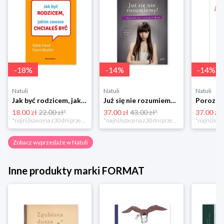
-
18
%
-
14
%
-
14
%
Natuli
Natuli
Natuli
Jak być rodzicem, jakim zawsze chciałeś być Media rodzina
Już się nie rozumiemy! Jak przeżyć czas trzaskających drzwi Esprit
18.00 zł
22.00 zł*
37.00 zł
43.00 zł*
37.00 zł
*najniższa cena z 30 dni przed obniżką
*najniższa cena z 30 dni przed obniżką
Zobacz wyprzedaże w Natuli
Inne produkty marki FORMAT