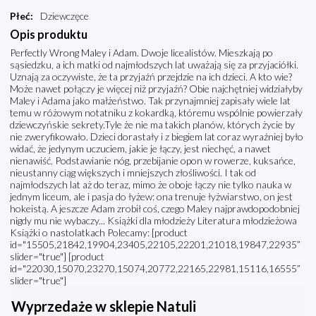
Płeć
:
Dziewczęce
Opis produktu
Perfectly Wrong Maley i Adam. Dwoje licealistów. Mieszkają po
sąsiedzku, a ich matki od najmłodszych lat uważają się za przyjaciółki.
Uznają za oczywiste, że ta przyjaźń przejdzie na ich dzieci. A kto wie?
Może nawet połączy je więcej niż przyjaźń? Obie najchętniej widziałyby
Maley i Adama jako małżeństwo. Tak przynajmniej zapisały wiele lat
temu w różowym notatniku z kokardką, któremu wspólnie powierzały
dziewczyńskie sekrety.Tyle że nie ma takich planów, których życie by
nie zweryfikowało. Dzieci dorastały i z biegiem lat coraz wyraźniej było
widać, że jedynym uczuciem, jakie je łączy, jest niechęć, a nawet
nienawiść. Podstawianie nóg, przebijanie opon w rowerze, kuksańce,
nieustanny ciąg większych i mniejszych złośliwości. I tak od
najmłodszych lat aż do teraz, mimo że oboje łączy nie tylko nauka w
jednym liceum, ale i pasja do łyżew: ona trenuje łyżwiarstwo, on jest
hokeistą. A jeszcze Adam zrobił coś, czego Maley najprawdopodobniej
nigdy mu nie wybaczy... Książki dla młodzieży Literatura młodzieżowa
Książki o nastolatkach Polecamy: [product
id="15505,21842,19904,23405,22105,22201,21018,19847,22935”
slider="true"] [product
id="22030,15070,23270,15074,20772,22165,22981,15116,16555”
slider="true"]
Wyprzedaże w sklepie Natuli