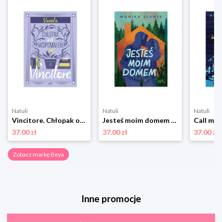
Natuli
Natuli
Natuli
Vincitore. Chłopak od wspomnień Beya
Jesteś moim domem Beya
37.00 zł
37.00 zł
37.00 zł
Zobacz markę Beya
Inne promocje