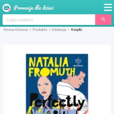
Promocje
Strona Główna
>
Produkty
>
Edukacja
>
Książki
Produkty
Sklepy
Blog
Wyprawka