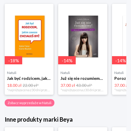
-
18
%
-
14
%
-
14
%
Natuli
Natuli
Natuli
Jak być rodzicem, jakim zawsze chciałeś być Media rodzina
Już się nie rozumiemy! Jak przeżyć czas trzaskających drzwi Esprit
18.00 zł
22.00 zł*
37.00 zł
43.00 zł*
37.00 zł
*najniższa cena z 30 dni przed obniżką
*najniższa cena z 30 dni przed obniżką
Zobacz wyprzedaże w Natuli
Inne produkty marki Beya