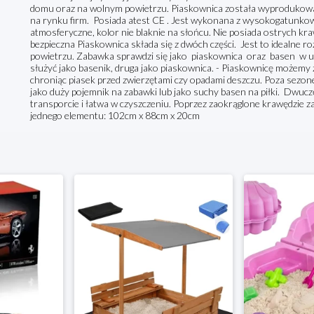
domu oraz na wolnym powietrzu. Piaskownica została wyprodukowan
na rynku firm. Posiada atest CE . Jest wykonana z wysokogatunko
atmosferyczne, kolor nie blaknie na słońcu. Nie posiada ostrych kra
bezpieczna Piaskownica składa się z dwóch części. Jest to idealne 
powietrzu. Zabawka sprawdzi się jako piaskownica oraz basen w u
służyć jako basenik, druga jako piaskownica. - Piaskownicę możemy z
chroniąc piasek przed zwierzętami czy opadami deszczu. Poza sez
jako duży pojemnik na zabawki lub jako suchy basen na piłki. Dwuc
transporcie i łatwa w czyszczeniu. Poprzez zaokrąglone krawędzie z
jednego elementu: 102cm x 88cm x 20cm