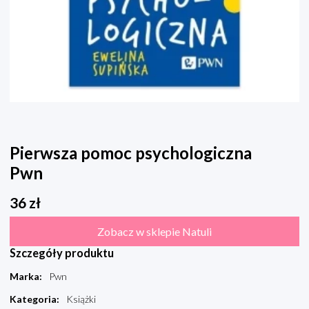
Pierwsza pomoc psychologiczna
Pwn
36
zł
Zobacz w sklepie Natuli
Szczegóły produktu
Marka
:
Pwn
Kategoria
:
Książki