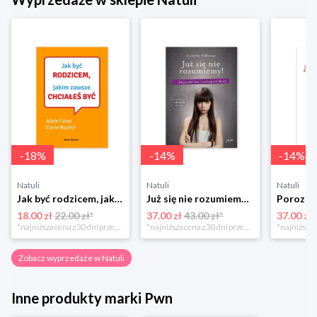
-
18
%
-
14
%
-
14
%
Natuli
Natuli
Natuli
Jak być rodzicem, jakim zawsze chciałeś być Media rodzina
Już się nie rozumiemy! Jak przeżyć czas trzaskających drzwi Esprit
18.00 zł
22.00 zł*
37.00 zł
43.00 zł*
37.00 zł
*najniższa cena z 30 dni przed obniżką
*najniższa cena z 30 dni przed obniżką
Zobacz wyprzedaże w Natuli
Inne produkty marki Pwn