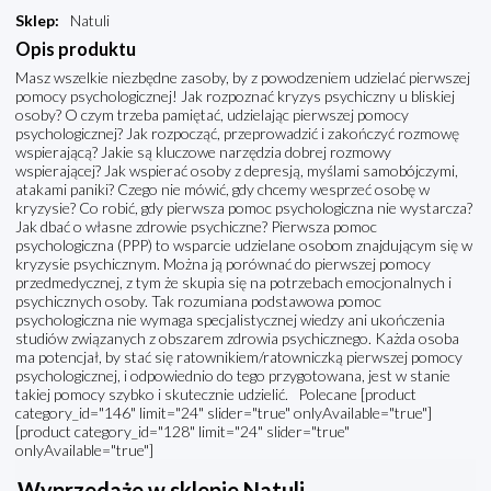
Sklep
:
Natuli
Opis produktu
Masz wszelkie niezbędne zasoby, by z powodzeniem udzielać pierwszej
pomocy psychologicznej! Jak rozpoznać kryzys psychiczny u bliskiej
osoby? O czym trzeba pamiętać, udzielając pierwszej pomocy
psychologicznej? Jak rozpocząć, przeprowadzić i zakończyć rozmowę
wspierającą? Jakie są kluczowe narzędzia dobrej rozmowy
wspierającej? Jak wspierać osoby z depresją, myślami samobójczymi,
atakami paniki? Czego nie mówić, gdy chcemy wesprzeć osobę w
kryzysie? Co robić, gdy pierwsza pomoc psychologiczna nie wystarcza?
Jak dbać o własne zdrowie psychiczne? Pierwsza pomoc
psychologiczna (PPP) to wsparcie udzielane osobom znajdującym się w
kryzysie psychicznym. Można ją porównać do pierwszej pomocy
przedmedycznej, z tym że skupia się na potrzebach emocjonalnych i
psychicznych osoby. Tak rozumiana podstawowa pomoc
psychologiczna nie wymaga specjalistycznej wiedzy ani ukończenia
studiów związanych z obszarem zdrowia psychicznego. Każda osoba
ma potencjał, by stać się ratownikiem/ratowniczką pierwszej pomocy
psychologicznej, i odpowiednio do tego przygotowana, jest w stanie
takiej pomocy szybko i skutecznie udzielić. Polecane [product
category_id="146" limit="24" slider="true" onlyAvailable="true"]
[product category_id="128" limit="24" slider="true"
onlyAvailable="true"]
Wyprzedaże w sklepie Natuli