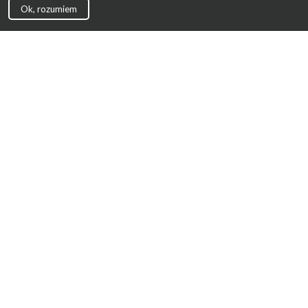
Ok, rozumiem
Strona Główna
Promocje
Sklepy
Wyprawka