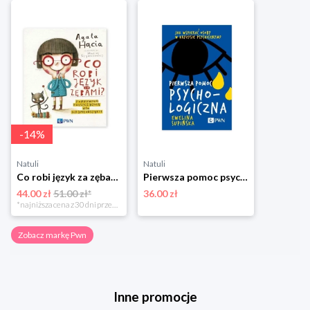
-
14
%
Natuli
Natuli
Co robi język za zębami? Poprawna polszczyzna dla najmłodszych Pwn
Pierwsza pomoc psychologiczna Pwn
44.00 zł
51.00 zł*
36.00 zł
*najniższa cena z 30 dni przed obniżką
Zobacz markę Pwn
Inne promocje