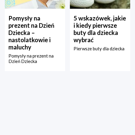
Pomysły na
5 wskazówek, jakie
prezent na Dzień
i kiedy pierwsze
Dziecka –
buty dla dziecka
nastolatkowie i
wybrać
maluchy
Pierwsze buty dla dziecka
Pomysły na prezent na
Dzień Dziecka