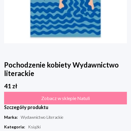
Pochodzenie kobiety Wydawnictwo
literackie
41
zł
Zobacz w sklepie Natuli
Szczegóły produktu
Marka
:
Wydawnictwo Literackie
Kategoria
:
Książki