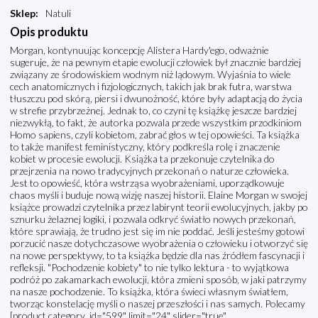
Sklep
:
Natuli
Opis produktu
Morgan, kontynuując koncepcję Alistera Hardy'ego, odważnie
sugeruje, że na pewnym etapie ewolucji człowiek był znacznie bardziej
związany ze środowiskiem wodnym niż lądowym. Wyjaśnia to wiele
cech anatomicznych i fizjologicznych, takich jak brak futra, warstwa
tłuszczu pod skórą, piersi i dwunożność, które były adaptacją do życia
w strefie przybrzeżnej. Jednak to, co czyni tę książkę jeszcze bardziej
niezwykłą, to fakt, że autorka pozwala przede wszystkim przodkiniom
Homo sapiens, czyli kobietom, zabrać głos w tej opowieści. Ta książka
to także manifest feministyczny, który podkreśla rolę i znaczenie
kobiet w procesie ewolucji. Książka ta przekonuje czytelnika do
przejrzenia na nowo tradycyjnych przekonań o naturze człowieka.
Jest to opowieść, która wstrząsa wyobrażeniami, uporządkowuje
chaos myśli i buduje nową wizję naszej historii. Elaine Morgan w swojej
książce prowadzi czytelnika przez labirynt teorii ewolucyjnych, jakby po
sznurku żelaznej logiki, i pozwala odkryć światło nowych przekonań,
które sprawiają, że trudno jest się im nie poddać. Jeśli jesteśmy gotowi
porzucić nasze dotychczasowe wyobrażenia o człowieku i otworzyć się
na nowe perspektywy, to ta książka będzie dla nas źródłem fascynacji i
refleksji. "Pochodzenie kobiety" to nie tylko lektura - to wyjątkowa
podróż po zakamarkach ewolucji, która zmieni sposób, w jaki patrzymy
na nasze pochodzenie. To książka, która świeci własnym światłem,
tworząc konstelację myśli o naszej przeszłości i nas samych. Polecamy
[product category_id="599" limit="24" slider="true"