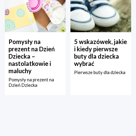
Pomysły na
5 wskazówek, jakie
prezent na Dzień
i kiedy pierwsze
Dziecka –
buty dla dziecka
nastolatkowie i
wybrać
maluchy
Pierwsze buty dla dziecka
Pomysły na prezent na
Dzień Dziecka