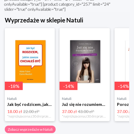
onlyAvailable="true"] [product category_id="257" limit="24"
slider="true" onlyAvailable="true"]
Wyprzedaże w sklepie Natuli
-
18
%
-
14
%
-
14
%
Natuli
Natuli
Natuli
Jak być rodzicem, jakim zawsze chciałeś być Media rodzina
Już się nie rozumiemy! Jak przeżyć czas trzaskających drzwi Esprit
18.00 zł
22.00 zł*
37.00 zł
43.00 zł*
37.00 zł
*najniższa cena z 30 dni przed obniżką
*najniższa cena z 30 dni przed obniżką
Zobacz wyprzedaże w Natuli