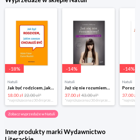
-
18
%
-
14
%
-
14
%
Natuli
Natuli
Natuli
Jak być rodzicem, jakim zawsze chciałeś być Media rodzina
Już się nie rozumiemy! Jak przeżyć czas trzaskających drzwi Esprit
18.00 zł
22.00 zł*
37.00 zł
43.00 zł*
37.00 zł
*najniższa cena z 30 dni przed obniżką
*najniższa cena z 30 dni przed obniżką
Zobacz wyprzedaże w Natuli
Inne produkty marki Wydawnictwo
Literackie