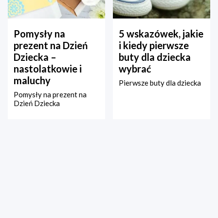
Pomysły na
5 wskazówek, jakie
prezent na Dzień
i kiedy pierwsze
Dziecka –
buty dla dziecka
nastolatkowie i
wybrać
maluchy
Pierwsze buty dla dziecka
Pomysły na prezent na
Dzień Dziecka