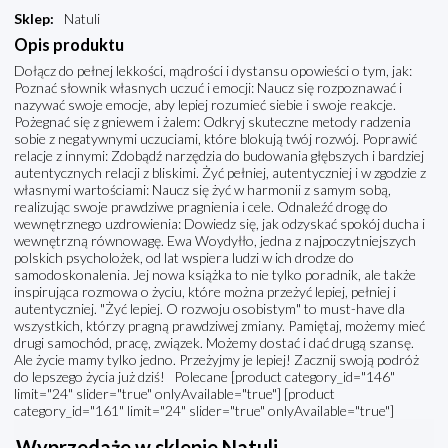
Sklep
:
Natuli
Opis produktu
Dołącz do pełnej lekkości, mądrości i dystansu opowieści o tym, jak:
Poznać słownik własnych uczuć i emocji: Naucz się rozpoznawać i
nazywać swoje emocje, aby lepiej rozumieć siebie i swoje reakcje.
Pożegnać się z gniewem i żalem: Odkryj skuteczne metody radzenia
sobie z negatywnymi uczuciami, które blokują twój rozwój. Poprawić
relacje z innymi: Zdobądź narzędzia do budowania głębszych i bardziej
autentycznych relacji z bliskimi. Żyć pełniej, autentyczniej i w zgodzie z
własnymi wartościami: Naucz się żyć w harmonii z samym sobą,
realizując swoje prawdziwe pragnienia i cele. Odnaleźć drogę do
wewnętrznego uzdrowienia: Dowiedz się, jak odzyskać spokój ducha i
wewnętrzną równowagę. Ewa Woydyłło, jedna z najpoczytniejszych
polskich psycholożek, od lat wspiera ludzi w ich drodze do
samodoskonalenia. Jej nowa książka to nie tylko poradnik, ale także
inspirująca rozmowa o życiu, które można przeżyć lepiej, pełniej i
autentyczniej. "Żyć lepiej. O rozwoju osobistym" to must-have dla
wszystkich, którzy pragną prawdziwej zmiany. Pamiętaj, możemy mieć
drugi samochód, pracę, związek. Możemy dostać i dać drugą szansę.
Ale życie mamy tylko jedno. Przeżyjmy je lepiej! Zacznij swoją podróż
do lepszego życia już dziś! Polecane [product category_id="146"
limit="24" slider="true" onlyAvailable="true"] [product
category_id="161" limit="24" slider="true" onlyAvailable="true"]
Wyprzedaże w sklepie Natuli