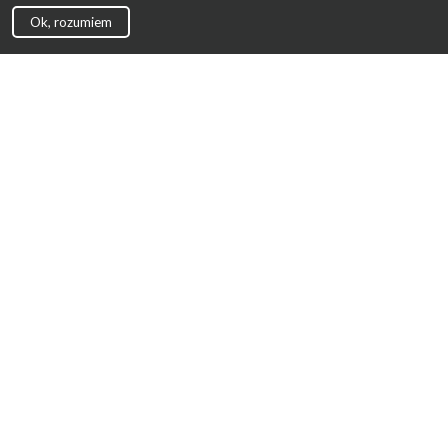
Ok, rozumiem
Strona Główna
Promocje
Sklepy
Wyprawka