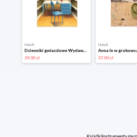
Natuli
Natuli
Niezwyciężony Wydawnictwo literackie
Dzienniki gwiazdowe Wydawnictwo literackie
29.00 zł
37.00 zł
Książki
Instrumenty mu