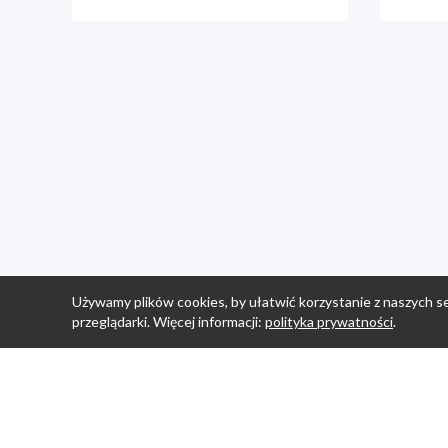
Używamy plików cookies, by ułatwić korzystanie z naszych se
przeglądarki. Więcej informacji:
polityka prywatności
.
Strona Główn