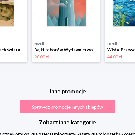
Natuli
Natuli
Anna In w grobowcach świata Wydawnictwo literackie
Bajki robotów Wydawnictwo literackie
26.00 zł
44.00 zł
Inne promocje
Sprawdź promocje innych sklepów
Zobacz inne kategorie
zyczne
Komiksy dla dzieci i młodzieży
Gazety dla młodzieży
Akcesor