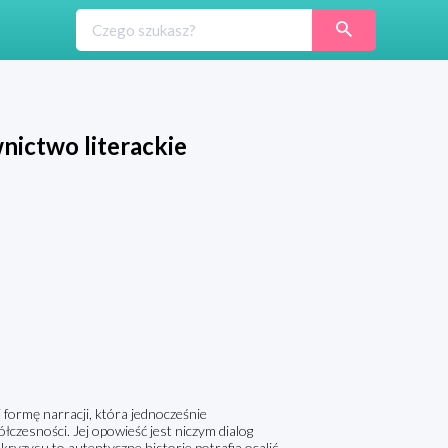
ictwo literackie
i formę narracji, która jednocześnie
łczesności. Jej opowieść jest niczym dialog
 kryzysu to autentyczne historie potrafią ocalić