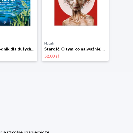
Natuli
Natuli
Wisła. Przewodnik dla dużych i małych Wydawnictwo literackie
Starość. O tym, co najważniejsze Wydawnictwo literackie
52.00 zł
36.00 zł
ia szkolne i papiernicze