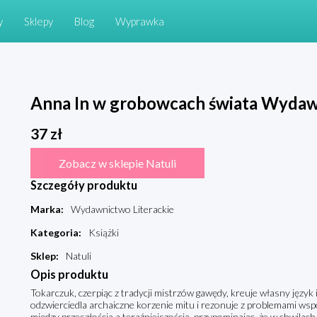
y
Sklepy
Blog
Wyprawka
Anna In w grobowcach świata Wydawn
37
zł
Zobacz w sklepie Natuli
Szczegóły produktu
Marka
:
Wydawnictwo Literackie
Kategoria
:
Książki
Sklep
:
Natuli
Opis produktu
Tokarczuk, czerpiąc z tradycji mistrzów gawędy, kreuje własny język 
odzwierciedla archaiczne korzenie mitu i rezonuje z problemami wspó
między przeszłością a teraźniejszością, przypominając, że w chwilach