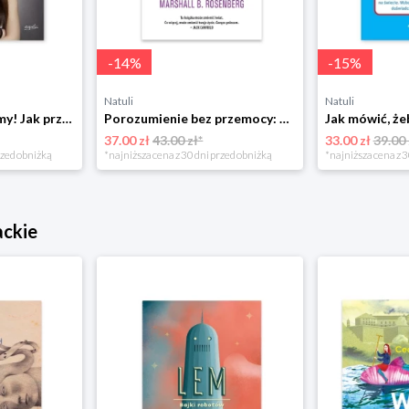
-
14
%
-
15
%
Natuli
Natuli
Już się nie rozumiemy! Jak przeżyć czas trzaskających drzwi Esprit
Porozumienie bez przemocy: o języku życia Czarna owca
37.00 zł
43.00 zł*
33.00 zł
39.00 
rzed obniżką
*najniższa cena z 30 dni przed obniżką
*najniższa cena z 3
ackie