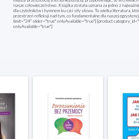
nasze człowieczeństwo. Książka została uznana za jedno z najważni
dla czytelników i hymnem ku czci siły słowa. To wielka literatura, k
przestrzeń refleksji nad tym, co fundamentalne dla naszej egzystenc
limit="24" slider="true" onlyAvailable="true"] [product category_id="
onlyAvailable="true"]