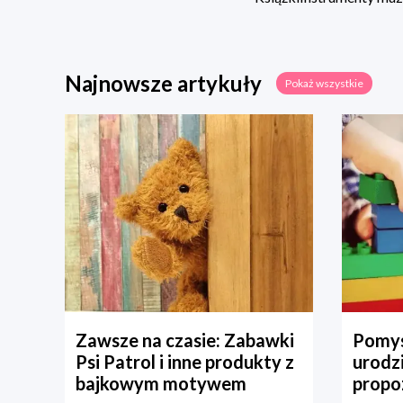
Najnowsze artykuły
Pokaż wszystkie
Zawsze na czasie: Zabawki
Pomys
Psi Patrol i inne produkty z
urodz
bajkowym motywem
propo