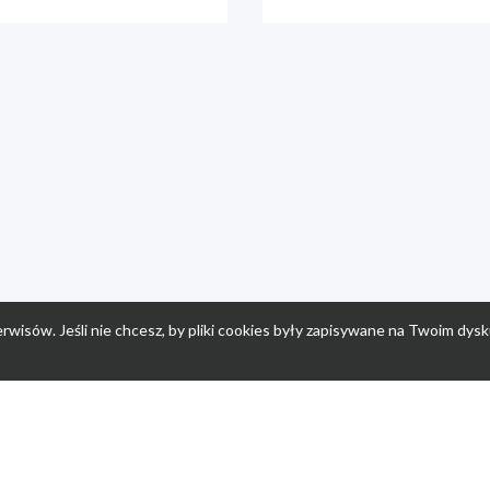
rwisów. Jeśli nie chcesz, by pliki cookies były zapisywane na Twoim dysk
a
Przepisy dla dzieci
Po