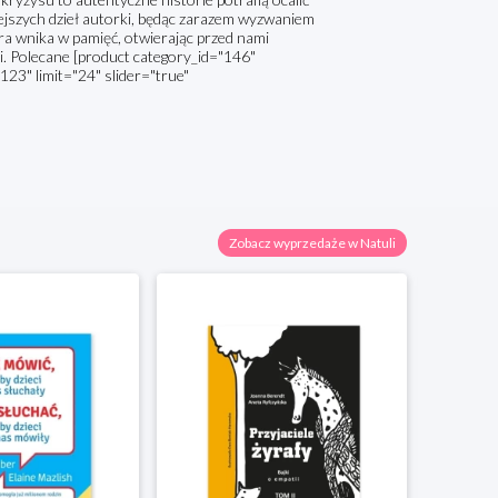
ejszych dzieł autorki, będąc zarazem wyzwaniem
tóra wnika w pamięć, otwierając przed nami
ji. Polecane [product category_id="146"
123" limit="24" slider="true"
Zobacz wyprzedaże w Natuli