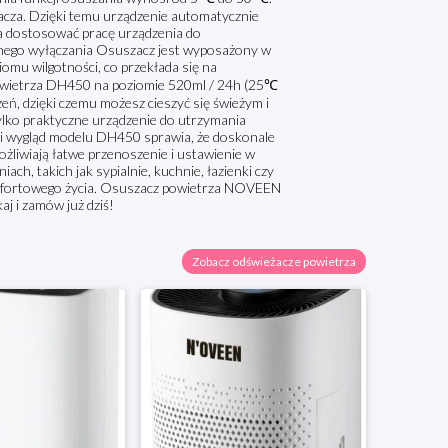
cza. Dzięki temu urządzenie automatycznie
la dostosować pracę urządzenia do
znego wyłączania Osuszacz jest wyposażony w
omu wilgotności, co przekłada się na
owietrza DH450 na poziomie 520ml / 24h (25℃
ń, dzięki czemu możesz cieszyć się świeżym i
ko praktyczne urządzenie do utrzymania
ki wygląd modelu DH450 sprawia, że doskonale
liwiają łatwe przenoszenie i ustawienie w
h, takich jak sypialnie, kuchnie, łazienki czy
komfortowego życia. Osuszacz powietrza NOVEEN
j i zamów już dziś!
Zobacz odświeżacze powietrza