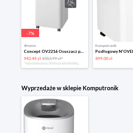
-
7
%
4Home
Komputronik
Concept OV1100 osuszacz powietrza Perfect Air, biały
Concept OV2216 Osuszacz powietrza Perfect Air Smart, biały
942.49 zł
1013.99 zł*
899.00 zł
niżką
*najniższa cena z 30 dni przed obniżką
Wyprzedaże w sklepie Komputronik