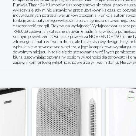
Funkcja Timer 24 h Umożliwia zaprogramowanie czasu pracy osusza
wyłączy się, gdy minie ustawiony przez użytkownika czas, co pozwa
indywidualnych potrzeb i warunków otoczenia. Funkcja automatyc
funkcję automatycznego wyłączania po osiągnięciu ustawionego pozi
oszczędność energii. Efektywna wydajność Wydajność osuszacza p
RH80%) zapewnia skuteczne usuwanie nadmiaru wilgoci z pomieszcze
suchym powietrzem. Osuszacz powietrza NOVEEN DH450 to nie tyl
zdrowego klimatu w Twoim domu, ale także stylowy design. Eleganc
wpisuje się w nowoczesne wnętrza, a jego kompaktowe wymiary umoż
dowolnym miejscu. Nadaje się do stosowania w różnych pomieszczeniac
biura, zapewniając optymalny poziom wilgotności dla zdrowego i 
zapewni komfortową wilgotność powietrza w Twoim domu. Nie zwleka