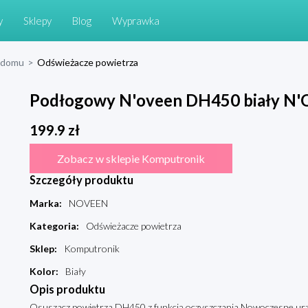
y
Sklepy
Blog
Wyprawka
 domu
>
Odświeżacze powietrza
Podłogowy N'oveen DH450 biały N
199.9
zł
Zobacz w sklepie Komputronik
Szczegóły produktu
Marka
:
NOVEEN
Kategoria
:
Odświeżacze powietrza
Sklep
:
Komputronik
Kolor
:
Biały
Opis produktu
Osuszacz powietrza DH450 z funkcją oczyszczania Nowoczesne urz