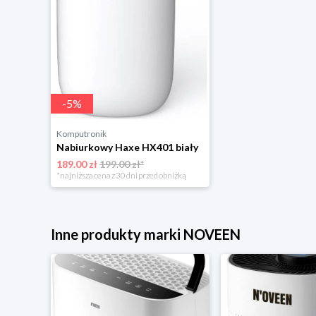
-
5
%
Komputronik
Nabiurkowy Haxe HX401 biały
189.00 zł
199.00 zł*
*najniższa cena z 30 dni przed obniżką
Inne produkty marki NOVEEN