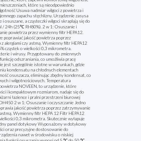
mieszczeniach, które są nieodpowiednio
gotność Usuwa nadmiar wilgoci z powietrza i
zyjemnego zapachu stęchlizny. Urządzenie zasysa
 osuszane, a cząsteczki wilgoci skraplają się do
l / 24h (25℃ RH80%). 2 w 1: Osuszanie i
anie powietrza przez wymienny filtr HEPA12.
kże poprawiać jakość powietrza poprzez
b z alergiami czy astmą. Wymienny filtr HEPA12
% cząstek o wielkości 0,3 mikrometra.
akterie i wirusy. Przygotowany do zmiennych
unkcję odszraniania, co umożliwia pracę
 jest szczególnie istotne w warunkach, gdzie
waniu kondensatu na chłodnych elementach
ność osuszacza, eliminując zbędny kondensat, co
ych i wilgotnościowych. Temperatura
powietrza NOVEEN, to urządzenie, które
ności i kompaktowym rozmiarom, nadaje się do
żarni łazience i pralni przestrzeni biurowej
 DH450 2 w 1: Osuszanie i oczyszczanie Jedno
oprawia jakość powietrza poprzez zatrzymywanie
zy astmą. Wymienny filtr HEPA 12 Filtr HEPA12
ielkości 0,3 mikrometra. Skutecznie wyłapuje
Wygodny panel dotykowy Wyposażony w dotykowy
ości oraz precyzyjne dostosowanie do
rządzenia nawet w środowisku o niskiej
ia funkcji osuszania wynosi od 5 ℃ do 50 ℃.