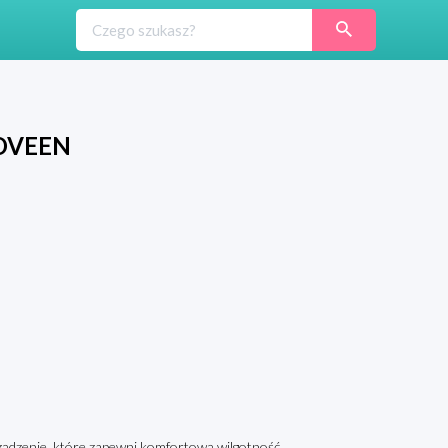
'OVEEN
ądzenie, które zapewni komfortową wilgotność