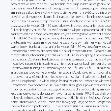
powietrza w Twoim domu. Skutecznie redukuje nadmiar wilgoci w po
izolowane, wentylowane lub nieogrzewane. Utrzymuje optymalną wil
zmniejsza szkodliwe skutki – wystąpienie pleśni, grzybów lub niepr
powietrze do wnętrza, które jest następnie równomiernie ogrzewane i
pojemnika na wodę o pojemności 1 litra. Wydajność osuszania 520m
oczyszczanie Model DH450 posiada dwa tryby: osuszanie i oczyszcz
Filtracja tego typu może usuwać nadmiar wilgoci z powietrza, ale ta
zatrzymywanie drobnych cząstek, co jest szczególnie ważne dla osó
Filtr HEPA12 jest zaprojekowany do zatrzymywania co najmniej 99,5
Skutecznie wyłapuje mikroskopijne cząstki, w tym alergeny, pyłki, b
warunków - funkcja odszraniania Model DH450 wyposażony jest w f
urządzenia nawet w środowisku o niskiej temperaturze. Odszranianie
temperatura otoczenia jest bliska punktu rosy, co sprzyja powsta
osuszacza. Działanie funkcji odszraniania pomaga utrzymać efektyw
może być szczególnie istotne w zmiennych warunkach temperaturow
użytkowania funkcji osuszania wynosi od 5 ℃ do 50 ℃. Osuszacza 
znajduje zastosowanie w wielu miejscach. Dzięki swojej funkcjonal
stosowania w różnych pomieszczeniach: sypialni i salonie kuchni i spi
Jedno urządzenie – dwie funkcje Poznaj zalety osuszacza powietrza
urządzenie równocześnie usuwa nadmiar wilgoci z powietrza oraz p
drobnych cząstek, co jest szczególnie ważne dla osób z alergiami c
jest zaprojekowany do zatrzymywania co najmniej 99,5% cząstek o w
mikroskopijne cząstki, w tym alergeny, pyłki, bakterie i wirusy. 
panel sterowania, który umożliwia łatwą regulację poziomu wilgotn
indywidualnych preferencji. Funkcja odszraniania Umożliwia pracę u
temperaturze, eliminując zbędny kondensat. Temperatura użytkowan