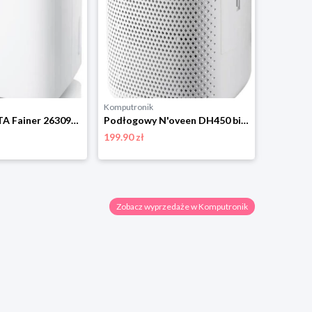
Komputronik
Komputro
Podłogowy ETA Fainer 263090000 biały
Podłogowy N'oveen DH450 biały N'OVEEN
199.90 zł
1099.00 
Zobacz wyprzedaże w Komputronik