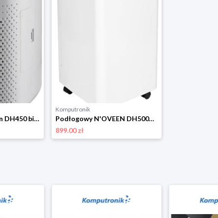
Komputronik
Podłogowy N'oveen DH450 biały N'OVEEN
Podłogowy N'OVEEN DH5000 X-LINE biały
899.00 zł