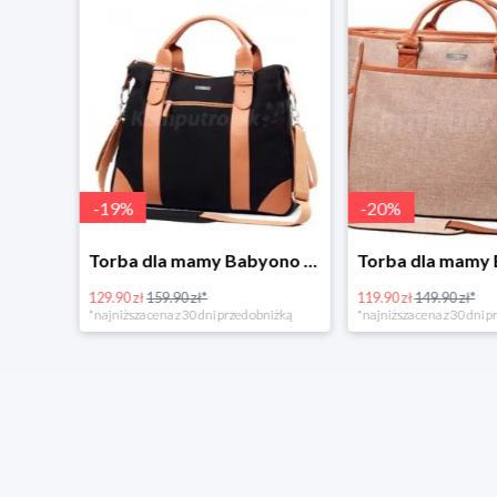
-
19
%
-
20
%
Tanie kupowanie w Komputronik
Torba dla mamy Babyono 1505/01 Comfort Icoinic 5/5
129.90 zł
159.90 zł*
119.90 zł
149.90 zł*
*najniższa cena z 30 dni przed obniżką
*najniższa cena z 30 dni p