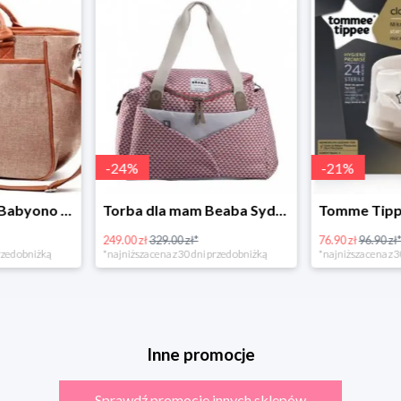
-
24
%
-
21
%
Torba dla mamy Babyono 1507/01 Comfort Chic w super cenie
Torba dla mam Beaba Sydney Play Print marsala
249.00 zł
329.00 zł*
76.90 zł
96.90 zł
rzed obniżką
*najniższa cena z 30 dni przed obniżką
*najniższa cena z 3
Inne promocje
Sprawdź promocje innych sklepów