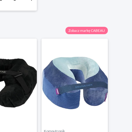
Zobacz markę CABEAU
Komputronik
Komputro