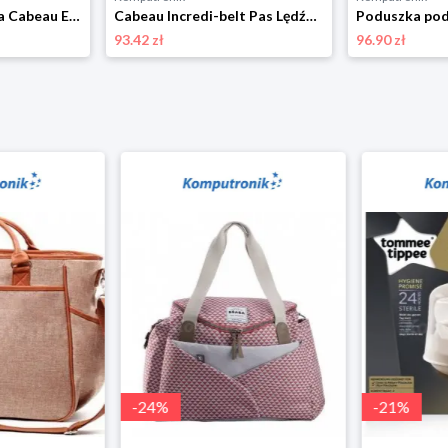
Poduszka podróżna Cabeau Evo Kids Pandy czarno-biały
Cabeau Incredi-belt Pas Lędźwiowy czarny
93.42 zł
96.90 zł
-
24
%
-
21
%