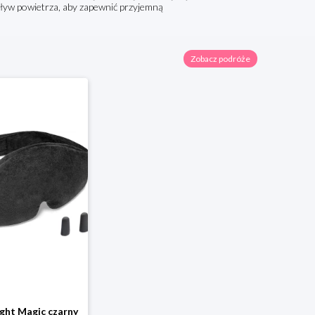
epływ powietrza, aby zapewnić przyjemną
Zobacz podróże
ght Magic czarny