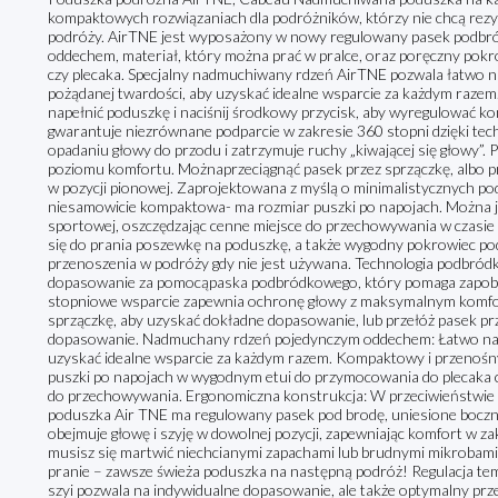
kompaktowych rozwiązaniach dla podróżników, którzy nie chcą rezy
podróży. AirTNE jest wyposażony w nowy regulowany pasek podbr
oddechem, materiał, który można prać w pralce, oraz poręczny pokr
czy plecaka. Specjalny nadmuchiwany rdzeń AirTNE pozwala łatwo n
pożądanej twardości, aby uzyskać idealne wsparcie za każdym razem
napełnić poduszkę i naciśnij środkowy przycisk, aby wyregulować
gwarantuje niezrównane podparcie w zakresie 360 stopni dzięki tec
opadaniu głowy do przodu i zatrzymuje ruchy „kiwającej się głowy”
poziomu komfortu. Możnaprzeciągnąć pasek przez sprzączkę, albo p
w pozycji pionowej. Zaprojektowana z myślą o minimalistycznych po
niesamowicie kompaktowa- ma rozmiar puszki po napojach. Można ją
sportowej, oszczędzając cenne miejsce do przechowywania w czasie
się do prania poszewkę na poduszkę, a także wygodny pokrowiec po
przenoszenia w podróży gdy nie jest używana. Technologia podbród
dopasowanie za pomocąpaska podbródkowego, który pomaga zapobieg
stopniowe wsparcie zapewnia ochronę głowy z maksymalnym komfort
sprzączkę, aby uzyskać dokładne dopasowanie, lub przełóż pasek prz
dopasowanie. Nadmuchany rdzeń pojedynczym oddechem: Łatwo napo
uzyskać idealne wsparcie za każdym razem. Kompaktowy i przenośn
puszki po napojach w wygodnym etui do przymocowania do plecaka c
do przechowywania. Ergonomiczna konstrukcja: W przeciwieństwie 
poduszka Air TNE ma regulowany pasek pod brodę, uniesione boczne
obejmuje głowę i szyję w dowolnej pozycji, zapewniając komfort w z
musisz się martwić niechcianymi zapachami lub brudnymi mikrobami
pranie – zawsze świeża poduszka na następną podróż! Regulacja te
szyi pozwala na indywidualne dopasowanie, ale także optymalny prze