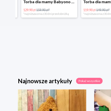
Tanie kupowanie w Komputronik
Torba dla mamy Babyono 1505/01 Comfort Icoinic 5/5
129.90 zł
159.90 zł*
119.90 zł
149.90 zł*
*najniższa cena z 30 dni przed obniżką
*najniższa cena z 30 dni p
Najnowsze artykuły
Pokaż wszystkie