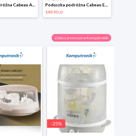
Poduszka podróżna Cabeau AirTNE czarny
Poduszka podróżna Cabeau Earth Water niebieski
149.90 zł
249.00 zł
Zobacz promocje w Komputronik
-
25
%
-
31
%