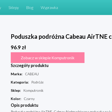
y
Sklepy
Blog
Wyprawka
Poduszka podróżna Cabeau AirTNE c
96.9
zł
Zobacz w sklepie Komputronik
Szczegóły produktu
Marka
:
CABEAU
Kategoria
:
Podróże
Sklep
:
Komputronik
Kolor
:
Czarny
Opis produktu
Poduszka podróżna AirTNE, Cabeau Nadmuchiwana poduszka na ka