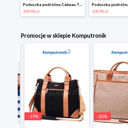
Poduszka podróżna Cabeau Earth Terra granatowy
Poduszka podróżna Cabeau TNE-S3 Berlin Black Gray
199.90 zł
109.90 zł
Promocje w sklepie Komputronik
-
19
%
-
20
%