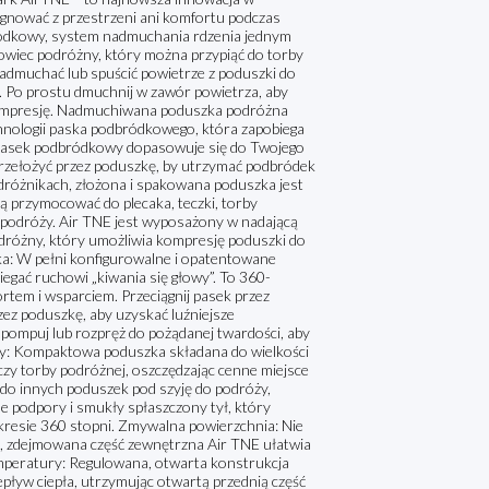
gnować z przestrzeni ani komfortu podczas
ódkowy, system nadmuchania rdzenia jednym
owiec podróżny, który można przypiąć do torby
admuchać lub spuścić powietrze z poduszki do
. Po prostu dmuchnij w zawór powietrza, aby
 kompresję. Nadmuchiwana poduszka podróżna
hnologii paska podbródkowego, która zapobiega
. Pasek podbródkowy dopasowuje się do Twojego
rzełożyć przez poduszkę, by utrzymać podbródek
dróżnikach, złożona i spakowana poduszka jest
 przymocować do plecaka, teczki, torby
 podróży. Air TNE jest wyposażony w nadającą
dróżny, który umożliwia kompresję poduszki do
ka: W pełni konfigurowalne i opatentowane
ać ruchowi „kiwania się głowy”. To 360-
em i wsparciem. Przeciągnij pasek przez
ez poduszkę, aby uzyskać luźniejsze
mpuj lub rozpręż do pożądanej twardości, aby
y: Kompaktowa poduszka składana do wielkości
zy torby podróżnej, oszczędzając cenne miejsce
do innych poduszek pod szyję do podróży,
 podpory i smukły spłaszczony tył, który
akresie 360 stopni. Zmywalna powierzchnia: Nie
, zdejmowana część zewnętrzna Air TNE ułatwia
mperatury: Regulowana, otwarta konstrukcja
pływ ciepła, utrzymując otwartą przednią część