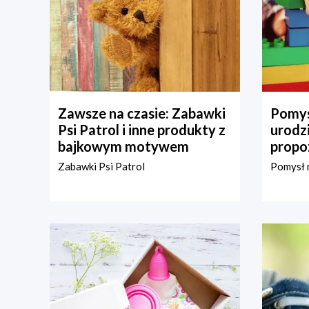
Zawsze na czasie: Zabawki
Pomys
Psi Patrol i inne produkty z
urodz
bajkowym motywem
propo
Zabawki Psi Patrol
Pomysł n