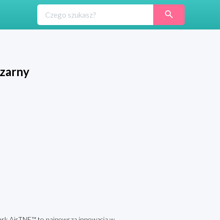
zarny
rk AirTNE™ to najnowsza innowacja w