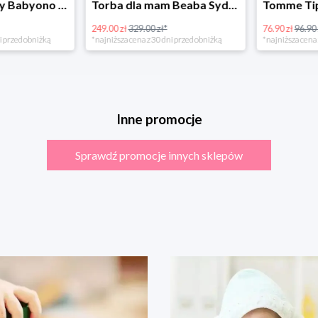
Torba dla mamy Babyono 1507/01 Comfort Chic w super cenie
Torba dla mam Beaba Sydney Play Print marsala
249.00 zł
329.00 zł*
76.90 zł
96.90 zł
rzed obniżką
*najniższa cena z 30 dni przed obniżką
*najniższa cena z 3
Inne promocje
Sprawdź promocje innych sklepów