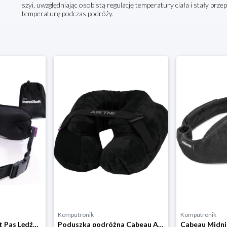
szyi, uwzględniając osobistą regulację temperatury ciała i stały prz
temperaturę podczas podróży.
Komputronik
Komputronik
Cabeau Incredi-belt Pas Lędźwiowy czarny
Poduszka podróżna Cabeau AirTNE czarny
Cabeau Midni