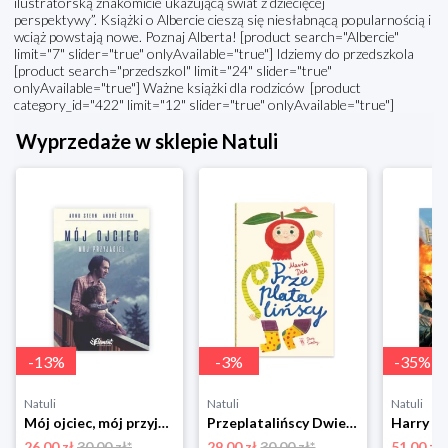
ilustratorską znakomicie ukazującą świat z dziecięcej
perspektywy”. Książki o Albercie cieszą się niesłabnącą popularnością i
wciąż powstają nowe. Poznaj Alberta! [product search="Albercie"
limit="7" slider="true" onlyAvailable="true"] Idziemy do przedszkola
[product search="przedszkol" limit="24" slider="true"
onlyAvailable="true"] Ważne książki dla rodziców [product
category_id="422" limit="12" slider="true" onlyAvailable="true"]
Wyprzedaże w sklepie Natuli
-
13
%
-
3
%
-
35
%
Natuli
Natuli
Natuli
Mój ojciec, mój przyjaciel Element
Przeplatalińscy Dwie siostry
26.00 zł
30.00 zł*
29.00 zł
30.00 zł*
51.00 zł