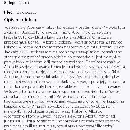
Sklep
:
Natuli
Płeć
:
Dziewczęce
Opis produktu
Pospiesz się, Albercie – Tak, tylko jeszcze – Jesteś gotowy? – woła tata
z kuchni.– Jeszcze tylko sweter – mówi Albert i bierze sweter z
krzesła.O, tu leży bluzka Lisy! Lisa to lalka Alberta. Ona też się
przecież musi ubrać!– Albercie, idziesz? – woła znowu tata. Zajrzyj do
książki: Albert Albertson mieszka z bardzo miłym tatą i kotem Puzlem.
Jak każdy kilkulatek czasem ma problemy z zasypianiem, potrafi rano
strasznie się grzebać przed wyjściem do przedszkola i jest niezwykle
pomysłowy, zwłaszcza jeśli bardzo czegoś chce. Dzieci rozpoznają w
Albercie swoje zachowania i emocje – radość zabawy, ciekawość świata,
nieograniczoną fantazję, ale też złość, zazdrość czy strach.Książki o
Albercie, tłumaczone na kilkadziesiąt języków, rozeszły się dotąd w
niemal dziewięciomilionowym nakładzie w Szwecji i poza jej granicami, a
na ich kanwie powstały liczne spektakle teatralne i filmy animowane.
W Szwecji to już kultowa seria, licząca ponad trzydzieści tytułów. Jej
autorka i ilustratorka, Gunilla Bergström, otrzymała za swoją
twórczość wiele nagród i wyróżnień, włącznie z wyborem jej książki na
książkę roku 1997 przez szwedzkie Jury Dziecięce.W 2012 roku
minęło 40 lat od ukazania się pierwszej historii o Albercie
Albertsonie, który w Szwecji nazywa się Alfons Åberg. Przy okazji
jubileuszu Gunilla Bergström uhonorowana została przez szwedzki
rząd medalem Illis quorum za „nowatorską twórczość literacką i