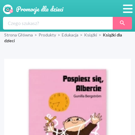
Promocje
Strona Główna
>
Produkty
>
Edukacja
>
Książki
>
Książki dla
Produkty
dzieci
Sklepy
Blog
Wyprawka