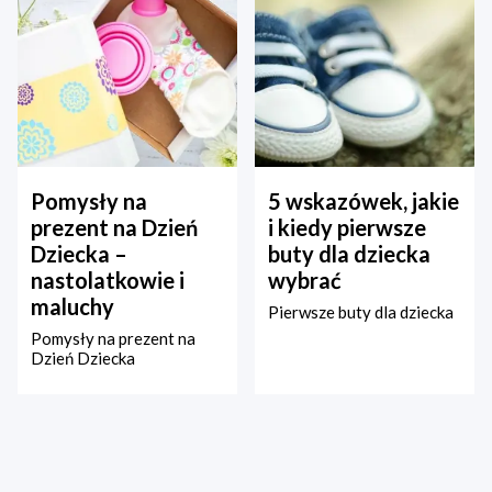
Pomysły na
5 wskazówek, jakie
prezent na Dzień
i kiedy pierwsze
Dziecka –
buty dla dziecka
nastolatkowie i
wybrać
maluchy
Pierwsze buty dla dziecka
Pomysły na prezent na
Dzień Dziecka