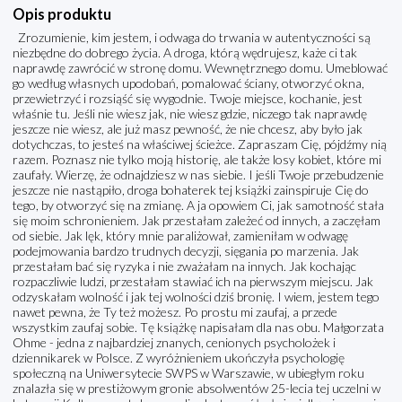
Opis produktu
Zrozumienie, kim jestem, i odwaga do trwania w autentyczności są
niezbędne do dobrego życia. A droga, którą wędrujesz, każe ci tak
naprawdę zawrócić w stronę domu. Wewnętrznego domu. Umeblować
go według własnych upodobań, pomalować ściany, otworzyć okna,
przewietrzyć i rozsiąść się wygodnie. Twoje miejsce, kochanie, jest
właśnie tu. Jeśli nie wiesz jak, nie wiesz gdzie, niczego tak naprawdę
jeszcze nie wiesz, ale już masz pewność, że nie chcesz, aby było jak
dotychczas, to jesteś na właściwej ścieżce. Zapraszam Cię, pójdźmy nią
razem. Poznasz nie tylko moją historię, ale także losy kobiet, które mi
zaufały. Wierzę, że odnajdziesz w nas siebie. I jeśli Twoje przebudzenie
jeszcze nie nastąpiło, droga bohaterek tej książki zainspiruje Cię do
tego, by otworzyć się na zmianę. A ja opowiem Ci, jak samotność stała
się moim schronieniem. Jak przestałam zależeć od innych, a zaczęłam
od siebie. Jak lęk, który mnie paraliżował, zamieniłam w odwagę
podejmowania bardzo trudnych decyzji, sięgania po marzenia. Jak
przestałam bać się ryzyka i nie zważałam na innych. Jak kochając
rozpaczliwie ludzi, przestałam stawiać ich na pierwszym miejscu. Jak
odzyskałam wolność i jak tej wolności dziś bronię. I wiem, jestem tego
nawet pewna, że Ty też możesz. Po prostu mi zaufaj, a przede
wszystkim zaufaj sobie. Tę książkę napisałam dla nas obu. Małgorzata
Ohme - jedna z najbardziej znanych, cenionych psycholożek i
dziennikarek w Polsce. Z wyróżnieniem ukończyła psychologię
społeczną na Uniwersytecie SWPS w Warszawie, w ubiegłym roku
znalazła się w prestiżowym gronie absolwentów 25-lecia tej uczelni w