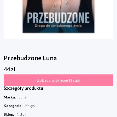
Przebudzone Luna
44
zł
Zobacz w sklepie Natuli
Szczegóły produktu
Marka
:
Luna
Kategoria
:
Książki
Sklep
:
Natuli