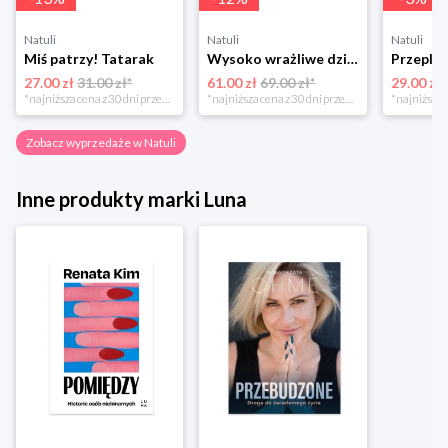
Natuli
Natuli
Natuli
Miś patrzy! Tatarak
Wysoko wrażliwe dziecko Gwp
27.00 zł
31.00 zł*
61.00 zł
69.00 zł*
29.00 zł
*najniższa cena z 30 dni przed obniżką
*najniższa cena z 30 dni przed obniżką
Zobacz wyprzedaże w Natuli
Inne produkty marki Luna