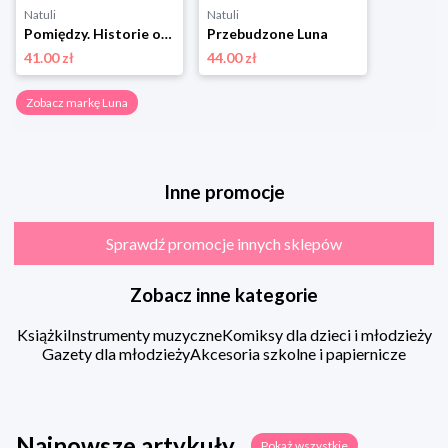
Natuli
Natuli
Pomiędzy. Historie osób niebinarnych Luna
Przebudzone Luna
41.00 zł
44.00 zł
Zobacz markę Luna
Inne promocje
Sprawdź promocje innych sklepów
Zobacz inne kategorie
Książki
Instrumenty muzyczne
Komiksy dla dzieci i młodzieży
Gazety dla młodzieży
Akcesoria szkolne i papiernicze
Najnowsze artykuły
Pokaż wszystkie