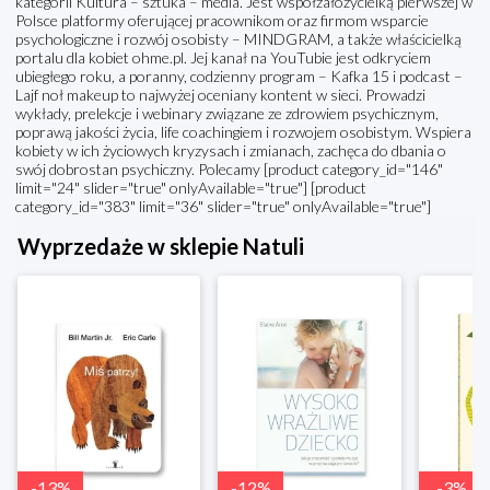
kategorii Kultura – sztuka – media. Jest współzałożycielką pierwszej w
Polsce platformy oferującej pracownikom oraz firmom wsparcie
psychologiczne i rozwój osobisty – MINDGRAM, a także właścicielką
portalu dla kobiet ohme.pl. Jej kanał na YouTubie jest odkryciem
ubiegłego roku, a poranny, codzienny program – Kafka 15 i podcast –
Lajf noł makeup to najwyżej oceniany kontent w sieci. Prowadzi
wykłady, prelekcje i webinary związane ze zdrowiem psychicznym,
poprawą jakości życia, life coachingiem i rozwojem osobistym. Wspiera
kobiety w ich życiowych kryzysach i zmianach, zachęca do dbania o
swój dobrostan psychiczny. Polecamy [product category_id="146"
limit="24" slider="true" onlyAvailable="true"] [product
category_id="383" limit="36" slider="true" onlyAvailable="true"]
Wyprzedaże w sklepie Natuli
-
13
%
-
12
%
-
3
%