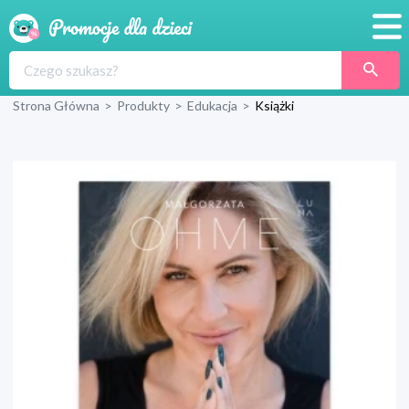
Promocje
Strona Główna
>
Produkty
>
Edukacja
>
Książki
Produkty
Sklepy
Blog
Wyprawka