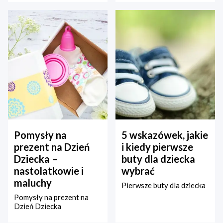
Pomysły na
5 wskazówek, jakie
prezent na Dzień
i kiedy pierwsze
Dziecka –
buty dla dziecka
nastolatkowie i
wybrać
maluchy
Pierwsze buty dla dziecka
Pomysły na prezent na
Dzień Dziecka