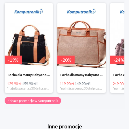
-
19
%
-
20
%
-
24
%
Torba dla mamy Babyono 1505/01 Comfort Icoinic 5/5
Torba dla mamy Babyono 1507/01 Comfort Chic w super cenie
129.90 zł
159.90 zł*
119.90 zł
149.90 zł*
249.00 zł
*najniższa cena z 30 dni przed obniżką
*najniższa cena z 30 dni przed obniżką
Zobacz promocje w Komputronik
Inne promocje