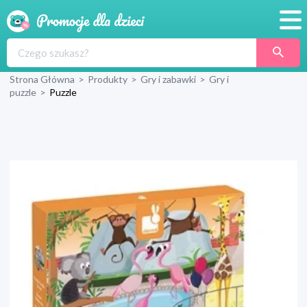
Promocje
Strona Główna
>
Produkty
>
Gry i zabawki
>
Gry i
Produkty
puzzle
>
Puzzle
Sklepy
Blog
Wyprawka