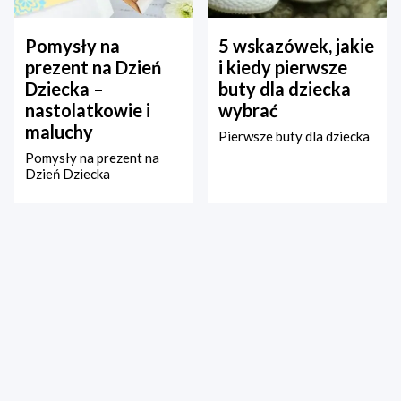
Pomysły na
5 wskazówek, jakie
prezent na Dzień
i kiedy pierwsze
Dziecka –
buty dla dziecka
nastolatkowie i
wybrać
maluchy
Pierwsze buty dla dziecka
Pomysły na prezent na
Dzień Dziecka