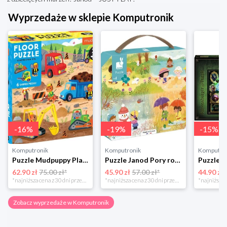
Wyprzedaże w sklepie Komputronik
-
16
%
-
19
%
-
15
%
Komputronik
Komputronik
Komputro
Puzzle Mudpuppy Plac Budowy 25 el.
Puzzle Janod Pory roku w walizce 36 elementów
62.90 zł
75.00 zł*
45.90 zł
57.00 zł*
44.90 zł
*najniższa cena z 30 dni przed obniżką
*najniższa cena z 30 dni przed obniżką
Zobacz wyprzedaże w Komputronik