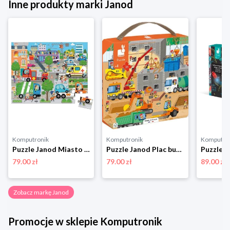
Inne produkty marki Janod
Komputronik
Komputronik
Komputro
Puzzle Janod Miasto w walizce 36 elementów
Puzzle Janod Plac budowy w walizce 36 elementów
79.00 zł
79.00 zł
89.00 zł
Zobacz markę Janod
Promocje w sklepie Komputronik