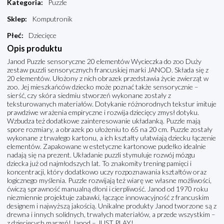
Kategoria
:
Puzzle
Sklep
:
Komputronik
Płeć
:
Dziecięce
Opis produktu
Janod Puzzle sensoryczne 20 elementów Wycieczka do zoo Duży
zestaw puzzli sensorycznych francuskiej marki JANOD. Składa się z
20 elementów. Ułożony z nich obrazek przedstawia życie zwierząt w
zoo. Jej mieszkańców dziecko może poznać także sensorycznie –
sierść, czy skóra siedmiu stworzeń wykonane zostały z
teksturowanych materiałów. Dotykanie różnorodnych tekstur imituje
prawdziwe wrażenia empiryczne i rozwija dziecięcy zmysł dotyku.
Wzbudza też dodatkowe zainteresowanie układanką. Puzzle mają
spore rozmiary, a obrazek po ułożeniu to 65 na 20 cm. Puzzle zostały
wykonane z trwałego kartonu, a ich kształty ułatwiają dziecku łączenie
elementów. Zapakowane w estetyczne kartonowe pudełko idealnie
nadają się na prezent. Układanie puzzli stymuluje rozwój mózgu
dziecka już od najmłodszych lat. To znakomity trening pamięci i
koncentracji, który dodatkowo uczy rozpoznawania kształtów oraz
logicznego myślenia. Puzzle rozwijają też wiarę we własne możliwości,
ćwiczą sprawność manualną dłoni i cierpliwość. Janod od 1970 roku
niezmiennie projektuje zabawki, łączące innowacyjność z francuskim
designem i najwyższą jakością. Unikalne produkty Janod tworzone są z
drewna i innych solidnych, trwałych materiałów, a przede wszystkim –
z dziecięcych marzeń! Janod – JUST PLAY!