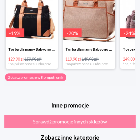
-
19
%
-
20
%
-
24
%
Torba dla mamy Babyono 1505/01 Comfort Icoinic 5/5
Torba dla mamy Babyono 1507/01 Comfort Chic w super cenie
129.90 zł
159.90 zł*
119.90 zł
149.90 zł*
249.00 zł
*najniższa cena z 30 dni przed obniżką
*najniższa cena z 30 dni przed obniżką
Zobacz promocje w Komputronik
Inne promocje
Sprawdź promocje innych sklepów
Zobacz inne kategorie