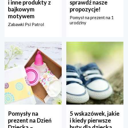
i inne produkty z
sprawdź nasze
bajkowym
propozycje!
motywem
Pomysł na prezent na 1
urodziny
Zabawki Psi Patrol
Pomysły na
5 wskazówek, jakie
prezent na Dzień
i kiedy pierwsze
Dziecka –
buty dla dziecka