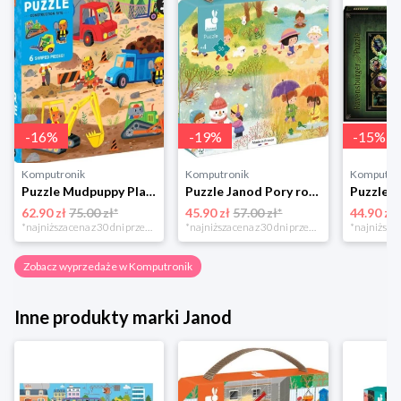
-
16
%
-
19
%
-
15
%
Komputronik
Komputronik
Komputro
Puzzle Mudpuppy Plac Budowy 25 el.
Puzzle Janod Pory roku w walizce 36 elementów
62.90 zł
75.00 zł*
45.90 zł
57.00 zł*
44.90 zł
*najniższa cena z 30 dni przed obniżką
*najniższa cena z 30 dni przed obniżką
Zobacz wyprzedaże w Komputronik
Inne produkty marki Janod