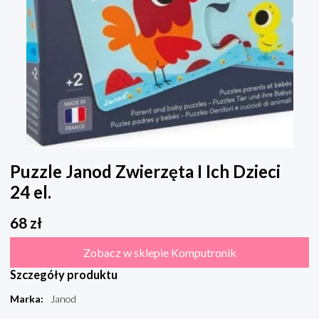
Puzzle Janod Zwierzęta I Ich Dzieci
24 el.
68
zł
Zobacz w sklepie Komputronik
Szczegóły produktu
Marka
:
Janod