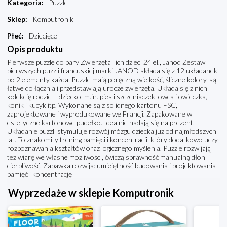
Kategoria
:
Puzzle
Sklep
:
Komputronik
Płeć
:
Dziecięce
Opis produktu
Pierwsze puzzle do pary Zwierzęta i ich dzieci 24 el., Janod Zestaw
pierwszych puzzli francuskiej marki JANOD składa się z 12 układanek
po 2 elementy każda. Puzzle mają poręczną wielkość, śliczne kolory, są
łatwe do łącznia i przedstawiają urocze zwierzęta. Układa się z nich
kolekcję rodzic + dziecko, m.in. pies i szczeniaczek, owca i owieczka,
konik i kucyk itp. Wykonane są z solidnego kartonu FSC,
zaprojektowane i wyprodukowane we Francji. Zapakowane w
estetyczne kartonowe pudełko. Idealnie nadają się na prezent.
Układanie puzzli stymuluje rozwój mózgu dziecka już od najmłodszych
lat. To znakomity trening pamięci i koncentracji, który dodatkowo uczy
rozpoznawania kształtów oraz logicznego myślenia. Puzzle rozwijają
też wiarę we własne możliwości, ćwiczą sprawność manualną dłoni i
cierpliwość. Zabawka rozwija: umiejętność budowania i projektowania
pamięć i koncentrację
Wyprzedaże w sklepie Komputronik