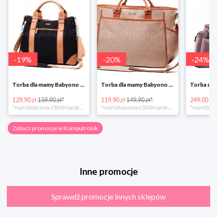
-
19
%
-
20
%
-
24
%
Torba dla mamy Babyono 1505/01 Comfort Icoinic 5/5
Torba dla mamy Babyono 1507/01 Comfort Chic w super cenie
129.90 zł
159.90 zł*
119.90 zł
149.90 zł*
249.00 zł
*najniższa cena z 30 dni przed obniżką
*najniższa cena z 30 dni przed obniżką
Zobacz promocje w Komputronik
Inne promocje
Sprawdź promocje innych sklepów