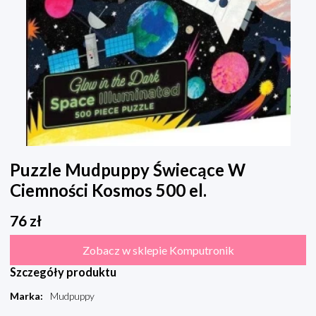
Puzzle Mudpuppy Świecące W
Ciemności Kosmos 500 el.
76
zł
Zobacz w sklepie Komputronik
Szczegóły produktu
Marka
:
Mudpuppy