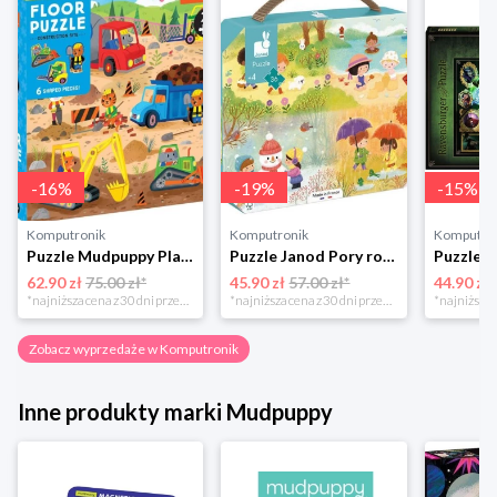
-
16
%
-
19
%
-
15
%
Komputronik
Komputronik
Komputro
Puzzle Mudpuppy Plac Budowy 25 el.
Puzzle Janod Pory roku w walizce 36 elementów
62.90 zł
75.00 zł*
45.90 zł
57.00 zł*
44.90 zł
*najniższa cena z 30 dni przed obniżką
*najniższa cena z 30 dni przed obniżką
Zobacz wyprzedaże w Komputronik
Inne produkty marki Mudpuppy