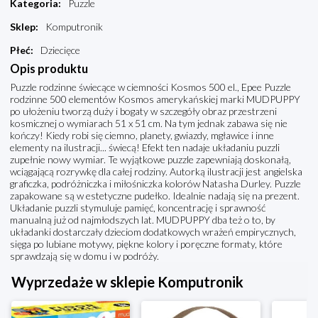
Kategoria
:
Puzzle
Sklep
:
Komputronik
Płeć
:
Dziecięce
Opis produktu
Puzzle rodzinne świecące w ciemności Kosmos 500 el., Epee Puzzle
rodzinne 500 elementów Kosmos amerykańskiej marki MUDPUPPY
po ułożeniu tworzą duży i bogaty w szczegóły obraz przestrzeni
kosmicznej o wymiarach 51 x 51 cm. Na tym jednak zabawa się nie
kończy! Kiedy robi się ciemno, planety, gwiazdy, mgławice i inne
elementy na ilustracji... świecą! Efekt ten nadaje układaniu puzzli
zupełnie nowy wymiar. Te wyjątkowe puzzle zapewniają doskonałą,
wciągającą rozrywkę dla całej rodziny. Autorką ilustracji jest angielska
graficzka, podróżniczka i miłośniczka kolorów Natasha Durley. Puzzle
zapakowane są w estetyczne pudełko. Idealnie nadają się na prezent.
Układanie puzzli stymuluje pamięć, koncentrację i sprawność
manualną już od najmłodszych lat. MUDPUPPY dba też o to, by
układanki dostarczały dzieciom dodatkowych wrażeń empirycznych,
sięga po lubiane motywy, piękne kolory i poręczne formaty, które
sprawdzają się w domu i w podróży.
Wyprzedaże w sklepie Komputronik