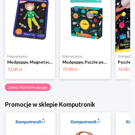
MamaGama
MamaGama
Komputro
Mudpuppy, Magnetyczne konstrukcje kosmiczny kot
Mudpuppy, Puzzle podłogowe Jumbo układ słoneczny 25 elem.
72.00 zł
72.00 zł
76.00 zł
Zobacz markę Mudpuppy
Promocje w sklepie Komputronik