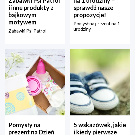
Zabawki Psi Patrol
na 1 urodziny –
i inne produkty z
sprawdź nasze
bajkowym
propozycje!
motywem
Pomysł na prezent na 1
urodziny
Zabawki Psi Patrol
Pomysły na
5 wskazówek, jakie
prezent na Dzień
i kiedy pierwsze