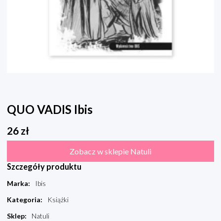
QUO VADIS Ibis
26
zł
Zobacz w sklepie Natuli
Szczegóły produktu
Marka
:
Ibis
Kategoria
:
Książki
Sklep
:
Natuli