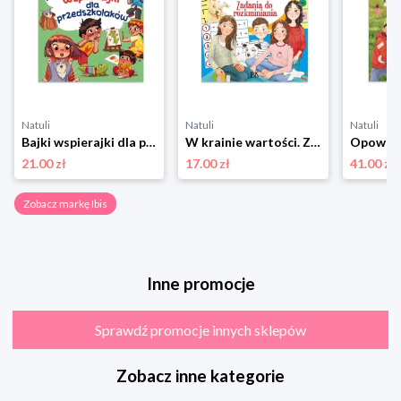
Natuli
Natuli
Natuli
Bajki wspierajki dla przedszkolaków Ibis
W krainie wartości. Zadania do rozkminiania Ibis
21.00 zł
17.00 zł
41.00 zł
Zobacz markę Ibis
Inne promocje
Sprawdź promocje innych sklepów
Zobacz inne kategorie