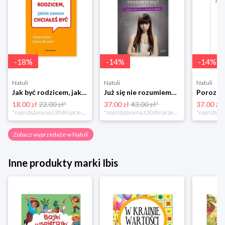
-
18
%
-
14
%
-
14
%
Natuli
Natuli
Natuli
Jak być rodzicem, jakim zawsze chciałeś być Media rodzina
Już się nie rozumiemy! Jak przeżyć czas trzaskających drzwi Esprit
18.00 zł
22.00 zł*
37.00 zł
43.00 zł*
37.00 zł
*najniższa cena z 30 dni przed obniżką
*najniższa cena z 30 dni przed obniżką
Zobacz wyprzedaże w Natuli
Inne produkty marki Ibis