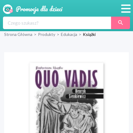
Promocje
Strona Główna
>
Produkty
>
Edukacja
>
Książki
Produkty
Sklepy
Blog
Wyprawka