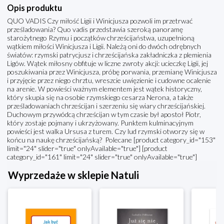
Opis produktu
QUO VADIS Czy miłość Ligii i Winicjusza pozwoli im przetrwać
prześladowania? Quo vadis przedstawia szeroką panoramę
starożytnego Rzymu i początków chrześcijaństwa, uzupełnioną
wątkiem miłości Winicjusza i Ligii. Należą oni do dwóch odrębnych
światów: rzymski patrycjusz i chrześcijańska zakładniczka z plemienia
Ligów. Wątek miłosny obfituje w liczne zwroty akcji: ucieczkę Ligii, jej
poszukiwania przez Winicjusza, próbę porwania, przemianę Winicjusza
i przyjęcie przez niego chrztu, wreszcie uwięzienie i cudowne ocalenie
na arenie. W powieści ważnym elementem jest wątek historyczny,
który skupia się na osobie rzymskiego cesarza Nerona, a także
prześladowaniach chrześcijan i szerzeniu się wiary chrześcijańskiej.
Duchowym przywódcą chrześcijan w tym czasie był apostoł Piotr,
który zostaje pojmany i ukrzyżowany. Punktem kulminacyjnym
powieści jest walka Ursusa z turem. Czy lud rzymski otworzy się w
końcu na naukę chrześcijańską? Polecane [product category_id="153"
limit="24" slider="true" onlyAvailable="true"] [product
category_id="161" limit="24" slider="true" onlyAvailable="true"]
Wyprzedaże w sklepie Natuli