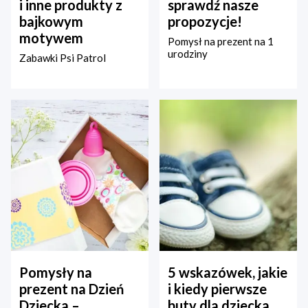
i inne produkty z
sprawdź nasze
bajkowym
propozycje!
motywem
Pomysł na prezent na 1
urodziny
Zabawki Psi Patrol
Pomysły na
5 wskazówek, jakie
prezent na Dzień
i kiedy pierwsze
Dziecka –
buty dla dziecka