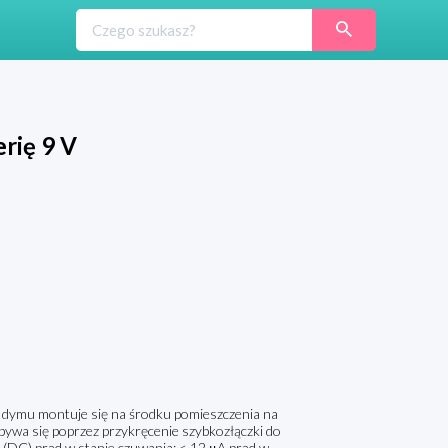
rię 9 V
k dymu montuje się na środku pomieszczenia na
dbywa się poprzez przykręcenie szybkozłączki do
 V (DC) prąd w stanie czuwania: < 12 μA prąd w