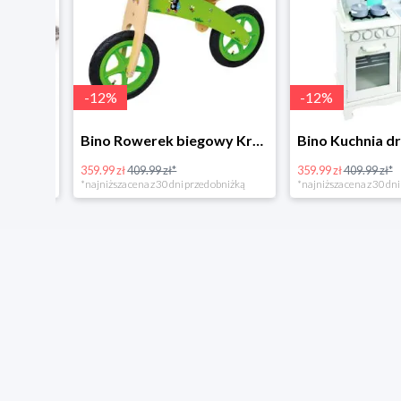
-
12
%
-
12
%
4Home Koc baranek świecący Dino
Bino Rowerek biegowy Krecik
359.99 zł
409.99 zł*
359.99 zł
409.99 zł*
*najniższa cena z 30 dni przed obniżką
*najniższa cena z 30 dni p