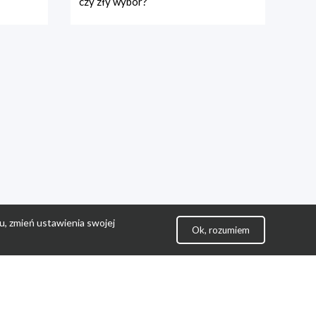
czy zły wybór?
u, zmień ustawienia swojej
Ok, rozumiem