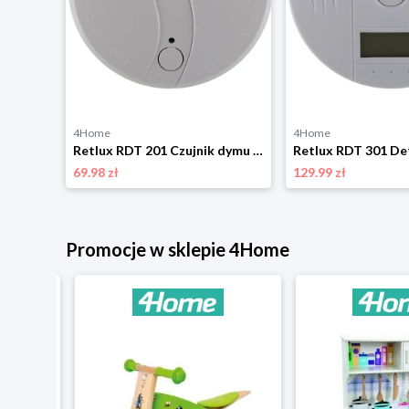
4Home
4Home
Retlux RDT 201 Czujnik dymu na baterię 9 V
69.98 zł
129.99 zł
Promocje w sklepie 4Home