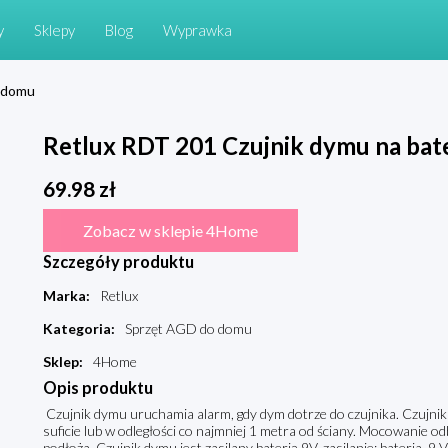
y
Sklepy
Blog
Wyprawka
 domu
Retlux RDT 201 Czujnik dymu na bate
69.98
zł
Zobacz w sklepie 4Home
Szczegóły produktu
Marka
:
Retlux
Kategoria
:
Sprzęt AGD do domu
Sklep
:
4Home
Opis produktu
Czujnik dymu uruchamia alarm, gdy dym dotrze do czujnika. Czujni
suficie lub w odległości co najmniej 1 metra od ściany. Mocowanie o
podłoża. Czujnik dymu jest zasilany baterią 9V. zasilanie: bateria, 9