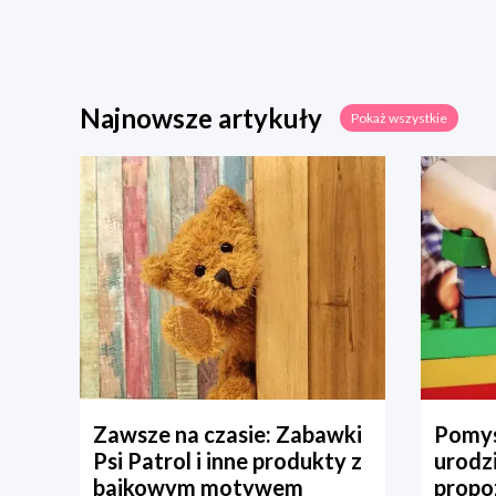
Najnowsze artykuły
Pokaż wszystkie
Zawsze na czasie: Zabawki
Pomys
Psi Patrol i inne produkty z
urodz
bajkowym motywem
propo