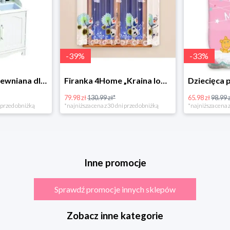
-
39
%
-
33
%
Bino Kuchnia drewniana dla dzieci Provence
Firanka 4Home „Kraina lodu” (Frozen)
79.98 zł
130.99 zł*
65.98 zł
98.99 zł
rzed obniżką
*najniższa cena z 30 dni przed obniżką
*najniższa cena z 3
Inne promocje
Sprawdź promocje innych sklepów
Zobacz inne kategorie