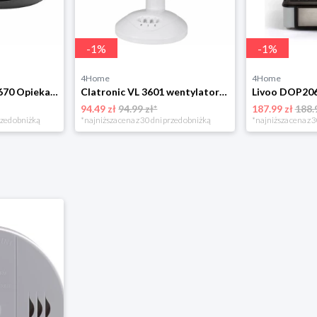
-
1
%
-
1
%
4Home
4Home
Clatronic ST/WA 3670 Opiekacz do kanapek
Clatronic VL 3601 wentylator stołowy 23 cm, biały
Livoo DOP206
94.49 zł
94.99 zł*
187.99 zł
188.
rzed obniżką
*najniższa cena z 30 dni przed obniżką
*najniższa cena z 3