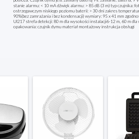
stanie alarmu: < 10 mA dźwięk alarmu: > 85 dB (3 m) typ czujnika: f
ostrzegawczym niskiego poziomu baterii: > 30 dni zakres temperat
90%(bez zamrażania i bez kondensacji) wymiary: 95 x 41 mm zgod
Ul217 strefa detekcji: 80 m dla wysokości instalacji6-12 m, 60 m dla
opakowania: czujnik dymu materiał montażowy instrukcja obsługi