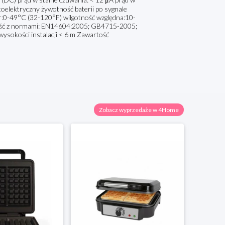
otoelektryczny żywotność baterii po sygnale
ur:0-49°C (32-120°F) wilgotność względna:10-
ność z normami: EN14604:2005; GB4715-2005;
 wysokości instalacji < 6 m Zawartość
Zobacz wyprzedaże w 4Home