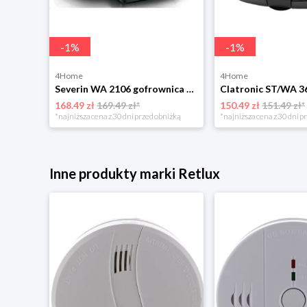
-
1
%
-
1
%
4Home
4Home
Sencor SSJ 4050NP wyciskarka wolnoobrotowa, czarny
Severin WA 2106 gofrownica duo, czarny
168.49 zł
169.49 zł*
150.49 zł
151.49 zł*
niżką
*najniższa cena z 30 dni przed obniżką
*najniższa cena z 30 dni p
Inne produkty marki Retlux