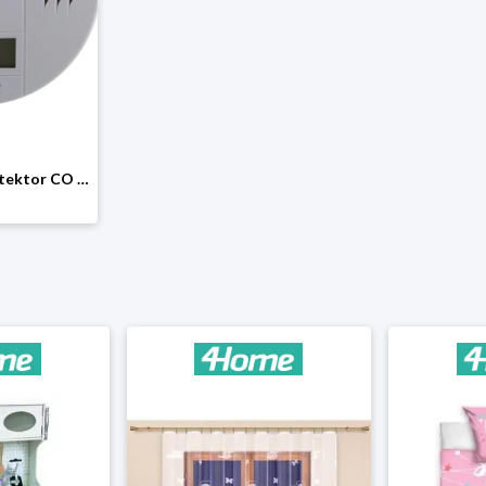
Retlux RDT 301 Detektor CO z wyświetlaczem LCD i syreną na 3 baterie AA