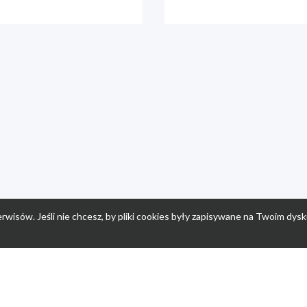
rwisów. Jeśli nie chcesz, by pliki cookies były zapisywane na Twoim dysk