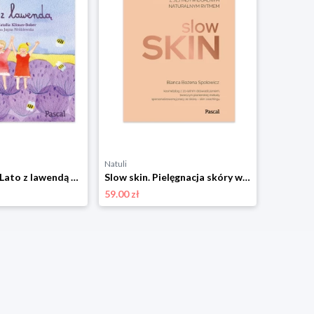
Natuli
Zuzia i Hania. Lato z lawendą Pascal
Slow skin. Pielęgnacja skóry w zgodzie z jej indywidualnym naturalnym rytmem Pascal
59.00 zł