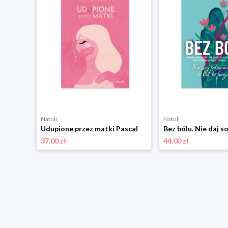
Natuli
Natuli
Jak dać sobie to, co najlepsze. 40 lekcji Pani Motywacji, które inspirują do zmian Pascal
Udupione przez matki Pascal
37.00 zł
44.00 zł