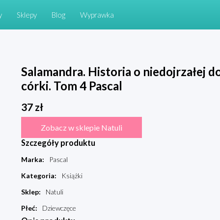
y
Sklepy
Blog
Wyprawka
Salamandra. Historia o niedojrzałej do
córki. Tom 4 Pascal
37
zł
Zobacz w sklepie Natuli
Szczegóły produktu
Marka
:
Pascal
Kategoria
:
Książki
Sklep
:
Natuli
Płeć
:
Dziewczęce