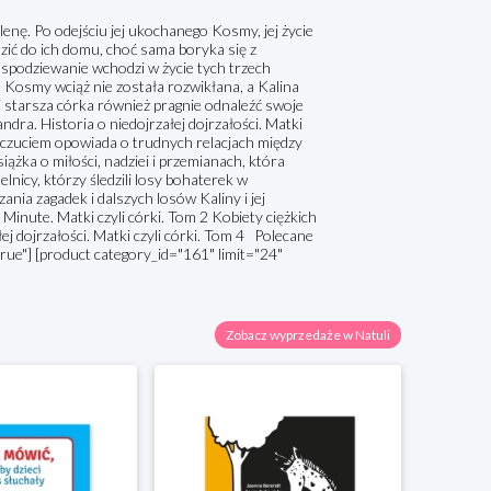
enę. Po odejściu jej ukochanego Kosmy, jej życie
zić do ich domu, choć sama boryka się z
espodziewanie wchodzi w życie tych trzech
 Kosmy wciąż nie została rozwikłana, a Kalina
 starsza córka również pragnie odnaleźć swoje
ndra. Historia o niedojrzałej dojrzałości. Matki
z wyczuciem opowiada o trudnych relacjach między
iążka o miłości, nadziei i przemianach, która
nicy, którzy śledzili losy bohaterek w
nia zagadek i dalszych losów Kaliny i jej
 Minute. Matki czyli córki. Tom 2 Kobiety ciężkich
ej dojrzałości. Matki czyli córki. Tom 4 Polecane
true"] [product category_id="161" limit="24"
Zobacz wyprzedaże w Natuli