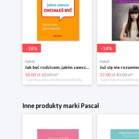
-
18
%
-
14
%
Natuli
Natuli
Najszczęśliwsze niemowlę w okolicy Mamania
Jak być rodzicem, jakim zawsze chciałeś być Media rodzina
18.00 zł
22.00 zł*
37.00 zł
43.00 zł*
niżką
*najniższa cena z 30 dni przed obniżką
*najniższa cena z 30 dni p
Inne produkty marki Pascal