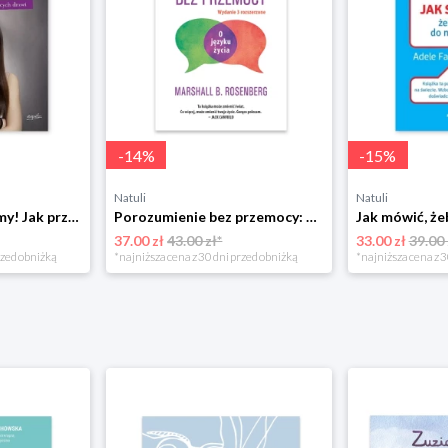
-
14
%
-
15
%
Natuli
Natuli
Już się nie rozumiemy! Jak przeżyć czas trzaskających drzwi Esprit
Porozumienie bez przemocy: o języku życia Czarna owca
37.00 zł
43.00 zł*
33.00 zł
39.00 
rzed obniżką
*najniższa cena z 30 dni przed obniżką
*najniższa cena z 3