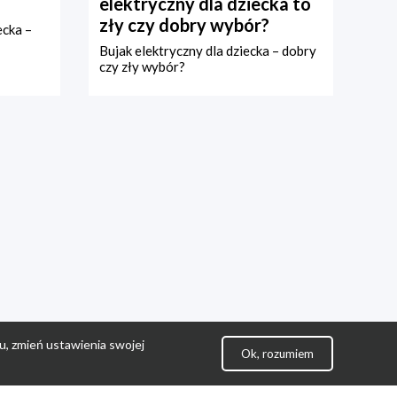
elektryczny dla dziecka to
zły czy dobry wybór?
ecka –
Bujak elektryczny dla dziecka – dobry
czy zły wybór?
u, zmień ustawienia swojej
Ok, rozumiem