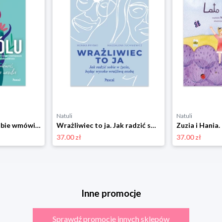
Natuli
Natuli
Bez bólu. Nie daj sobie wmówić, że ból to twoja uroda Pascal
Wrażliwiec to ja. Jak radzić sobie w życiu, będąc wysoko wrażliwą osobą Pascal
37.00 zł
37.00 zł
Inne promocje
Sprawdź promocje innych sklepów