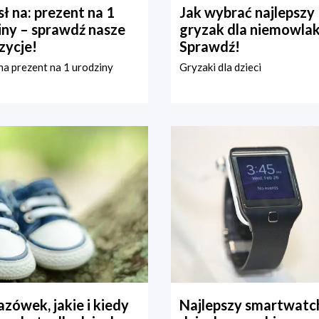
ł na: prezent na 1
Jak wybrać najlepszy
iny – sprawdź nasze
gryzak dla niemowla
zycje!
Sprawdź!
a prezent na 1 urodziny
Gryzaki dla dzieci
zówek, jakie i kiedy
Najlepszy smartwatch