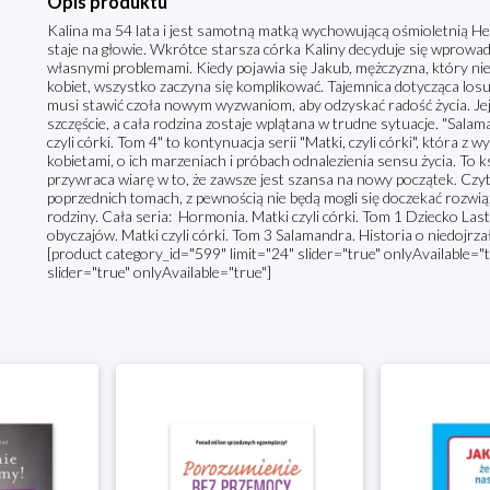
Opis produktu
Kalina ma 54 lata i jest samotną matką wychowującą ośmioletnią Hel
staje na głowie. Wkrótce starsza córka Kaliny decyduje się wprowad
własnymi problemami. Kiedy pojawia się Jakub, mężczyzna, który ni
kobiet, wszystko zaczyna się komplikować. Tajemnica dotycząca losu
musi stawić czoła nowym wyzwaniom, aby odzyskać radość życia. Jej
szczęście, a cała rodzina zostaje wplątana w trudne sytuacje. "Salama
czyli córki. Tom 4" to kontynuacja serii "Matki, czyli córki", która 
kobietami, o ich marzeniach i próbach odnalezienia sensu życia. To ks
przywraca wiarę w to, że zawsze jest szansa na nowy początek. Czytel
poprzednich tomach, z pewnością nie będą mogli się doczekać rozwiąza
rodziny. Cała seria: Hormonia. Matki czyli córki. Tom 1 Dziecko Last
obyczajów. Matki czyli córki. Tom 3 Salamandra. Historia o niedojrzał
[product category_id="599" limit="24" slider="true" onlyAvailable="
slider="true" onlyAvailable="true"]