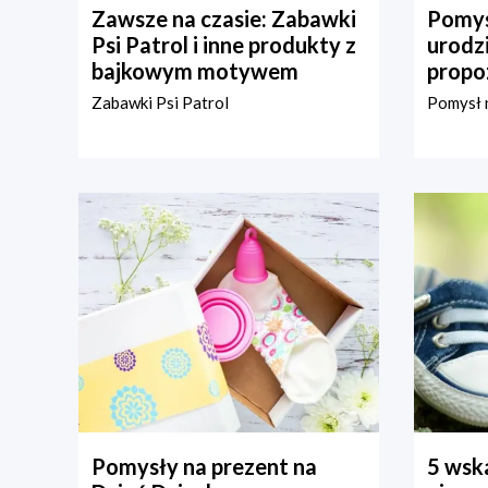
Zawsze na czasie: Zabawki
Pomys
Psi Patrol i inne produkty z
urodz
bajkowym motywem
propo
Zabawki Psi Patrol
Pomysł n
Pomysły na prezent na
5 wska