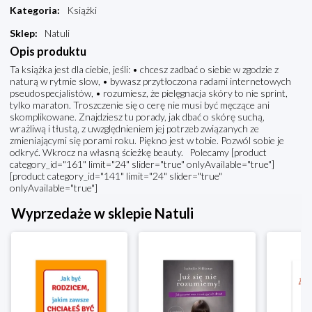
Kategoria
:
Książki
Sklep
:
Natuli
Opis produktu
Ta książka jest dla ciebie, jeśli: • chcesz zadbać o siebie w zgodzie z
naturą w rytmie slow, • bywasz przytłoczona radami internetowych
pseudospecjalistów, • rozumiesz, że pielęgnacja skóry to nie sprint,
tylko maraton. Troszczenie się o cerę nie musi być męczące ani
skomplikowane. Znajdziesz tu porady, jak dbać o skórę suchą,
wrażliwą i tłustą, z uwzględnieniem jej potrzeb związanych ze
zmieniającymi się porami roku. Piękno jest w tobie. Pozwól sobie je
odkryć. Wkrocz na własną ścieżkę beauty. Polecamy [product
category_id="161" limit="24" slider="true" onlyAvailable="true"]
[product category_id="141" limit="24" slider="true"
onlyAvailable="true"]
Wyprzedaże w sklepie Natuli