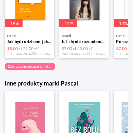
-
18
%
-
14
%
-
14
%
Natuli
Natuli
Natuli
Jak być rodzicem, jakim zawsze chciałeś być Media rodzina
Już się nie rozumiemy! Jak przeżyć czas trzaskających drzwi Esprit
18.00 zł
22.00 zł*
37.00 zł
43.00 zł*
37.00 zł
*najniższa cena z 30 dni przed obniżką
*najniższa cena z 30 dni przed obniżką
Zobacz wyprzedaże w Natuli
Inne produkty marki Pascal