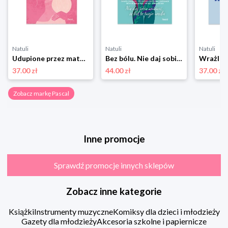
Natuli
Natuli
Natuli
Udupione przez matki Pascal
Bez bólu. Nie daj sobie wmówić, że ból to twoja uroda Pascal
37.00 zł
44.00 zł
37.00 zł
Zobacz markę Pascal
Inne promocje
Sprawdź promocje innych sklepów
Zobacz inne kategorie
Książki
Instrumenty muzyczne
Komiksy dla dzieci i młodzieży
Gazety dla młodzieży
Akcesoria szkolne i papiernicze