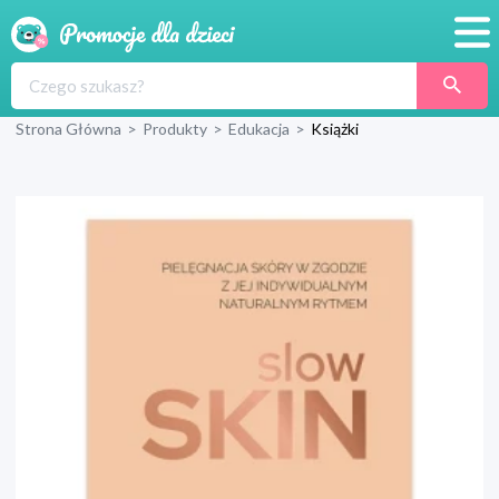
Promocje
Strona Główna
>
Produkty
>
Edukacja
>
Książki
Produkty
Sklepy
Blog
Wyprawka