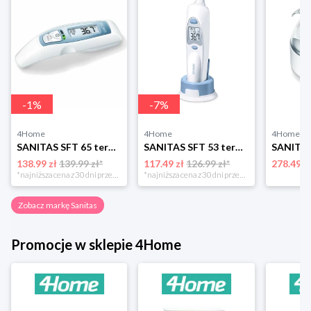
-
1
%
-
7
%
4Home
4Home
4Home
SANITAS SFT 65 termometr wielofunkcyjny 6w1 Sanitas
SANITAS SFT 53 termometr cyfrowy do ucha Sanitas
138.99 zł
139.99 zł*
117.49 zł
126.99 zł*
278.49 z
*najniższa cena z 30 dni przed obniżką
*najniższa cena z 30 dni przed obniżką
Zobacz markę Sanitas
Promocje w sklepie 4Home