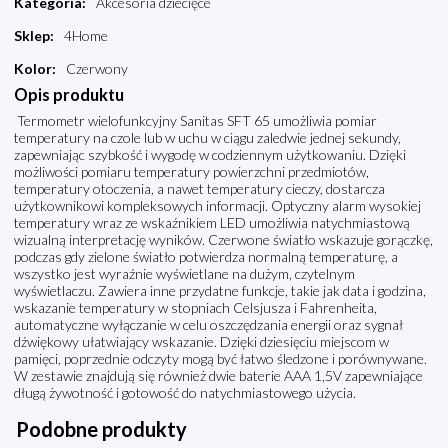
Kategoria
:
Akcesoria dziecięce
Sklep
:
4Home
Kolor
:
Czerwony
Opis produktu
Termometr wielofunkcyjny Sanitas SFT 65 umożliwia pomiar
temperatury na czole lub w uchu w ciągu zaledwie jednej sekundy,
zapewniając szybkość i wygodę w codziennym użytkowaniu. Dzięki
możliwości pomiaru temperatury powierzchni przedmiotów,
temperatury otoczenia, a nawet temperatury cieczy, dostarcza
użytkownikowi kompleksowych informacji. Optyczny alarm wysokiej
temperatury wraz ze wskaźnikiem LED umożliwia natychmiastową
wizualną interpretację wyników. Czerwone światło wskazuje gorączkę,
podczas gdy zielone światło potwierdza normalną temperaturę, a
wszystko jest wyraźnie wyświetlane na dużym, czytelnym
wyświetlaczu. Zawiera inne przydatne funkcje, takie jak data i godzina,
wskazanie temperatury w stopniach Celsjusza i Fahrenheita,
automatyczne wyłączanie w celu oszczędzania energii oraz sygnał
dźwiękowy ułatwiający wskazanie. Dzięki dziesięciu miejscom w
pamięci, poprzednie odczyty mogą być łatwo śledzone i porównywane.
W zestawie znajdują się również dwie baterie AAA 1,5V zapewniające
długą żywotność i gotowość do natychmiastowego użycia.
Podobne produkty