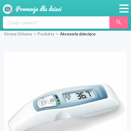
Promocje
Strona Główna
>
Produkty
>
Akcesoria dziecięce
Produkty
Sklepy
Blog
Wyprawka