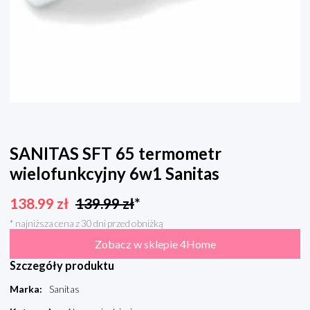
SANITAS SFT 65 termometr
wielofunkcyjny 6w1 Sanitas
138.99
zł
139.99
zł
*
* najniższa cena z 30 dni przed obniżką
Zobacz w sklepie 4Home
Szczegóły produktu
Marka
:
Sanitas