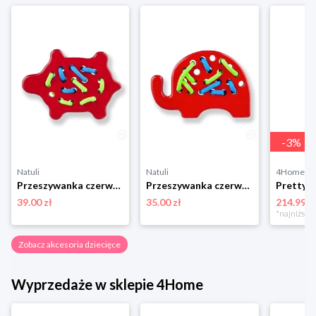
-
3
%
Natuli
Natuli
4Home
Przeszywanka czerwony żółw Lobito
Przeszywanka czerwony słoń Lobito
39.00 zł
35.00 zł
214.99 z
Zobacz akcesoria dziecięce
Wyprzedaże w sklepie 4Home