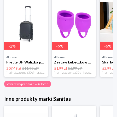
-
2
%
-
9
%
-
6
%
4Home
4Home
4Home
Pretty UP Walizka podróżna z tworzywa sztucznego ABS16 S, czarny Pretty Up
Zestaw kubeczków menstruacyjnych, 2 szt. 4-Home
207.49 zł
211.99 zł*
51.99 zł
56.99 zł*
52.99 zł
*najniższa cena z 30 dni przed obniżką
*najniższa cena z 30 dni przed obniżką
Zobacz wyprzedaże w 4Home
Inne produkty marki Sanitas