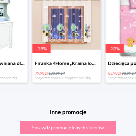
-
39
%
-
33
%
Bino Kuchnia drewniana dla dzieci Provence
Firanka 4Home „Kraina lodu” (Frozen)
79.98 zł
130.99 zł*
65.98 zł
98.99 zł
rzed obniżką
*najniższa cena z 30 dni przed obniżką
*najniższa cena z 3
Inne promocje
Sprawdź promocje innych sklepów