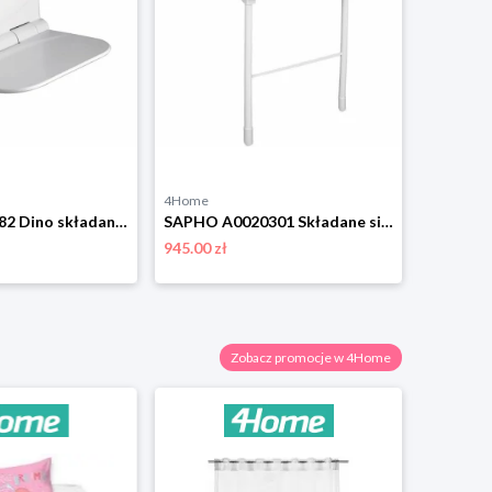
4Home
4Home
AQUALINE DI82 Dino składane siedzisko prysznicowe 37,5 x 29,5 cm, biały Aqualine
SAPHO A0020301 Składane siedzisko prysznicowe dlaniepełnosprawnych z oparciem, białe Aqualine
945.00 zł
381.00 zł
Zobacz promocje w 4Home