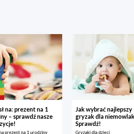
ł na: prezent na 1
Jak wybrać najlepszy
iny – sprawdź nasze
gryzak dla niemowla
zycje!
Sprawdź!
a prezent na 1 urodziny
Gryzaki dla dzieci