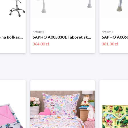
4Home
4Home
KRZESŁO biurkowe na kółkach obrotowe Z PODUSZKĄ biurka IGER białe JUMIhome
SAPHO A0050301 Taboret składany dlaniepełnosprawnych, biały Aqualine
364.00 zł
381.00 zł