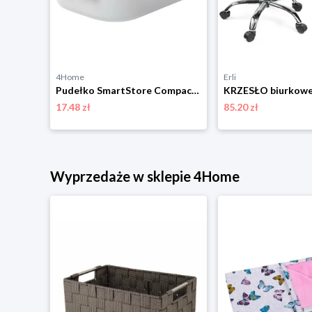
4Home
Erli
Curver pojemnik do przechowywania Infinity 17 l, biały
Pudełko SmartStore Compact XS, 0,6 l, białe, XS Orthex Group
17.48 zł
85.20 zł
Wyprzedaże w sklepie 4Home