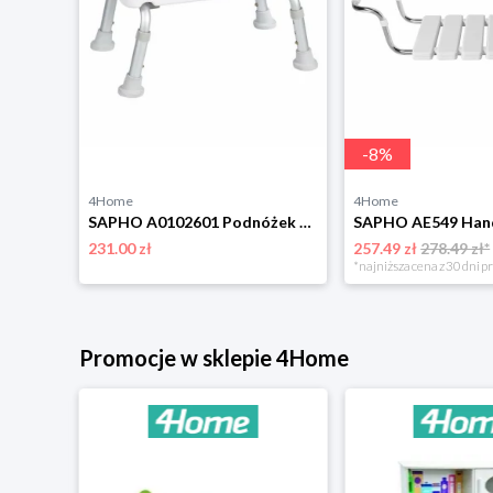
-
8
%
4Home
4Home
SAPHO A00602101 Krzesło dla niepełnosprawnych zoparciem, regulowana wysokość, białe Aqualine
SAPHO A0102601 Podnóżek dla niepełnosprawnych, regulowana wysokość, biały Aqualine
231.00 zł
257.49 zł
278.49 zł*
*najniższa cena z 30 dni p
Promocje w sklepie 4Home