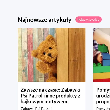
Najnowsze artykuły
Pokaż wszystkie
Zawsze na czasie: Zabawki
Pomys
Psi Patrol i inne produkty z
urodz
bajkowym motywem
propo
Zabawki Psi Patrol
Pomysł n