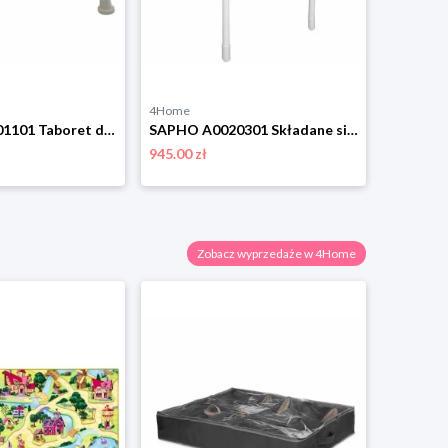
4Home
4Home
SAPHO A00601101 Taboret dla niepełnosprawnych,regulowana wysokość, biały Aqualine
SAPHO A0020301 Składane siedzisko prysznicowe dlaniepełnosprawnych z oparciem, białe Aqualine
945.00 zł
156.99 zł
Zobacz wyprzedaże w 4Home