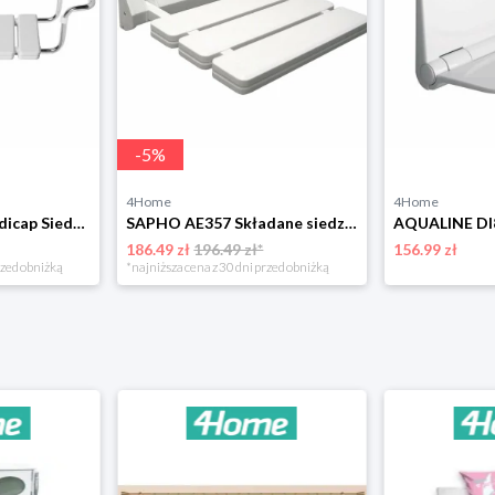
-
5
%
4Home
4Home
SAPHO AE549 Handicap Siedzisko wannowe, biały Aqualine
SAPHO AE357 Składane siedzisko prysznicowe dla niepełnosprawnych, 32 x 33 cm, biały Aqualine
186.49 zł
196.49 zł*
156.99 zł
rzed obniżką
*najniższa cena z 30 dni przed obniżką