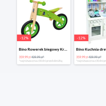
-
12
%
-
12
%
4Home Koc baranek świecący Dino
Bino Rowerek biegowy Krecik
359.99 zł
409.99 zł*
359.99 zł
409.99 zł*
*najniższa cena z 30 dni przed obniżką
*najniższa cena z 30 dni p