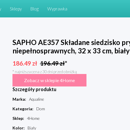
y
Sklepy
Blog
Wyprawka
SAPHO AE357 Składane siedzisko pr
niepełnosprawnych, 32 x 33 cm, biały
186.49
zł
196.49
zł
*
* najniższa cena z 30 dni przed obniżką
Zobacz w sklepie 4Home
Szczegóły produktu
Marka
:
Aqualine
Kategoria
:
Dom
Sklep
:
4Home
Kolor
:
Biały