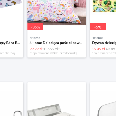
-
36
%
-
5
%
4Home
4Home
Bellatex Koc dziecięcy Bára Butterfly różowy, 75 x 100 cm
4Home Dziecięca pościel bawełniana Unicorns, 140 x 200 cm, 70 x 90 cm
99.99 zł
156.99 zł*
59.49 zł
62.49 
rzed obniżką
*najniższa cena z 30 dni przed obniżką
*najniższa cena z 3