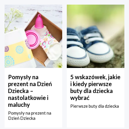
Pomysły na
5 wskazówek, jakie
prezent na Dzień
i kiedy pierwsze
Dziecka –
buty dla dziecka
nastolatkowie i
wybrać
maluchy
Pierwsze buty dla dziecka
Pomysły na prezent na
Dzień Dziecka