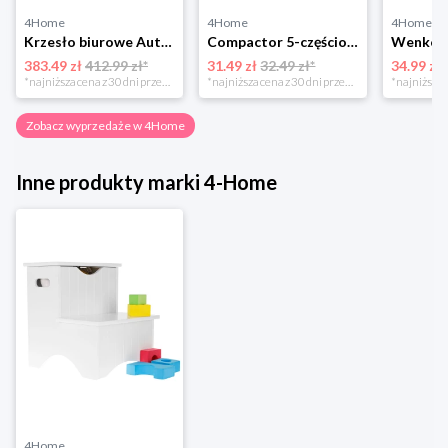
4Home
4Home
4Home
Krzesło biurowe Autronic KA-V317 GREY
Compactor 5-częściowy komplet wieszaków dziecięcych Velvet, 28 cm
383.49 zł
412.99 zł*
31.49 zł
32.49 zł*
34.99 zł
*najniższa cena z 30 dni przed obniżką
*najniższa cena z 30 dni przed obniżką
Zobacz wyprzedaże w 4Home
Inne produkty marki 4-Home
4Home