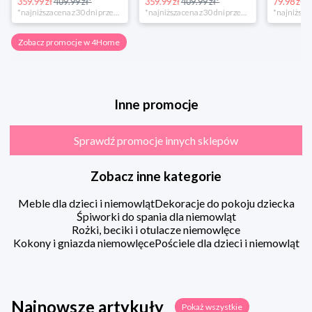
359.99 zł
409.99 zł*
359.99 zł
409.99 zł*
79.98 zł
13
*najniższa cena z 30 dni przed obniżką
*najniższa cena z 30 dni przed obniżką
Zobacz promocje w 4Home
Inne promocje
Sprawdź promocje innych sklepów
Zobacz inne kategorie
Meble dla dzieci i niemowląt
Dekoracje do pokoju dziecka
Śpiworki do spania dla niemowląt
Rożki, beciki i otulacze niemowlęce
Kokony i gniazda niemowlęce
Pościele dla dzieci i niemowląt
Najnowsze artykuły
Pokaż wszystkie