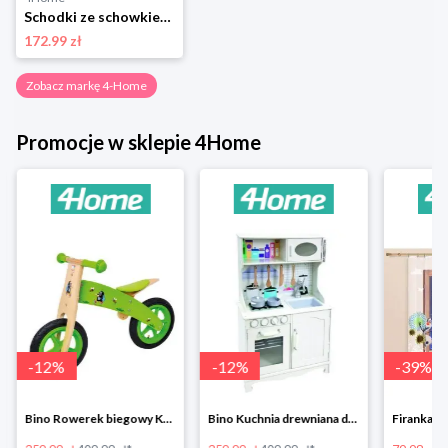
Schodki ze schowkiem Hurley, 33 x 34 x 36 cm 4-Home
172.99 zł
Zobacz markę 4-Home
Promocje w sklepie 4Home
-
12
%
-
12
%
-
39
%
Bino Rowerek biegowy Krecik
Bino Kuchnia drewniana dla dzieci Provence