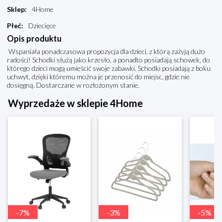
Sklep
:
4Home
Płeć
:
Dziecięce
Opis produktu
Wspaniała ponadczasowa propozycja dla dzieci, z którą zażyją dużo
radości! Schodki służą jako krzesło, a ponadto posiadają schowek, do
którego dzieci mogą umieścić swoje zabawki. Schodki posiadają z boku
uchwyt, dzięki któremu można je przenosić do miejsc, gdzie nie
dosięgną. Dostarczane w rozłożonym stanie.
Wyprzedaże w sklepie 4Home
-
7
%
-
3
%
-
5
%