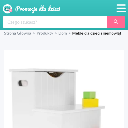
Promocje
Strona Główna
>
Produkty
>
Dom
>
Meble dla dzieci i niemowląt
Produkty
Sklepy
Blog
Wyprawka