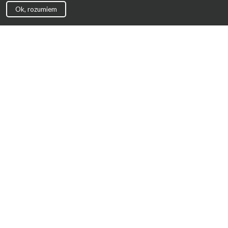
Ok, rozumiem
Strona Główna
Promocje
Sklepy
Wyprawka