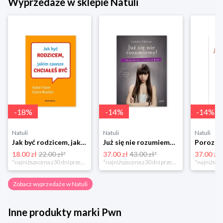
Wyprzedaże w sklepie Natuli
-
18
%
-
14
%
-
14
%
Natuli
Natuli
Natuli
Jak być rodzicem, jakim zawsze chciałeś być Media rodzina
Już się nie rozumiemy! Jak przeżyć czas trzaskających drzwi Esprit
18.00 zł
22.00 zł*
37.00 zł
43.00 zł*
37.00 zł
*najniższa cena z 30 dni przed obniżką
*najniższa cena z 30 dni przed obniżką
Zobacz wyprzedaże w Natuli
Inne produkty marki Pwn