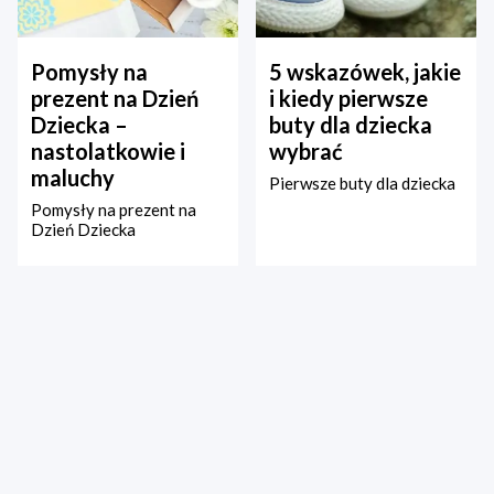
Pomysły na
5 wskazówek, jakie
prezent na Dzień
i kiedy pierwsze
Dziecka –
buty dla dziecka
nastolatkowie i
wybrać
maluchy
Pierwsze buty dla dziecka
Pomysły na prezent na
Dzień Dziecka