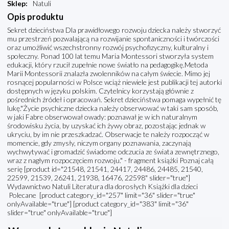
Sklep
:
Natuli
Opis produktu
Sekret dzieciństwa Dla prawidłowego rozwoju dziecka należy stworzyć
mu przestrzeń pozwalającą na rozwijanie spontaniczności i twórczości
oraz umożliwić wszechstronny rozwój psychofizyczny, kulturalny i
społeczny. Ponad 100 lat temu Maria Montessori stworzyła system
edukacji, który rzucił zupełnie nowe światło na pedagogikę.Metoda
Marii Montessorii znalazła zwolenników na całym świecie. Mimo jej
rosnącej popularności w Polsce wciąż niewiele jest publikacji tej autorki
dostępnych w języku polskim. Czytelnicy korzystają głównie z
pośrednich źródeł i opracowań. Sekret dzieciństwa pomaga wypełnić tę
lukę."Życie psychiczne dziecka należy obserwować w taki sam sposób,
w jaki Fabre obserwował owady: poznawał je w ich naturalnym
środowisku życia, by uzyskać ich żywy obraz, pozostając jednak w
ukryciu, by im nie przeszkadzać. Obserwacje te należy rozpocząć w
momencie, gdy zmysły, niczym organy poznawania, zaczynają
wychwytywać i gromadzić świadome odczucia ze świata zewnętrznego,
wraz z nagłym rozpoczęciem rozwoju." - fragment książki Poznaj całą
serię [product id="21548, 21541, 24417, 24486, 24485, 21540,
22599, 21539, 26241, 21938, 16476, 22598" slider="true"]
Wydawnictwo Natuli Literatura dla dorosłych Książki dla dzieci
Polecane [product category_id="257" limit="36" slider="true"
onlyAvailable="true"] [product category_id="383" limit="36"
slider="true" onlyAvailable="true"]