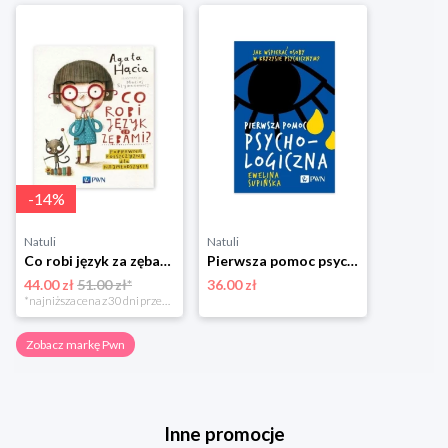
-
14
%
Natuli
Natuli
Co robi język za zębami? Poprawna polszczyzna dla najmłodszych Pwn
Pierwsza pomoc psychologiczna Pwn
44.00 zł
51.00 zł*
36.00 zł
*najniższa cena z 30 dni przed obniżką
Zobacz markę Pwn
Inne promocje