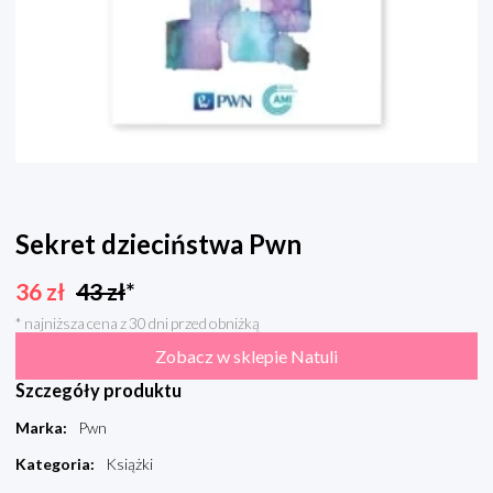
Sekret dzieciństwa Pwn
36
zł
43
zł
*
* najniższa cena z 30 dni przed obniżką
Zobacz w sklepie Natuli
Szczegóły produktu
Marka
:
Pwn
Kategoria
:
Książki