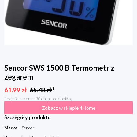
Sencor SWS 1500 B Termometr z
zegarem
61.99
zł
65.48
zł
*
* najniższa cena z 30 dni przed obniżką
Zobacz w sklepie 4Home
Szczegóły produktu
Marka
:
Sencor