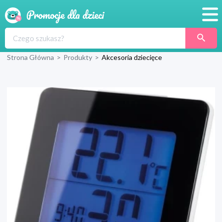
Promocje
Strona Główna
>
Produkty
>
Akcesoria dziecięce
Produkty
Sklepy
Blog
Wyprawka