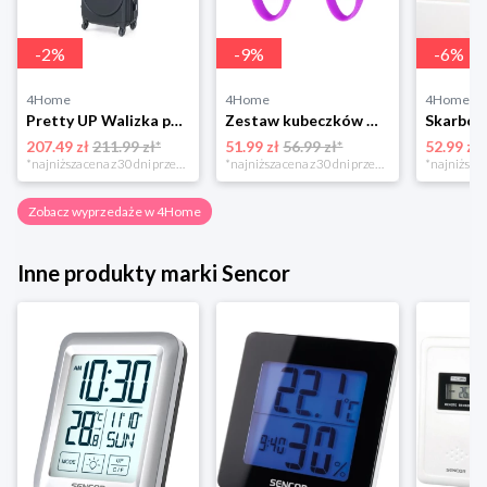
-
2
%
-
9
%
-
6
%
4Home
4Home
4Home
Pretty UP Walizka podróżna z tworzywa sztucznego ABS16 S, czarny Pretty Up
Zestaw kubeczków menstruacyjnych, 2 szt. 4-Home
207.49 zł
211.99 zł*
51.99 zł
56.99 zł*
52.99 zł
*najniższa cena z 30 dni przed obniżką
*najniższa cena z 30 dni przed obniżką
Zobacz wyprzedaże w 4Home
Inne produkty marki Sencor