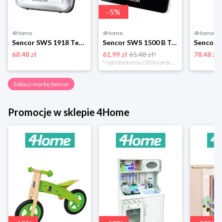
-
5
%
4Home
4Home
4Home
Sencor SWS 1918 Termometr z zegarem, srebrny
Sencor SWS 1500 B Termometr z zegarem
Sencor 
68.48 zł
61.99 zł
65.48 zł*
78.48 zł
*najniższa cena z 30 dni przed obniżką
Zobacz markę Sencor
Promocje w sklepie 4Home