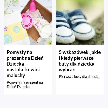
Pomysły na
5 wskazówek, jakie
prezent na Dzień
i kiedy pierwsze
Dziecka –
buty dla dziecka
nastolatkowie i
wybrać
maluchy
Pierwsze buty dla dziecka
Pomysły na prezent na
Dzień Dziecka