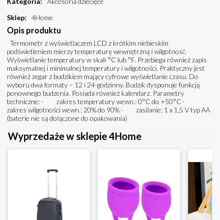
Kategoria
:
Akcesoria dziecięce
Sklep
:
4Home
Opis produktu
Termometr z wyświetlaczem LCD z krótkim niebieskim
podświetleniem mierzy temperaturę wewnętrzną i wilgotność.
Wyświetlanie temperatury w skali °C lub °F. Przebiega również zapis
maksymalnej i minimalnej temperatury i wilgotności. Praktyczny jest
również zegar z budzikiem mający cyfrowe wyświetlanie czasu. Do
wyboru dwa formaty – 12 i 24-godzinny. Budzik dysponuje funkcją
ponownego budzenia. Posiada również kalendarz. Parametry
techniczne: · zakres temperatury wewn.: 0°C do +50°C ·
zakres wilgotności wewn.: 20% do 90% · zasilanie: 1 x 1,5 V typ AA
(baterie nie są dołączone do opakowania)
Wyprzedaże w sklepie 4Home