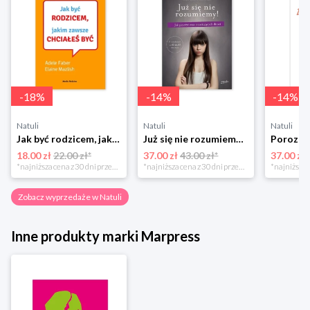
-
18
%
-
14
%
-
14
%
Natuli
Natuli
Natuli
Jak być rodzicem, jakim zawsze chciałeś być Media rodzina
Już się nie rozumiemy! Jak przeżyć czas trzaskających drzwi Esprit
18.00 zł
22.00 zł*
37.00 zł
43.00 zł*
37.00 zł
*najniższa cena z 30 dni przed obniżką
*najniższa cena z 30 dni przed obniżką
Zobacz wyprzedaże w Natuli
Inne produkty marki Marpress