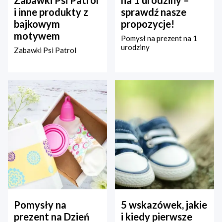
Zabawki Psi Patrol
na 1 urodziny –
i inne produkty z
sprawdź nasze
bajkowym
propozycje!
motywem
Pomysł na prezent na 1
urodziny
Zabawki Psi Patrol
Pomysły na
5 wskazówek, jakie
prezent na Dzień
i kiedy pierwsze