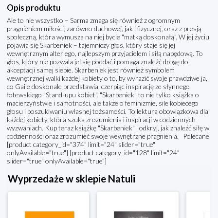
Opis produktu
Ale to nie wszystko – Sarma zmaga się również z ogromnym
pragnieniem miłości, zarówno duchowej, jak i fizycznej, oraz z presją
społeczną, która wymusza na niej bycie "matką doskonałą". W jej życiu
pojawia się Skarbeniek – tajemniczy głos, który staje się jej
wewnętrznym alter ego, najlepszym przyjacielem i siłą napędową. To
głos, który nie pozwala jej się poddać i pomaga znaleźć drogę do
akceptacji samej siebie. Skarbeniek jest również symbolem
wewnętrznej walki każdej kobiety o to, by wyrazić swoje prawdziwe ja,
co Gaile doskonale przedstawia, czerpiąc inspirację ze słynnego
łotewskiego "Stand-upu kobiet". "Skarbeniek" to nie tylko książka o
macierzyństwie i samotności, ale także o feminizmie, sile kobiecego
głosu i poszukiwaniu własnej tożsamości. To lektura obowiązkowa dla
każdej kobiety, która szuka zrozumienia i inspiracji w codziennych
wyzwaniach. Kup teraz książkę "Skarbeniek" i odkryj, jak znaleźć siłę w
codzienności oraz zrozumieć swoje wewnętrzne pragnienia. Polecane
[product category_id="374" limit="24" slider="true"
onlyAvailable="true"] [product category_id="128" limit="24"
slider="true" onlyAvailable="true"]
Wyprzedaże w sklepie Natuli