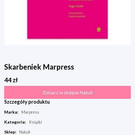
Skarbeniek Marpress
44
zł
Zobacz w sklepie Natuli
Szczegóły produktu
Marka
:
Marpress
Kategoria
:
Książki
Sklep
:
Natuli