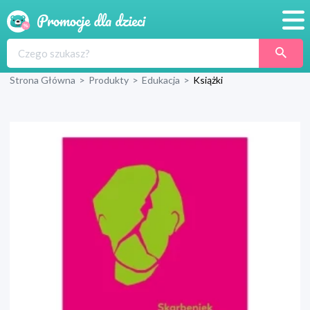
Promocje
Strona Główna
>
Produkty
>
Edukacja
>
Książki
Produkty
Sklepy
Blog
Wyprawka