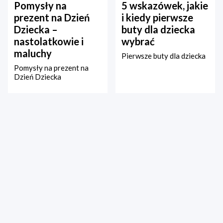
Pomysły na
5 wskazówek, jakie
prezent na Dzień
i kiedy pierwsze
Dziecka –
buty dla dziecka
nastolatkowie i
wybrać
maluchy
Pierwsze buty dla dziecka
Pomysły na prezent na
Dzień Dziecka