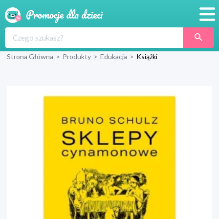
Promocje
Strona Główna
>
Produkty
>
Edukacja
>
Książki
Produkty
Sklepy
Blog
Wyprawka