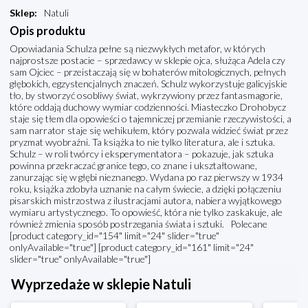
Sklep
:
Natuli
Opis produktu
Opowiadania Schulza pełne są niezwykłych metafor, w których
najprostsze postacie – sprzedawcy w sklepie ojca, służąca Adela czy
sam Ojciec – przeistaczają się w bohaterów mitologicznych, pełnych
głębokich, egzystencjalnych znaczeń. Schulz wykorzystuje galicyjskie
tło, by stworzyć osobliwy świat, wykrzywiony przez fantasmagorie,
które oddają duchowy wymiar codzienności. Miasteczko Drohobycz
staje się tłem dla opowieści o tajemniczej przemianie rzeczywistości, a
sam narrator staje się wehikułem, który pozwala widzieć świat przez
pryzmat wyobraźni. Ta książka to nie tylko literatura, ale i sztuka.
Schulz – w roli twórcy i eksperymentatora – pokazuje, jak sztuka
powinna przekraczać granice tego, co znane i ukształtowane,
zanurzając się w głębi nieznanego. Wydana po raz pierwszy w 1934
roku, książka zdobyła uznanie na całym świecie, a dzięki połączeniu
pisarskich mistrzostwa z ilustracjami autora, nabiera wyjątkowego
wymiaru artystycznego. To opowieść, która nie tylko zaskakuje, ale
również zmienia sposób postrzegania świata i sztuki. Polecane
[product category_id="154" limit="24" slider="true"
onlyAvailable="true"] [product category_id="161" limit="24"
slider="true" onlyAvailable="true"]
Wyprzedaże w sklepie Natuli