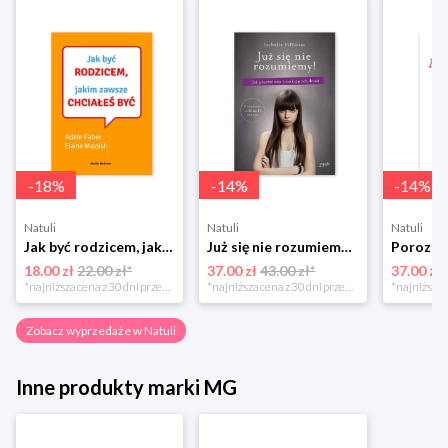
-
18
%
-
14
%
-
14
%
Natuli
Natuli
Natuli
Jak być rodzicem, jakim zawsze chciałeś być Media rodzina
Już się nie rozumiemy! Jak przeżyć czas trzaskających drzwi Esprit
18.00 zł
22.00 zł*
37.00 zł
43.00 zł*
37.00 zł
*najniższa cena z 30 dni przed obniżką
*najniższa cena z 30 dni przed obniżką
Zobacz wyprzedaże w Natuli
Inne produkty marki MG