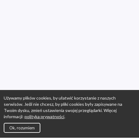
Używamy plików cookies, by ułatwić korzystanie z naszych
serwisów. Jeśli nie chcesz, by pliki cookies były zapisywane na
Twoim dysku, zmień ustawienia swojej przeglądarki. Więcej
informacji:
polityka prywatności
.
Ok, rozumiem