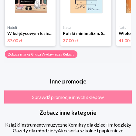
Natuli
Natuli
Natuli
W księżycowym lesie Grupa wydawnicza relacja
Polski minimalizm. Sprzątamy swoją przestrzeń metodą 22 kategorie przez 12 miesięcy Grupa wydawnicza relacja
37.00 zł
37.00 zł
41.00 zł
Zobacz markę Grupa Wydawnicza Relacja
Inne promocje
Sprawdź promocje innych sklepów
Zobacz inne kategorie
Książki
Instrumenty muzyczne
Komiksy dla dzieci i młodzieży
Gazety dla młodzieży
Akcesoria szkolne i papiernicze