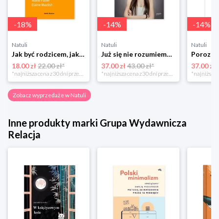
-
18
%
-
14
%
-
14
%
Natuli
Natuli
Natuli
Jak być rodzicem, jakim zawsze chciałeś być Media rodzina
Już się nie rozumiemy! Jak przeżyć czas trzaskających drzwi Esprit
18.00 zł
22.00 zł*
37.00 zł
43.00 zł*
37.00 zł
*najniższa cena z 30 dni przed obniżką
*najniższa cena z 30 dni przed obniżką
Zobacz wyprzedaże w Natuli
Inne produkty marki Grupa Wydawnicza
Relacja