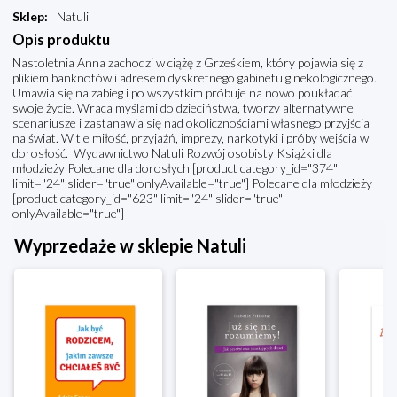
Sklep
:
Natuli
Opis produktu
Nastoletnia Anna zachodzi w ciążę z Grześkiem, który pojawia się z
plikiem banknotów i adresem dyskretnego gabinetu ginekologicznego.
Umawia się na zabieg i po wszystkim próbuje na nowo poukładać
swoje życie. Wraca myślami do dzieciństwa, tworzy alternatywne
scenariusze i zastanawia się nad okolicznościami własnego przyjścia
na świat. W tle miłość, przyjaźń, imprezy, narkotyki i próby wejścia w
dorosłość. Wydawnictwo Natuli Rozwój osobisty Książki dla
młodzieży Polecane dla dorosłych [product category_id="374"
limit="24" slider="true" onlyAvailable="true"] Polecane dla młodzieży
[product category_id="623" limit="24" slider="true"
onlyAvailable="true"]
Wyprzedaże w sklepie Natuli