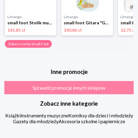
Limango
Limango
Limango
small foot Stolik muzyczny "Groovy Beats" - 3+ rozmiar: onesize
small foot Gitara "Groovy Beats" - 3+ rozmiar: onesize
141.85 zł
140.86 zł
32.75 zł
Zobacz markę Small Foot
Inne promocje
Sprawdź promocje innych sklepów
Zobacz inne kategorie
Książki
Instrumenty muzyczne
Komiksy dla dzieci i młodzieży
Gazety dla młodzieży
Akcesoria szkolne i papiernicze