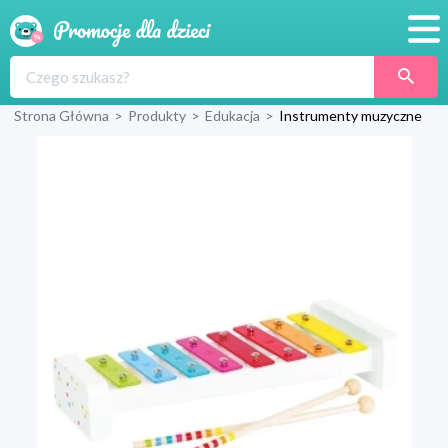
Promocje
Strona Główna
>
Produkty
>
Edukacja
>
Instrumenty muzyczne
Produkty
Sklepy
Blog
Wyprawka