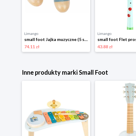
Limango
Limango
small foot Jajka muzyczne (5 szt.) - 6 m+ rozmiar: onesize
74.11 zł
43.88 zł
Inne produkty marki Small Foot