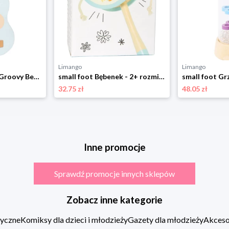
Limango
Limango
small foot Gitara "Groovy Beats" - 3+ rozmiar: onesize
small foot Bębenek - 2+ rozmiar: onesize
32.75 zł
48.05 zł
Inne promocje
Sprawdź promocje innych sklepów
Zobacz inne kategorie
zyczne
Komiksy dla dzieci i młodzieży
Gazety dla młodzieży
Akcesor