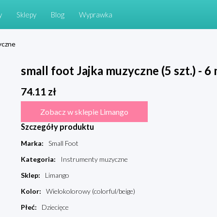
y
Sklepy
Blog
Wyprawka
yczne
small foot Jajka muzyczne (5 szt.) - 6
74.11
zł
Zobacz w sklepie Limango
Szczegóły produktu
Marka
:
Small Foot
Kategoria
:
Instrumenty muzyczne
Sklep
:
Limango
Kolor
:
Wielokolorowy (colorful/beige)
Płeć
:
Dziecięce