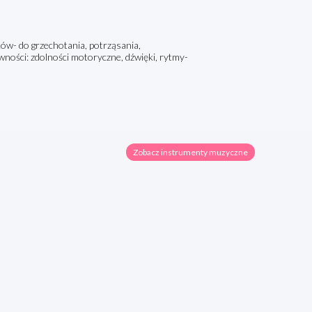
ków- do grzechotania, potrząsania,
ności: zdolności motoryczne, dźwięki, rytmy-
Zobacz instrumenty muzyczne