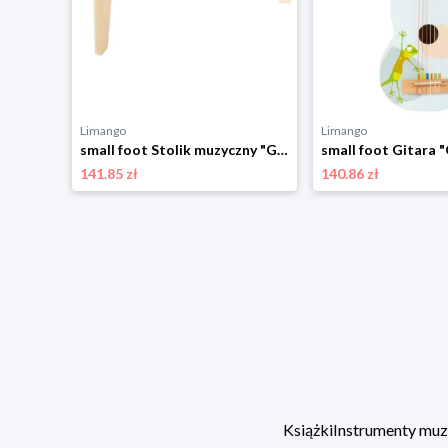
Limango
Limango
small foot Jajka muzyczne (5 szt.) - 6 m+ rozmiar: onesize
small foot Stolik muzyczny "Groovy Beats" - 3+ rozmiar: onesize
141.85 zł
140.86 zł
Książki
Instrumenty mu