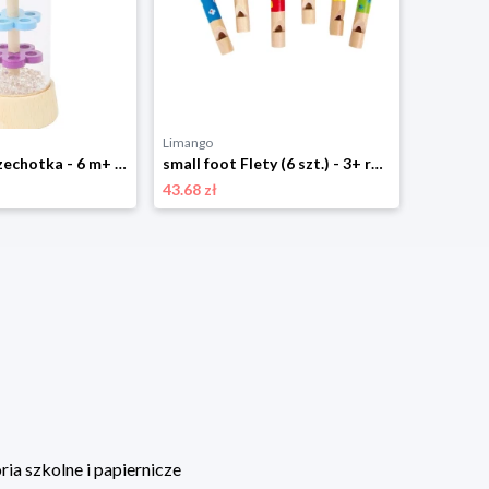
Limango
Limango
small foot Grzechotka - 6 m+ rozmiar: onesize
small foot Flety (6 szt.) - 3+ rozmiar: onesize
43.68 zł
43.88 zł
ia szkolne i papiernicze