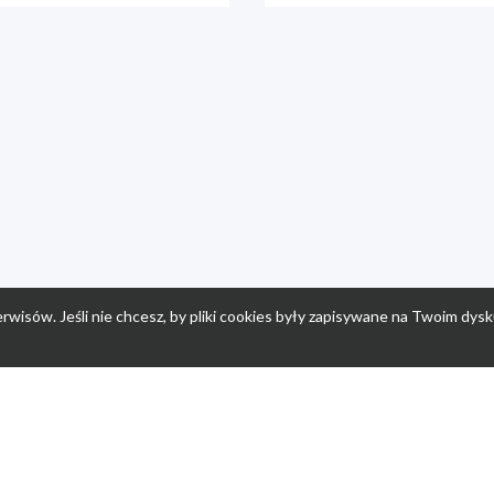
rwisów. Jeśli nie chcesz, by pliki cookies były zapisywane na Twoim dysk
a
Przepisy dla dzieci
Po