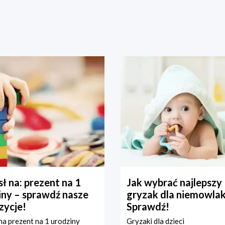
ł na: prezent na 1
Jak wybrać najlepszy
iny – sprawdź nasze
gryzak dla niemowla
zycje!
Sprawdź!
a prezent na 1 urodziny
Gryzaki dla dzieci