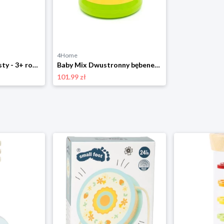
4Home
small foot Flet prosty - 3+ rozmiar: onesize
Baby Mix Dwustronny bębenek dynamiczny, żółty
101.99 zł