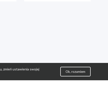
u, zmień ustawienia swojej
Ok, rozumiem
lityka Prywatności