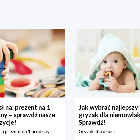
ł na: prezent na 1
Jak wybrać najlepszy
iny – sprawdź nasze
gryzak dla niemowla
zycje!
Sprawdź!
a prezent na 1 urodziny
Gryzaki dla dzieci