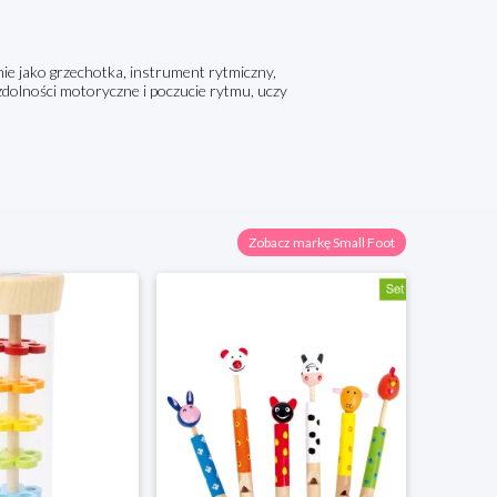
e jako grzechotka, instrument rytmiczny,
dolności motoryczne i poczucie rytmu, uczy
Zobacz markę Small Foot