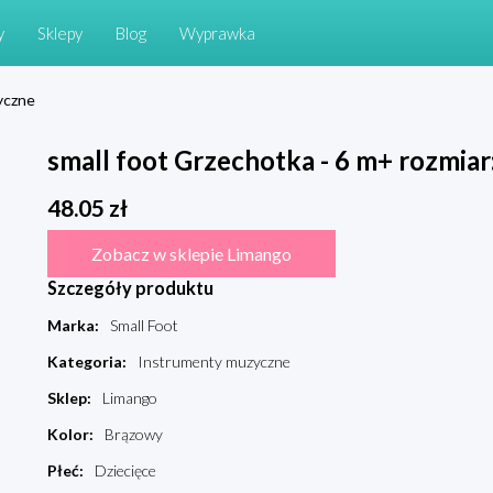
y
Sklepy
Blog
Wyprawka
yczne
small foot Grzechotka - 6 m+ rozmiar
48.05
zł
Zobacz w sklepie Limango
Szczegóły produktu
Marka
:
Small Foot
Kategoria
:
Instrumenty muzyczne
Sklep
:
Limango
Kolor
:
Brązowy
Płeć
:
Dziecięce