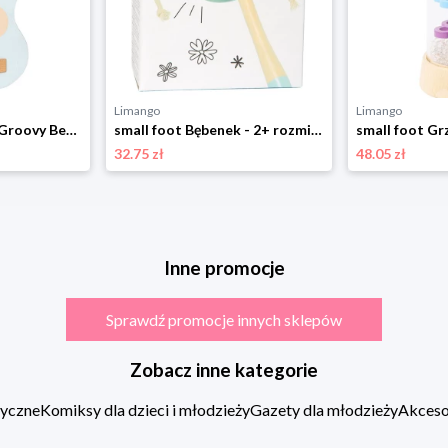
Limango
Limango
small foot Gitara "Groovy Beats" - 3+ rozmiar: onesize
small foot Bębenek - 2+ rozmiar: onesize
32.75 zł
48.05 zł
Inne promocje
Sprawdź promocje innych sklepów
Zobacz inne kategorie
zyczne
Komiksy dla dzieci i młodzieży
Gazety dla młodzieży
Akcesor