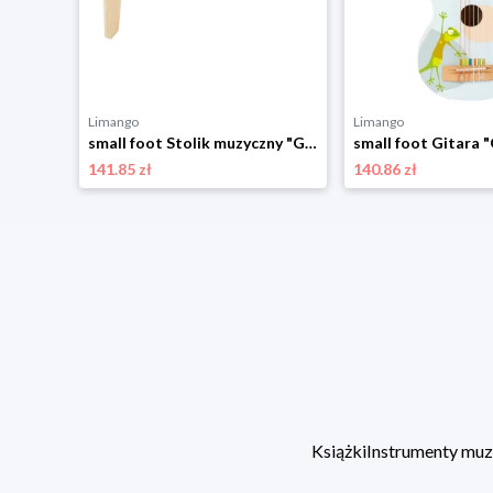
Limango
Limango
small foot Jajka muzyczne (5 szt.) - 6 m+ rozmiar: onesize
small foot Stolik muzyczny "Groovy Beats" - 3+ rozmiar: onesize
141.85 zł
140.86 zł
Książki
Instrumenty mu