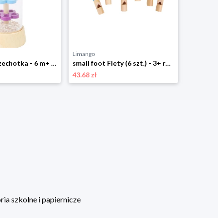
Limango
Limango
small foot Grzechotka - 6 m+ rozmiar: onesize
small foot Flety (6 szt.) - 3+ rozmiar: onesize
43.68 zł
43.88 zł
ia szkolne i papiernicze