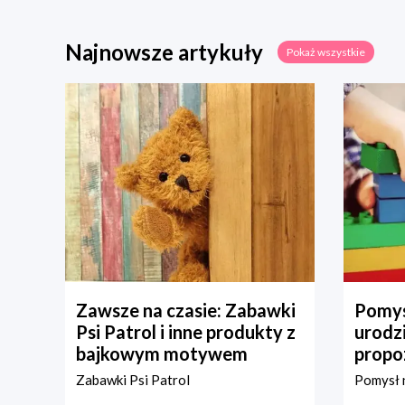
Najnowsze artykuły
Pokaż wszystkie
Zawsze na czasie: Zabawki
Pomys
Psi Patrol i inne produkty z
urodz
bajkowym motywem
propo
Zabawki Psi Patrol
Pomysł n