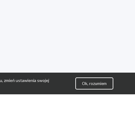
u, zmień ustawienia swojej
Ok, rozumiem
lityka Prywatności
ontakt