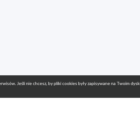
rwisów. Jeśli nie chcesz, by pliki cookies były zapisywane na Twoim dysk
a
Przepisy dla dzieci
Po
Nuumi.pl - moda online
K