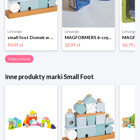
Limango
Limango
Limango
small foot Domek w kolorze błękitnym do układania - 12 m+ rozmiar: onesize
MAGFORMERS 6-częściowy zestaw akcesoriów - 3+ rozmiar: onesize
93.07 zł
32.97 zł
56.79 zł
Zobacz klocki
Inne produkty marki Small Foot