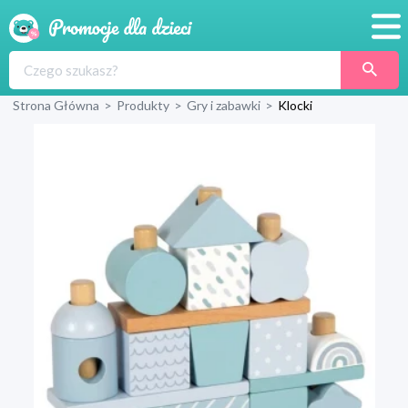
Promocje
Strona Główna
>
Produkty
>
Gry i zabawki
>
Klocki
Produkty
Sklepy
Blog
Wyprawka