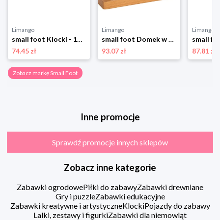
Limango
Limango
Limango
small foot Klocki - 12 m+ rozmiar: onesize
small foot Domek w kolorze błękitnym do układania - 12 m+ rozmiar: onesize
74.45 zł
93.07 zł
87.81 zł
Zobacz markę Small Foot
Inne promocje
Sprawdź promocje innych sklepów
Zobacz inne kategorie
Zabawki ogrodowe
Piłki do zabawy
Zabawki drewniane
Gry i puzzle
Zabawki edukacyjne
Zabawki kreatywne i artystyczne
Klocki
Pojazdy do zabawy
Lalki, zestawy i figurki
Zabawki dla niemowląt