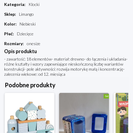
Kategoria
:
Klocki
Sklep
:
Limango
Kolor
:
Niebieski
Płeć
:
Dziecięce
Rozmiary
:
onesize
Opis produktu
- zawartość: 18 elementów- materiał: drewno- do łączenia i układania-
różne kształty i wzory zapewniające nieskończoną liczbę wariantów
konstrukcji- pole aktywności: rozwija motorykę małą i koncentrację-
zalecenia wiekowe: od 12. miesiąca
Podobne produkty