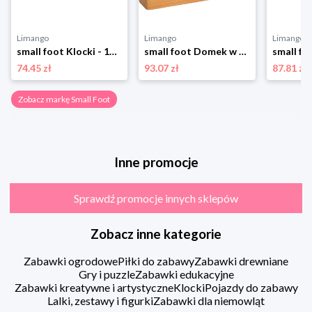
Limango
Limango
Limango
small foot Klocki - 12 m+ rozmiar: onesize
small foot Domek w kolorze błękitnym do układania - 12 m+ rozmiar: onesize
74.45 zł
93.07 zł
87.81 zł
Zobacz markę Small Foot
Inne promocje
Sprawdź promocje innych sklepów
Zobacz inne kategorie
Zabawki ogrodowe
Piłki do zabawy
Zabawki drewniane
Gry i puzzle
Zabawki edukacyjne
Zabawki kreatywne i artystyczne
Klocki
Pojazdy do zabawy
Lalki, zestawy i figurki
Zabawki dla niemowląt