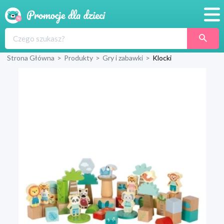
Promocje
Strona Główna
>
Produkty
>
Gry i zabawki
>
Klocki
Produkty
Sklepy
Blog
Wyprawka