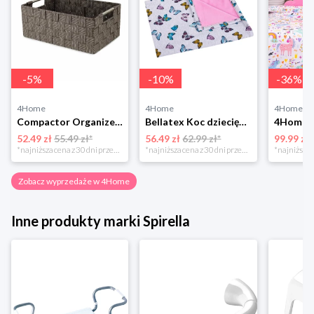
-
5
%
-
10
%
-
36
%
4Home
4Home
4Home
Compactor Organizer do przechowywania Toronto, 30 x 20 x 12 cm, ciemnobrązowy
Bellatex Koc dziecięcy Bára Butterfly różowy, 75 x 100 cm
52.49 zł
55.49 zł*
56.49 zł
62.99 zł*
99.99 zł
*najniższa cena z 30 dni przed obniżką
*najniższa cena z 30 dni przed obniżką
Zobacz wyprzedaże w 4Home
Inne produkty marki Spirella