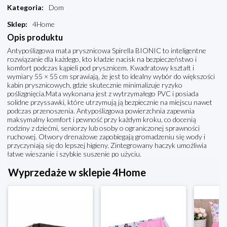
Kategoria
:
Dom
Sklep
:
4Home
Opis produktu
Antypoślizgowa mata prysznicowa Spirella BIONIC to inteligentne
rozwiązanie dla każdego, kto kładzie nacisk na bezpieczeństwo i
komfort podczas kąpieli pod prysznicem. Kwadratowy kształt i
wymiary 55 × 55 cm sprawiają, że jest to idealny wybór do większości
kabin prysznicowych, gdzie skutecznie minimalizuje ryzyko
poślizgnięcia.Mata wykonana jest z wytrzymałego PVC i posiada
solidne przyssawki, które utrzymują ją bezpiecznie na miejscu nawet
podczas przenoszenia. Antypoślizgowa powierzchnia zapewnia
maksymalny komfort i pewność przy każdym kroku, co docenią
rodziny z dziećmi, seniorzy lub osoby o ograniczonej sprawności
ruchowej. Otwory drenażowe zapobiegają gromadzeniu się wody i
przyczyniają się do lepszej higieny. Zintegrowany haczyk umożliwia
łatwe wieszanie i szybkie suszenie po użyciu.
Wyprzedaże w sklepie 4Home