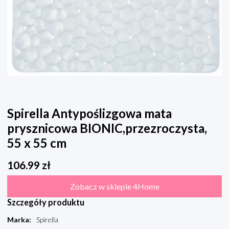
Spirella Antypoślizgowa mata
prysznicowa BIONIC,przezroczysta,
55 x 55 cm
106.99
zł
Zobacz w sklepie 4Home
Szczegóły produktu
Marka
:
Spirella