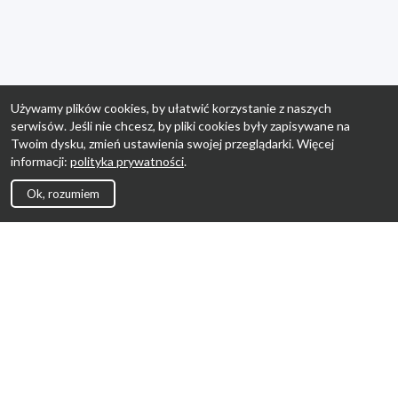
Używamy plików cookies, by ułatwić korzystanie z naszych
serwisów. Jeśli nie chcesz, by pliki cookies były zapisywane na
Twoim dysku, zmień ustawienia swojej przeglądarki. Więcej
informacji:
polityka prywatności
.
Ok, rozumiem