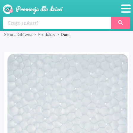
Promocje
Strona Główna
>
Produkty
>
Dom
Produkty
Sklepy
Blog
Wyprawka