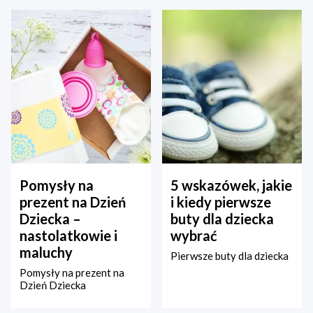
Pomysły na
5 wskazówek, jakie
prezent na Dzień
i kiedy pierwsze
Dziecka –
buty dla dziecka
nastolatkowie i
wybrać
maluchy
Pierwsze buty dla dziecka
Pomysły na prezent na
Dzień Dziecka