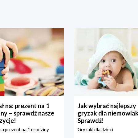
ł na: prezent na 1
Jak wybrać najlepszy
iny – sprawdź nasze
gryzak dla niemowla
zycje!
Sprawdź!
a prezent na 1 urodziny
Gryzaki dla dzieci