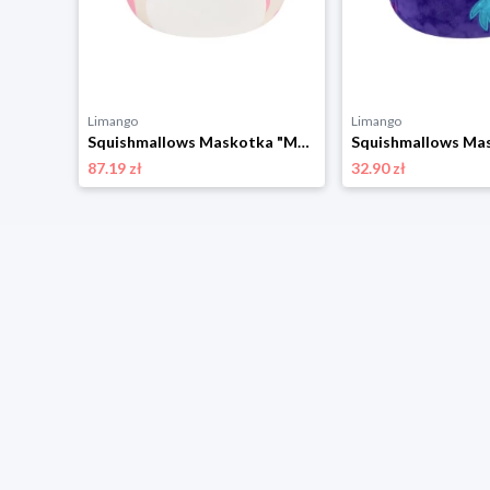
Limango
Limango
Squishmallows Maskotka "Little Push" - wys. 8 cm - 0+ (produkt niespodzianka) rozmiar: onesize
Squishmallows Maskotka "Mondy - Hot Pink And White Sea Cow" - 3+ rozmiar: onesize
87.19 zł
32.90 zł