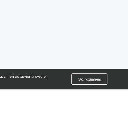
u, zmień ustawienia swojej
Ok, rozumiem
lityka Prywatności
ontakt