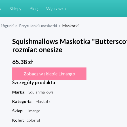
y
Sklepy
Blog
Wyprawka
i figurki
>
Przytulanki i maskotki
>
Maskotki
Squishmallows Maskotka "Butterscotc
rozmiar: onesize
65.38
zł
Zobacz w sklepie Limango
Szczegóły produktu
Marka
:
Squishmallows
Kategoria
:
Maskotki
Sklep
:
Limango
Kolor
:
colorful