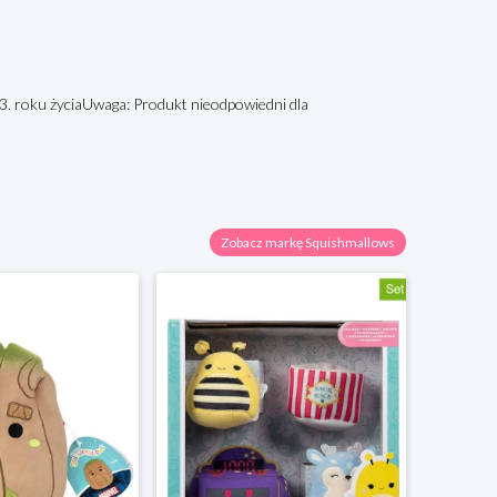
d 3. roku życiaUwaga: Produkt nieodpowiedni dla
Zobacz markę Squishmallows