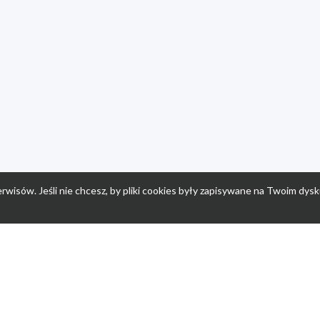
rwisów. Jeśli nie chcesz, by pliki cookies były zapisywane na Twoim dysk
a
Przepisy dla dzieci
Po
Nuumi.pl - moda online
K