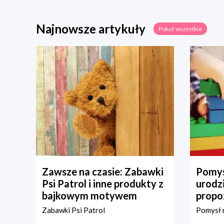
Najnowsze artykuły
Pokaż wszystkie
Zawsze na czasie: Zabawki
Pomys
Psi Patrol i inne produkty z
urodz
bajkowym motywem
propo
Zabawki Psi Patrol
Pomysł n