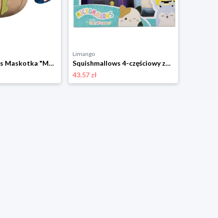
Limango
Limango
Squishmallows Maskotka "Marvel - Groot" - 3+ rozmiar: onesize
Squishmallows 4-częściowy zestaw Micromallows w różnych kolorach - 6+ rozmiar: onesize
43.57 zł
91.34 zł