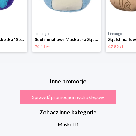
Limango
Limango
Squishmallows Maskotka "Spidey and His Amazing Friends" - 3+ (produkt niespodzianka) rozmiar: onesize
Squishmallows Maskotka Squishmallows "Harvey" - 3+ rozmiar: onesize
74.11 zł
47.82 zł
Inne promocje
Sprawdź promocje innych sklepów
Zobacz inne kategorie
Maskotki