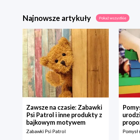
Najnowsze artykuły
Pokaż wszystkie
Zawsze na czasie: Zabawki
Pomys
Psi Patrol i inne produkty z
urodz
bajkowym motywem
propo
Zabawki Psi Patrol
Pomysł n