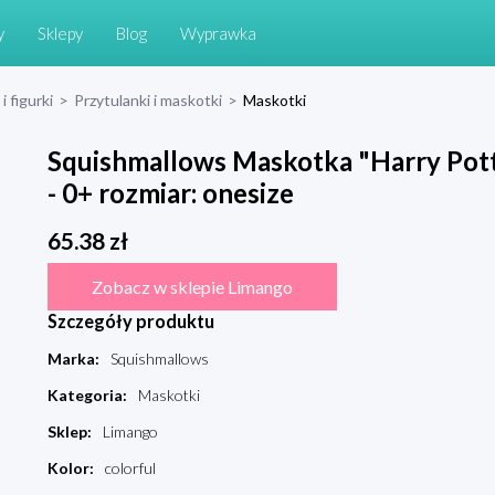
y
Sklepy
Blog
Wyprawka
i figurki
>
Przytulanki i maskotki
>
Maskotki
Squishmallows Maskotka "Harry Potte
- 0+ rozmiar: onesize
65.38
zł
Zobacz w sklepie Limango
Szczegóły produktu
Marka
:
Squishmallows
Kategoria
:
Maskotki
Sklep
:
Limango
Kolor
:
colorful