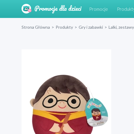
Promocje
Produkt
Strona Główna
>
Produkty
>
Gry i zabawki
>
Lalki, zestawy 