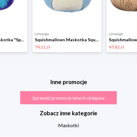
Limango
Limango
Squishmallows Maskotka "Spidey and His Amazing Friends" - 3+ (produkt niespodzianka) rozmiar: onesize
Squishmallows Maskotka Squishmallows "Harvey" - 3+ rozmiar: onesize
74.11 zł
47.82 zł
Inne promocje
Sprawdź promocje innych sklepów
Zobacz inne kategorie
Maskotki