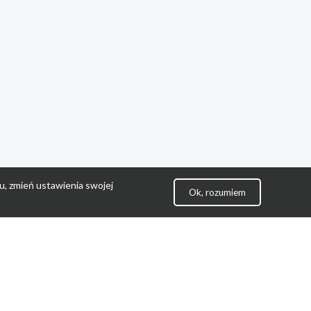
u, zmień ustawienia swojej
Ok, rozumiem
lityka Prywatności
ontakt