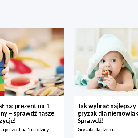
ł na: prezent na 1
Jak wybrać najlepszy
iny – sprawdź nasze
gryzak dla niemowla
zycje!
Sprawdź!
a prezent na 1 urodziny
Gryzaki dla dzieci