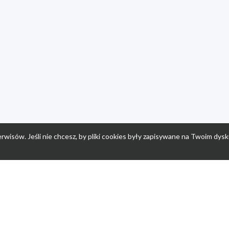
rwisów. Jeśli nie chcesz, by pliki cookies były zapisywane na Twoim dysk
a
Przepisy dla dzieci
Po
Nuumi.pl - moda online
K