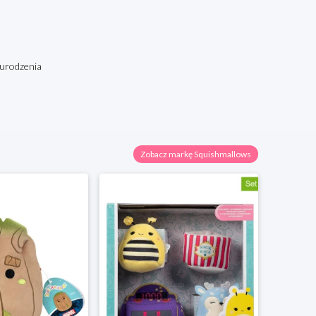
d urodzenia
Zobacz markę Squishmallows