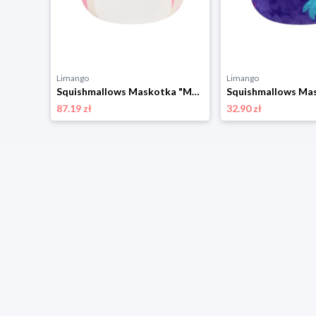
Limango
Limango
Squishmallows Maskotka "Little Push" - wys. 8 cm - 0+ (produkt niespodzianka) rozmiar: onesize
Squishmallows Maskotka "Mondy - Hot Pink And White Sea Cow" - 3+ rozmiar: onesize
87.19 zł
32.90 zł