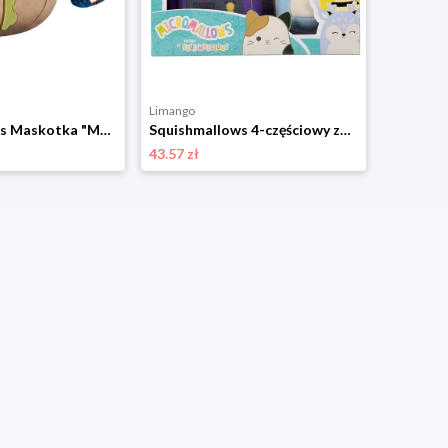
Limango
Limango
Squishmallows Maskotka "Marvel - Groot" - 3+ rozmiar: onesize
Squishmallows 4-częściowy zestaw Micromallows w różnych kolorach - 6+ rozmiar: onesize
43.57 zł
91.34 zł