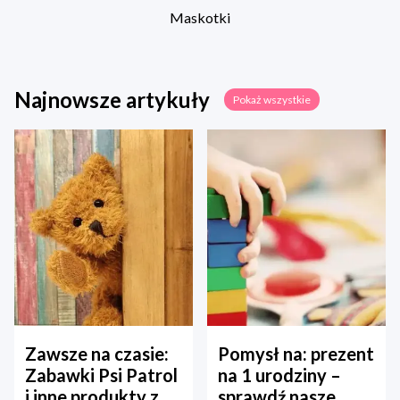
Maskotki
Najnowsze artykuły
Pokaż wszystkie
Zawsze na czasie:
Pomysł na: prezent
Zabawki Psi Patrol
na 1 urodziny –
i inne produkty z
sprawdź nasze