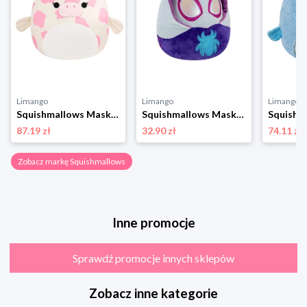
Limango
Limango
Limango
Squishmallows Maskotka "Mondy - Hot Pink And White Sea Cow" - 3+ rozmiar: onesize
Squishmallows Maskotka "Spidey and His Amazing Friends" - 3+ (produkt niespodzianka) rozmiar: onesize
87.19 zł
32.90 zł
74.11 zł
Zobacz markę Squishmallows
Inne promocje
Sprawdź promocje innych sklepów
Zobacz inne kategorie