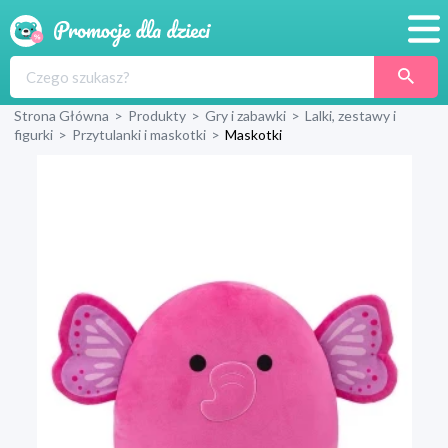
Promocje
Strona Główna
>
Produkty
>
Gry i zabawki
>
Lalki, zestawy i
Produkty
figurki
>
Przytulanki i maskotki
>
Maskotki
Sklepy
Blog
Wyprawka