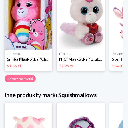
Limango
Limango
Limango
Simba Maskotka "Cheer Bear" - 0+ rozmiar: onesize
NICI Maskotka "Glubschis - Unicorn Wubbi Wub" - 0+ rozmiar: onesize
91.56 zł
37.29 zł
154.07 z
Zobacz maskotki
Inne produkty marki Squishmallows