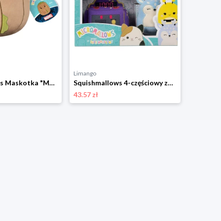
Limango
Limango
Squishmallows Maskotka "Marvel - Groot" - 3+ rozmiar: onesize
Squishmallows 4-częściowy zestaw Micromallows w różnych kolorach - 6+ rozmiar: onesize
43.57 zł
91.34 zł