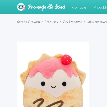
Promocje
Produkt
Strona Główna
>
Produkty
>
Gry i zabawki
>
Lalki, zestawy 