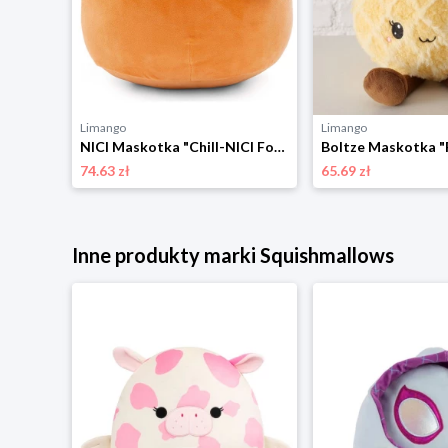
Limango
Limango
Pokémon Maskotka "Pikachu" - 3+ rozmiar: onesize
NICI Maskotka "Chill-NICI Fox" - 0+ rozmiar: onesize
74.63 zł
65.69 zł
Inne produkty marki Squishmallows