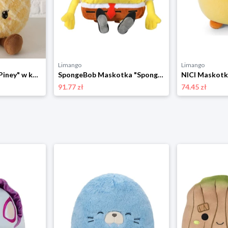
Limango
Limango
Boltze Maskotka "Piney" w kolorze żółtym - 0+ rozmiar: onesize
SpongeBob Maskotka "SpongeBob" - 0+ rozmiar: onesize
91.77 zł
74.45 zł