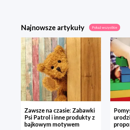
Najnowsze artykuły
Pokaż wszystkie
Zawsze na czasie: Zabawki
Pomys
Psi Patrol i inne produkty z
urodz
bajkowym motywem
propo