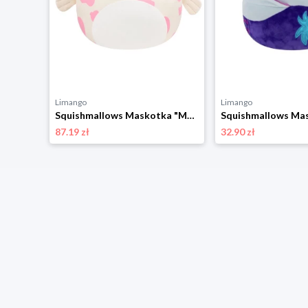
Limango
Limango
Squishmallows Maskotka "Little Push" - wys. 8 cm - 0+ (produkt niespodzianka) rozmiar: onesize
Squishmallows Maskotka "Mondy - Hot Pink And White Sea Cow" - 3+ rozmiar: onesize
87.19 zł
32.90 zł