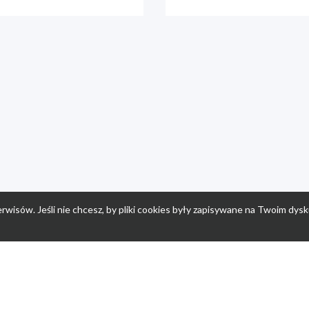
rwisów. Jeśli nie chcesz, by pliki cookies były zapisywane na Twoim dysk
a
Przepisy dla dzieci
Po