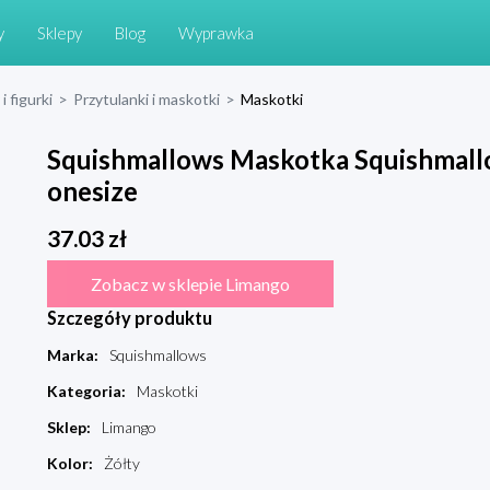
y
Sklepy
Blog
Wyprawka
i figurki
>
Przytulanki i maskotki
>
Maskotki
Squishmallows Maskotka Squishmallo
onesize
37.03
zł
Zobacz w sklepie Limango
Szczegóły produktu
Marka
:
Squishmallows
Kategoria
:
Maskotki
Sklep
:
Limango
Kolor
:
Żółty