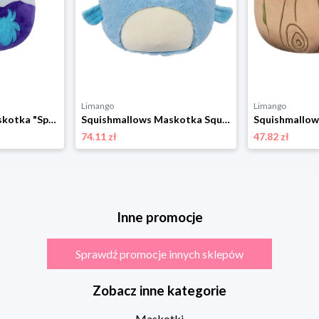
Limango
Limango
Squishmallows Maskotka "Spidey and His Amazing Friends" - 3+ (produkt niespodzianka) rozmiar: onesize
Squishmallows Maskotka Squishmallows "Harvey" - 3+ rozmiar: onesize
74.11 zł
47.82 zł
Inne promocje
Sprawdź promocje innych sklepów
Zobacz inne kategorie
Maskotki