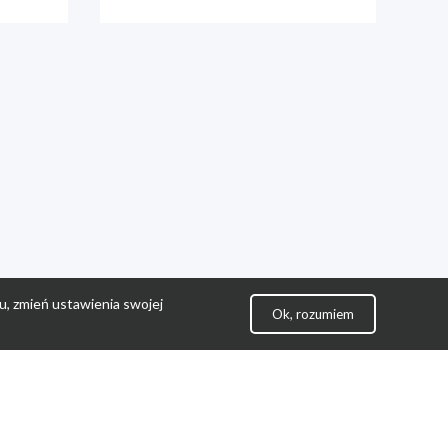
u, zmień ustawienia swojej
Ok, rozumiem
lityka Prywatności