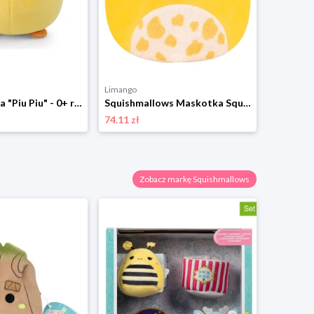
Limango
Limango
NICI Maskotka "Piu Piu" - 0+ rozmiar: onesize
Squishmallows Maskotka Squishmallows "Miel" - 3+ rozmiar: onesize
74.11 zł
37.03 zł
Zobacz markę Squishmallows